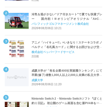
冷気を逃がさない“ドア付きカート”で夏でも快適プレ
ー 国内初！※オリンピアオリジナル「AirCon
Cart（エアコンカート）」導入 | ＰＧＭ
パシフィックゴルフマネージメント株式会社
2026年08月06日 10:21
アニメ「ハイキュー!!」×いきなり！ステーキコラボ ノ
ベルティ「名札風カード」に関するお詫びおよび交換
対応についてのご案内
株式会社ペッパーフードサービス
2日前
成蹊大学が「有名企業400社実就職ランキング」にて
卒業(修了)者数1,000人以上2,000人未満の私立大学で
全国第1位を獲得！～実就職率は26.5%（前年比＋
成蹊大学
4.3pt）に伸長、東京の私立大学でも10位にランクイン
2026年08月06日 11:20
～
Nintendo Switch 2・Nintendo Switchソフト『ぼくと
釣り日記』 初公開のゲーム画面を含む新PV4本を一挙