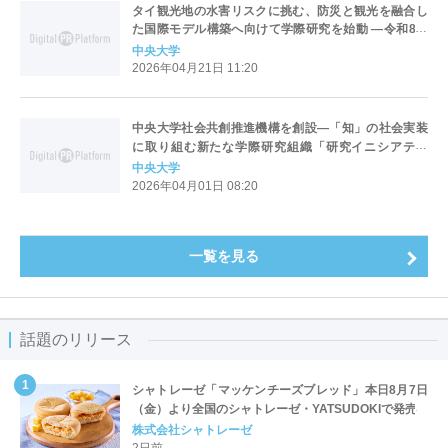
タイ観光地の水害リスクに挑む、防災と観光を融合し
た国際モデル構築へ向けて学際研究を始動 ―令和8年
度JST 地球規模課題対応国際科学技術協力プログラム
中央大学
（SATREPS）の新規研究課題に採択―
2026年04月21日 11:20
中央大学社会共創推進機構を創設―「知」の社会実装
に取り組む新たな学際研究組織「研究イニシアティ
ブ」を始動―
中央大学
2026年04月01日 08:20
一覧を見る
話題のリリース
シャトレーゼ「マッケンチーズブレッド」本日8月7日
（金）より全国のシャトレーゼ・YATSUDOKIで発売
株式会社シャトレーゼ
2日前