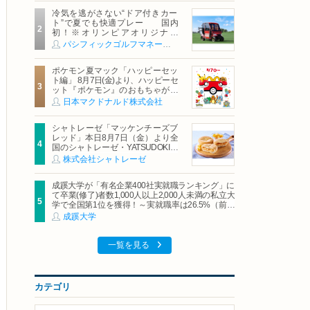
冷気を逃がさない“ドア付きカー
ト”で夏でも快適プレー 国内
初！※オリンピアオリジナル
「AirCon Cart（エアコンカー
パシフィックゴルフマネージメント株式会社
ト）」導入 | ＰＧＭ
ポケモン夏マック「ハッピーセッ
ト編」 8月7日(金)より、ハッピーセ
ット『ポケモン』のおもちゃが期
間限定登場
日本マクドナルド株式会社
シャトレーゼ「マッケンチーズブ
レッド」本日8月7日（金）より全
国のシャトレーゼ・YATSUDOKIで
発売
株式会社シャトレーゼ
成蹊大学が「有名企業400社実就職ランキング」に
て卒業(修了)者数1,000人以上2,000人未満の私立大
学で全国第1位を獲得！～実就職率は26.5%（前年
比＋4.3pt）に伸長、東京の私立大学でも10位にラ
成蹊大学
ンクイン～
一覧を見る
カテゴリ