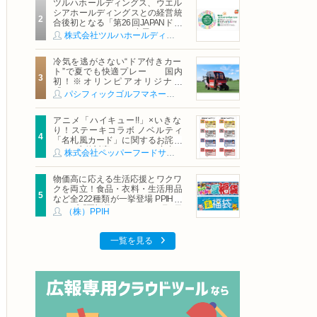
ツルハホールディングス、ウエル
シアホールディングスとの経営統
合後初となる「第26回JAPANドラ
ッグストアショー」に出展
株式会社ツルハホールディングス
冷気を逃がさない“ドア付きカー
ト”で夏でも快適プレー 国内
初！※オリンピアオリジナル
「AirCon Cart（エアコンカー
パシフィックゴルフマネージメント株式会社
ト）」導入 | ＰＧＭ
アニメ「ハイキュー!!」×いきな
り！ステーキコラボ ノベルティ
「名札風カード」に関するお詫び
および交換対応についてのご案内
株式会社ペッパーフードサービス
物価高に応える生活応援とワクワ
クを両立！食品・衣料・生活用品
など全222種類が一挙登場 PPIHグ
ループ「夏福袋」＆セール 8月6日
（株）PPIH
(木)より順次スタート
一覧を見る