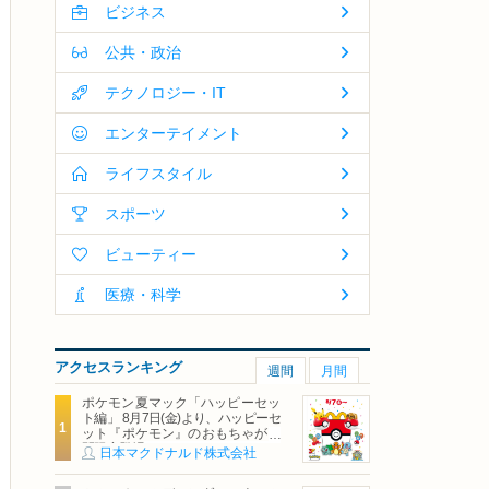
ビジネス
公共・政治
テクノロジー・IT
エンターテイメント
ライフスタイル
スポーツ
ビューティー
医療・科学
アクセスランキング
週間
月間
ポケモン夏マック「ハッピーセッ
ト編」 8月7日(金)より、ハッピーセ
ット『ポケモン』のおもちゃが期
間限定登場
日本マクドナルド株式会社