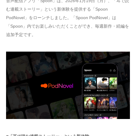
音声配信アプリ「Spoon」は、2026年1月19日（月）、「耳で読
む連載ストーリー」という新体験を提供する「Spoon
PodNovel」をローンチしました。「Spoon PodNovel」は
「Spoon」内でお楽しみいただくことができ、毎週新作・続編を
追加予定です。