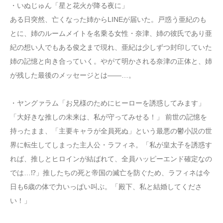
・いぬじゅん「星と花火が降る夜に」
ある日突然、亡くなった姉からLINEが届いた。戸惑う亜紀のも
とに、姉のルームメイトを名乗る女性・奈津、姉の彼氏であり亜
紀の想い人でもある俊之まで現れ、亜紀は少しずつ封印していた
姉の記憶と向き合っていく。やがて明かされる奈津の正体と、姉
が残した最後のメッセージとは――…。
・ヤングァラム「お兄様のためにヒーローを誘惑してみます」
「大好きな推しの未来は、私が守ってみせる！」 前世の記憶を
持ったまま、「主要キャラが全員死ぬ」という最悪の鬱小説の世
界に転生してしまった主人公・ラフィネ。「私が皇太子を誘惑す
れば、推しとヒロインが結ばれて、全員ハッピーエンド確定なの
では…⁉」推したちの死と帝国の滅亡を防ぐため、ラフィネは今
日も6歳の体で力いっぱい叫ぶ。「殿下、私と結婚してくださ
い！」