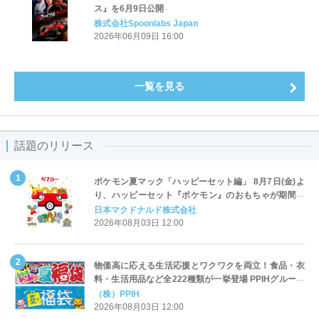
ス』を6月9日公開
株式会社Spoonlabs Japan
2026年06月09日 16:00
一覧を見る
話題のリリース
ポケモン夏マック「ハッピーセット編」 8月7日(金)よ
り、ハッピーセット『ポケモン』のおもちゃが期間限
定登場
日本マクドナルド株式会社
2026年08月03日 12:00
物価高に応える生活応援とワクワクを両立！食品・衣
料・生活用品など全222種類が一挙登場 PPIHグループ
「夏福袋」＆セール 8月6日(木)より順次スタート
（株）PPIH
2026年08月03日 12:00