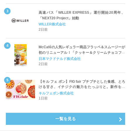
高速バス「WILLER EXPRESS」運行開始20周年、
「NEXT20 Project」始動
WILLER株式会社
2日前
McCaféの人気レギュラー商品フラッペ＆スムージーが
初のリニューアル！「クッキー＆クリームチョコフラ
ッペ」「マンゴースムージー」8月5日（水）から販売
日本マクドナルド株式会社
開始
2日前
【キル フェ ボン】FIG fair プチプチとした食感、とろ
ける甘さ、イチジクの魅力をたっぷりと。新作を含
め、イチジク尽くしの全4種が登場8月20日（木）スタ
キルフェボン株式会社
ート
1日前
一覧を見る