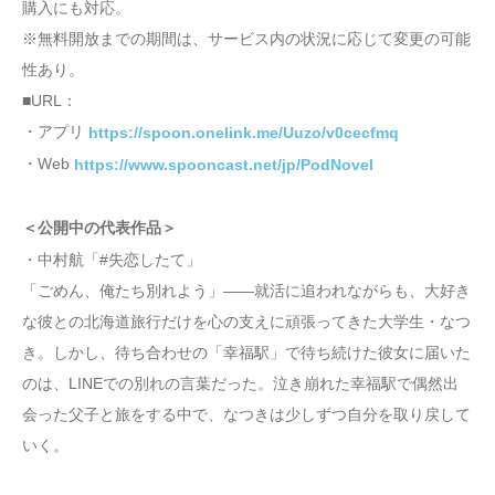
購入にも対応。
※無料開放までの期間は、サービス内の状況に応じて変更の可能
性あり。
■URL：
・アプリ
https://spoon.onelink.me/Uuzo/v0cecfmq
・Web
https://www.spooncast.net/jp/PodNovel
＜公開中の代表作品＞
・中村航「#失恋したて」
「ごめん、俺たち別れよう」――就活に追われながらも、大好き
な彼との北海道旅行だけを心の支えに頑張ってきた大学生・なつ
き。しかし、待ち合わせの「幸福駅」で待ち続けた彼女に届いた
のは、LINEでの別れの言葉だった。泣き崩れた幸福駅で偶然出
会った父子と旅をする中で、なつきは少しずつ自分を取り戻して
いく。