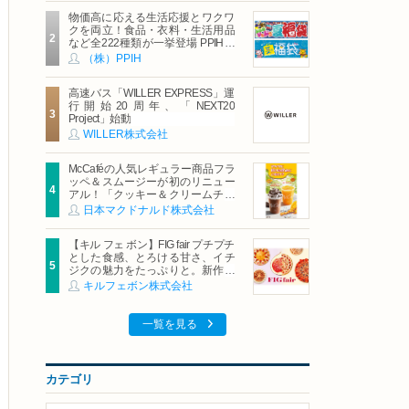
物価高に応える生活応援とワクワ
クを両立！食品・衣料・生活用品
など全222種類が一挙登場 PPIHグ
ループ「夏福袋」＆セール 8月6日
（株）PPIH
(木)より順次スタート
高速バス「WILLER EXPRESS」運
行開始20周年、「NEXT20
Project」始動
WILLER株式会社
McCaféの人気レギュラー商品フラ
ッペ＆スムージーが初のリニュー
アル！「クッキー＆クリームチョ
コフラッペ」「マンゴースムージ
日本マクドナルド株式会社
ー」8月5日（水）から販売開始
【キル フェ ボン】FIG fair プチプチ
とした食感、とろける甘さ、イチ
ジクの魅力をたっぷりと。新作を
含め、イチジク尽くしの全4種が登
キルフェボン株式会社
場8月20日（木）スタート
一覧を見る
カテゴリ