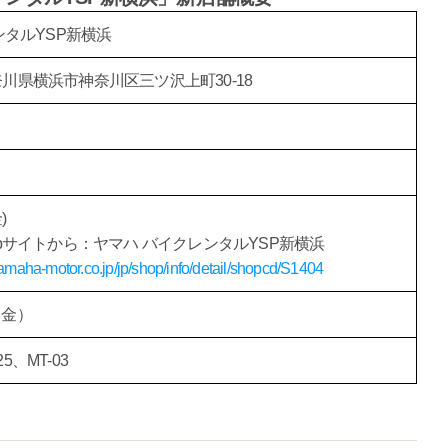
ンタルYSP新横浜
 神奈川県横浜市神奈川区三ツ沢上町30-18
金)
bサイトから：ヤマハ バイクレンタルYSP新横浜
.yamaha-motor.co.jp/jp/shop/info/detail/shopcd/S1404
（金）
25、MT-03