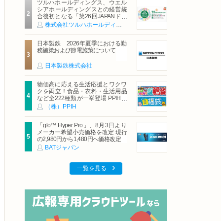
ツルハホールディングス、ウエル
シアホールディングスとの経営統
合後初となる「第26回JAPANドラ
ッグストアショー」に出展
株式会社ツルハホールディングス
日本製鉄 2026年夏季における勤
務施策および節電施策について
日本製鉄株式会社
物価高に応える生活応援とワクワ
クを両立！食品・衣料・生活用品
など全222種類が一挙登場 PPIHグ
ループ「夏福袋」＆セール 8月6日
（株）PPIH
(木)より順次スタート
「glo™ Hyper Pro」、8月3日より
メーカー希望小売価格を改定 現行
の2,980円から1,480円へ価格改定
BATジャパン
一覧を見る