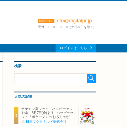
info@digitalpr.jp
お問い合わせ
受付 10：00〜18：00（土日祝日を除く）
ログインはこちら
検索
人気の記事
ポケモン夏マック「ハッピーセッ
ト編」 8月7日(金)より、ハッピーセ
ット『ポケモン』のおもちゃが期
間限定登場
日本マクドナルド株式会社