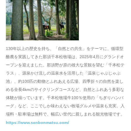
130年以上の歴史を持ち、「自然との共生」をテーマに、循環型
酪農を実践してきた那須千本松牧場は、2025年4月にグランドオ
ープンを迎えました。那須野が原の雄大な景観を望む「千本松テ
ラス」、源泉かけ流しの温泉水を活用した「温泉じゃぶじゃぶ
池」、約100匹の動物とふれあえる広場、四季折々の自然を楽し
める全長4kmのサイクリングコースなど、自然とふれあう多彩な
体験が揃っています。千本松牧場牛100％使用の「ちぎりハンバ
ーグ」など、ここでしか味わえない牧場グルメや温泉も充実。入
場料・駐車場は無料で、幅広い世代に親しまれる観光牧場です。
https://www.senbonmatsu.com/