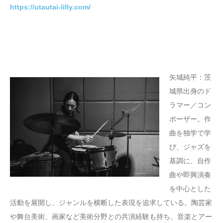
https://utautai-lilly.com/
矢城純平：茨
城県出身のド
ラマー／コン
ポーザー。作
曲を独学で学
び、ジャズを
基調に、自作
曲や即興演奏
を中心とした
活動を展開し、ジャンルを横断した表現を追求している。陶芸家
や舞台美術、画家など美術分野との共演経験も持ち、音楽とアー