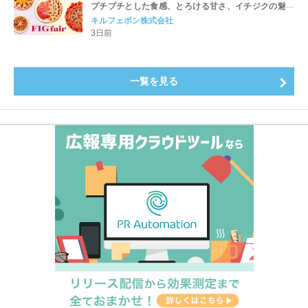
プチプチとした食感、とろける甘さ、イチジクの魅力
をたっぷりと。新作を含め、イチジク尽くしの全4種が
キルフェボン株式会社
登場8月20日（木）スタート
3日前
一覧を見る