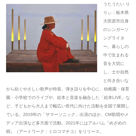
うたうたい り
りぃ：栃木県
大田原市出身
のシンガーソ
ングライタ
ー。暮らしの
中で生まれる
音を大切に
し、土や自然
と向き合いな
がら紡ぐやさしい歌声が特長。弾き語りを中心に、幼稚園・保育
園・小学校でのライブや、絵本と音楽を融合した「絵本LIVE」な
ど、子どもから大人まで幅広い世代に向けた活動を全国で展開し
ている。2019年の「サマーソニック」出演のほか、CM歌唱やメ
ディア出演など多方面で活動。2021年にはアルバム『めざめの
唄』（アートワーク：ミロコマチコ）をリリース。