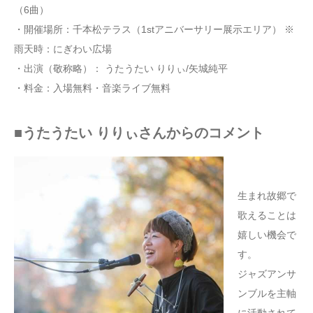
（6曲）
・開催場所：千本松テラス（1stアニバーサリー展示エリア） ※
雨天時：にぎわい広場
・出演（敬称略）： うたうたい りりぃ/矢城純平
・料金：入場無料・音楽ライブ無料
■うたうたい りりぃさんからのコメント
生まれ故郷で
歌えることは
嬉しい機会で
す。
ジャズアンサ
ンブルを主軸
に活動されて