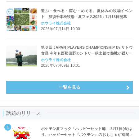
遊ぶ・食べる・涼む・めぐる、夏休みの牧場イベン
ト 那須千本松牧場「夏フェス2026」7月18日開幕
ホウライ株式会社
2026年07月14日 10:00
第６回 JAPAN PLAYERS CHAMPIONSHIP by サトウ
食品 今年も西那須野カントリー倶楽部で熱戦が繰り広
げられました！
ホウライ株式会社
2026年07月09日 10:01
一覧を見る
話題のリリース
ポケモン夏マック「ハッピーセット編」 8月7日(金)よ
り、ハッピーセット『ポケモン』のおもちゃが期間限