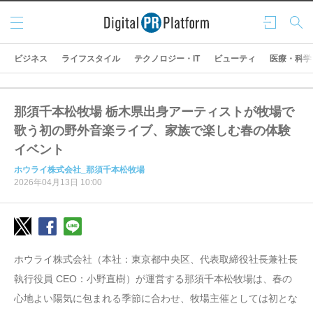
メニ
ログ
検索
ュー
イン
ビジネス
ライフスタイル
テクノロジー・IT
ビューティ
医療・科学
那須千本松牧場 栃木県出身アーティストが牧場で
歌う初の野外音楽ライブ、家族で楽しむ春の体験
イベント
ホウライ株式会社_那須千本松牧場
2026年04月13日 10:00
ホウライ株式会社（本社：東京都中央区、代表取締役社長兼社長
執行役員 CEO：小野直樹）が運営する那須千本松牧場は、春の
心地よい陽気に包まれる季節に合わせ、牧場主催としては初とな