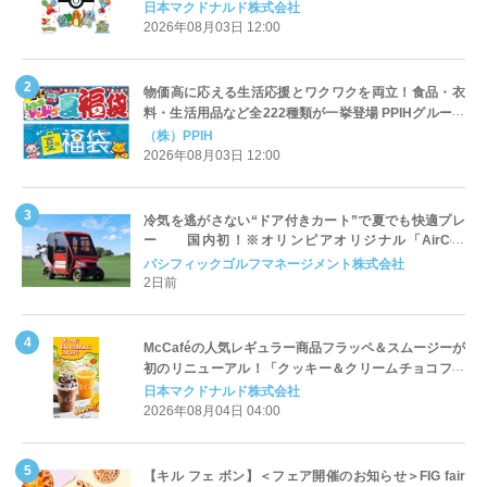
定登場
日本マクドナルド株式会社
2026年08月03日 12:00
物価高に応える生活応援とワクワクを両立！食品・衣
料・生活用品など全222種類が一挙登場 PPIHグループ
「夏福袋」＆セール 8月6日(木)より順次スタート
（株）PPIH
2026年08月03日 12:00
冷気を逃がさない“ドア付きカート”で夏でも快適プレ
ー 国内初！※オリンピアオリジナル「AirCon
Cart（エアコンカート）」導入 | ＰＧＭ
パシフィックゴルフマネージメント株式会社
2日前
McCaféの人気レギュラー商品フラッペ＆スムージーが
初のリニューアル！「クッキー＆クリームチョコフラ
ッペ」「マンゴースムージー」8月5日（水）から販売
日本マクドナルド株式会社
開始
2026年08月04日 04:00
【キル フェ ボン】＜フェア開催のお知らせ＞FIG fair