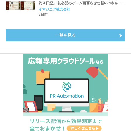
釣り日記』 初公開のゲーム画面を含む新PV4本を一挙
公開！
イマジニア株式会社
2日前
一覧を見る