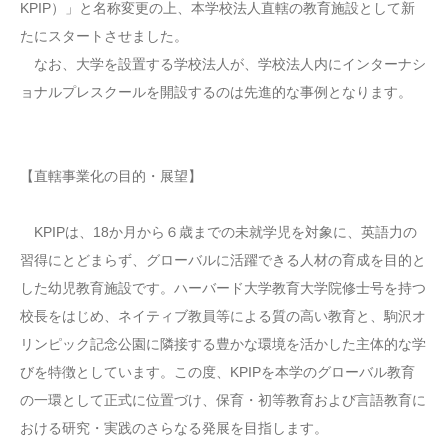
KPIP）」と名称変更の上、本学校法人直轄の教育施設として新
たにスタートさせました。
なお、大学を設置する学校法人が、学校法人内にインターナシ
ョナルプレスクールを開設するのは先進的な事例となります。
【直轄事業化の目的・展望】
KPIPは、18か月から６歳までの未就学児を対象に、英語力の
習得にとどまらず、グローバルに活躍できる人材の育成を目的と
した幼児教育施設です。ハーバード大学教育大学院修士号を持つ
校長をはじめ、ネイティブ教員等による質の高い教育と、駒沢オ
リンピック記念公園に隣接する豊かな環境を活かした主体的な学
びを特徴としています。この度、KPIPを本学のグローバル教育
の一環として正式に位置づけ、保育・初等教育および言語教育に
おける研究・実践のさらなる発展を目指します。