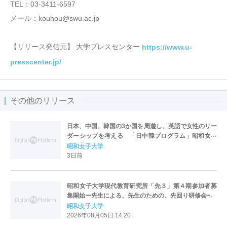
TEL：03-3411-6597
メール：kouhou@swu.ac.jp
【リリース発信元】 大学プレスセンター
https://www.u-
presscenter.jp/
その他のリリース
日本、中国、韓国の3か国を周遊し、英語で女性のリー
ダーシップを考える 「日中韓プログラム」昭和女子
大学で開催
昭和女子大学
3日前
昭和女子大学現代教育研究所「先３」第４期参加者募
集開始ー先生による、先生のための、先回り研修会ー
昭和女子大学
2026年08月05日 14:20