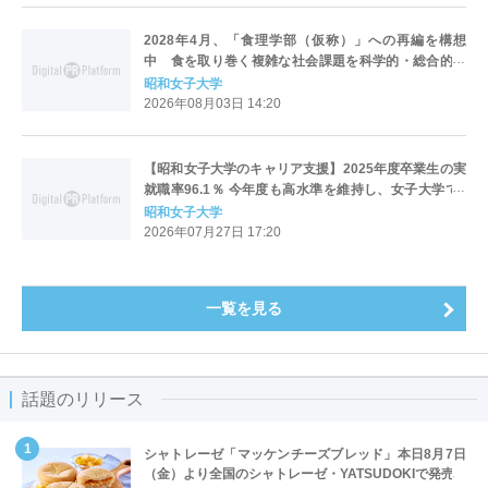
2028年4月、「食理学部（仮称）」への再編を構想
中 食を取り巻く複雑な社会課題を科学的・総合的に
解決する人材を育成
昭和女子大学
2026年08月03日 14:20
【昭和女子大学のキャリア支援】2025年度卒業生の実
就職率96.1％ 今年度も高水準を維持し、女子大学で2
位・全大学で11位
昭和女子大学
2026年07月27日 17:20
一覧を見る
話題のリリース
シャトレーゼ「マッケンチーズブレッド」本日8月7日
（金）より全国のシャトレーゼ・YATSUDOKIで発売