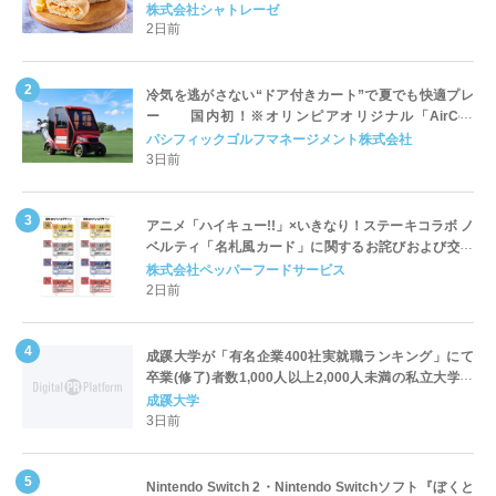
株式会社シャトレーゼ
2日前
冷気を逃がさない“ドア付きカート”で夏でも快適プレ
ー 国内初！※オリンピアオリジナル「AirCon
Cart（エアコンカート）」導入 | ＰＧＭ
パシフィックゴルフマネージメント株式会社
3日前
アニメ「ハイキュー!!」×いきなり！ステーキコラボ ノ
ベルティ「名札風カード」に関するお詫びおよび交換
対応についてのご案内
株式会社ペッパーフードサービス
2日前
成蹊大学が「有名企業400社実就職ランキング」にて
卒業(修了)者数1,000人以上2,000人未満の私立大学で
全国第1位を獲得！～実就職率は26.5%（前年比＋
成蹊大学
4.3pt）に伸長、東京の私立大学でも10位にランクイン
3日前
～
Nintendo Switch 2・Nintendo Switchソフト『ぼくと