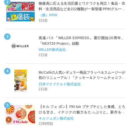
物価高に応える生活応援とワクワクを両立！食品・衣
料・生活用品など全222種類が一挙登場 PPIHグループ
「夏福袋」＆セール 8月6日(木)より順次スタート
（株）PPIH
3日前
高速バス「WILLER EXPRESS」運行開始20周年、
「NEXT20 Project」始動
WILLER株式会社
2日前
McCaféの人気レギュラー商品フラッペ＆スムージーが
初のリニューアル！「クッキー＆クリームチョコフラ
ッペ」「マンゴースムージー」8月5日（水）から販売
日本マクドナルド株式会社
開始
2日前
【キル フェ ボン】FIG fair プチプチとした食感、とろ
ける甘さ、イチジクの魅力をたっぷりと。新作を含
め、イチジク尽くしの全4種が登場8月20日（木）スタ
キルフェボン株式会社
ート
22時間前