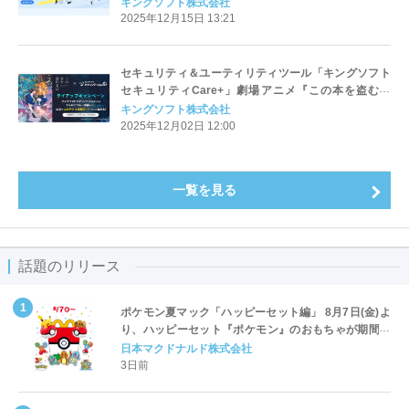
「ビジネスチャット乗り換えキャンペーン」を開始
キングソフト株式会社
2025年12月15日 13:21
セキュリティ＆ユーティリティツール「キングソフト
セキュリティCare+」劇場アニメ『この本を盗む者
は』とタイアップキャンペーンを実施
キングソフト株式会社
2025年12月02日 12:00
一覧を見る
話題のリリース
ポケモン夏マック「ハッピーセット編」 8月7日(金)よ
り、ハッピーセット『ポケモン』のおもちゃが期間限
定登場
日本マクドナルド株式会社
3日前