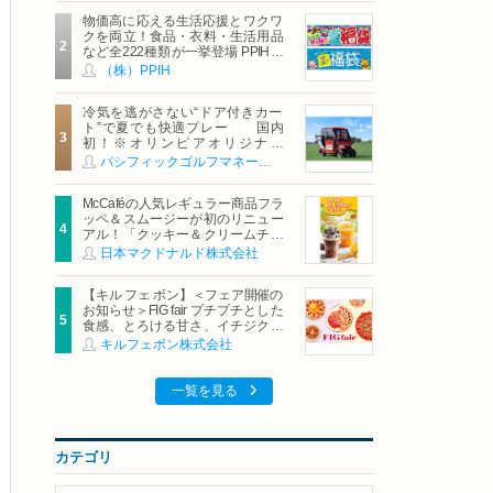
物価高に応える生活応援とワクワ
クを両立！食品・衣料・生活用品
など全222種類が一挙登場 PPIHグ
ループ「夏福袋」＆セール 8月6日
（株）PPIH
(木)より順次スタート
冷気を逃がさない“ドア付きカー
ト”で夏でも快適プレー 国内
初！※オリンピアオリジナル
「AirCon Cart（エアコンカー
パシフィックゴルフマネージメント株式会社
ト）」導入 | ＰＧＭ
McCaféの人気レギュラー商品フラ
ッペ＆スムージーが初のリニュー
アル！「クッキー＆クリームチョ
コフラッペ」「マンゴースムージ
日本マクドナルド株式会社
ー」8月5日（水）から販売開始
【キル フェ ボン】＜フェア開催の
お知らせ＞FIG fair プチプチとした
食感、とろける甘さ、イチジクの
魅力をたっぷりと。新作を含め、
キルフェボン株式会社
イチジク尽くしの全4種が登場8月
20日（木）スタート
一覧を見る
カテゴリ