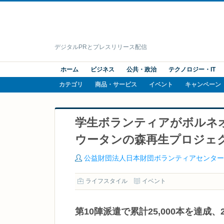
デジタルPRとプレスリリース配信
ホーム
ビジネス
公共・政治
テクノロジー・IT
カテゴリ
商品・サービス
イベント
キャンペーン
学生ボランティアがボルネオ
ウータンの森再生プロジェ
公益財団法人日本財団ボランティアセンター
ライフスタイル
イベント
第10陣派遣で累計25,000本を達成、