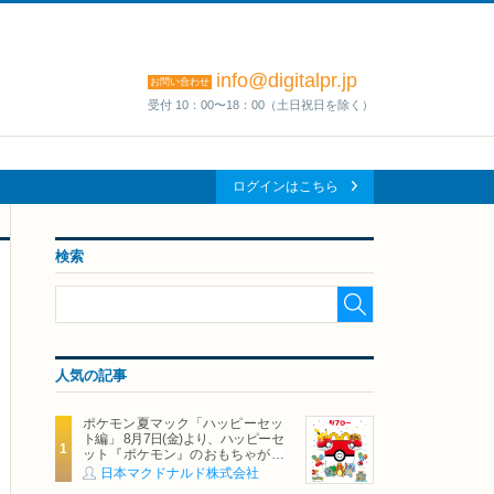
info@digitalpr.jp
お問い合わせ
受付 10：00〜18：00（土日祝日を除く）
ログインはこちら
検索
人気の記事
ポケモン夏マック「ハッピーセッ
ト編」 8月7日(金)より、ハッピーセ
ット『ポケモン』のおもちゃが期
間限定登場
日本マクドナルド株式会社