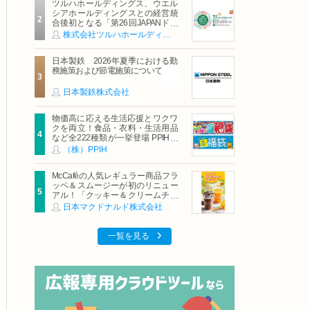
ツルハホールディングス、ウエル
シアホールディングスとの経営統
合後初となる「第26回JAPANドラ
ッグストアショー」に出展
株式会社ツルハホールディングス
日本製鉄 2026年夏季における勤
務施策および節電施策について
日本製鉄株式会社
物価高に応える生活応援とワクワ
クを両立！食品・衣料・生活用品
など全222種類が一挙登場 PPIHグ
ループ「夏福袋」＆セール 8月6日
（株）PPIH
(木)より順次スタート
McCaféの人気レギュラー商品フラ
ッペ＆スムージーが初のリニュー
アル！「クッキー＆クリームチョ
コフラッペ」「マンゴースムージ
日本マクドナルド株式会社
ー」8月5日（水）から販売開始
一覧を見る