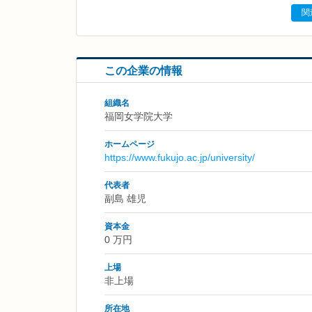
関
この企業の情報
組織名
福岡女学院大学
ホームページ
https://www.fukujo.ac.jp/university/
代表者
副島 雄児
資本金
0 万円
上場
非上場
所在地