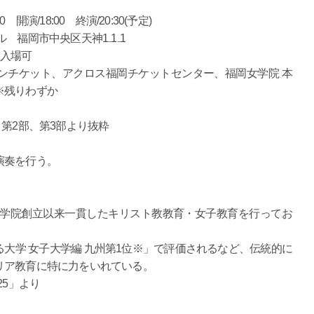
 開演/18:00 終演/20:30(予定)
 福岡市中央区天神1₋1₋1
児入場可
ンチケット、アクロス福岡チケットセンター、福岡女学院 本
※残りわずか
第2部、第3部より抜粋
演奏を行う。
）の学院創立以来一貫したキリスト教教育・女子教育を行ってお
大学 女子大学編 九州第1位※」で評価されるなど、伝統的に
リア教育に特に力をいれている。
25」より