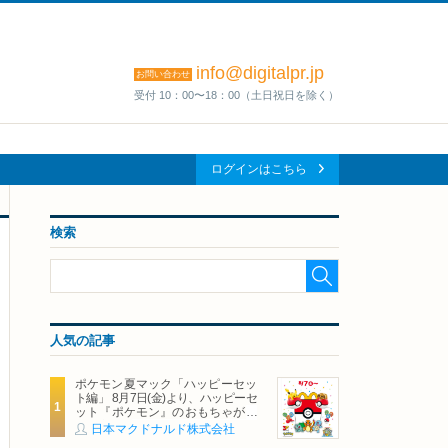
info@digitalpr.jp
お問い合わせ
受付 10：00〜18：00（土日祝日を除く）
ログインはこちら
検索
人気の記事
ポケモン夏マック「ハッピーセッ
ト編」 8月7日(金)より、ハッピーセ
ット『ポケモン』のおもちゃが期
間限定登場
日本マクドナルド株式会社