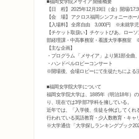
■福岡女学院メサイア 開催概要
【日 程】 2025年12月19日（金）開場/17:30
【会 場】 アクロス福岡シンフォニーホール
【入場料】 全席自由 3,000円 ※未就学
【チケット取扱い】チケットぴあ、ローソ
部経理課・中高事務室・看護大学事務室 
【主な企画】
・プログラム 「メサイア」より第1部全曲、
・ハンドベルロビーコンサート
※開場後、会場ロビーにて生徒たちによる
■福岡女学院大学について
福岡女学院大学は、1885年（明治18年
り、現在では3学部7学科を擁している。
近年では、「入学後、生徒を伸ばしてくれる
行われている英語教育・少人数教育・キャ
※大学通信 「大学探しランキングブック20