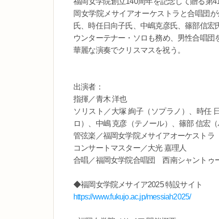
福岡女学院創立140周年を記念して贈る第
岡女学院メサイアオーケストラと合唱団が
氏、時任日向子氏、中嶋克彦氏、篠部信宏
ウンターテナー・ソロも務め、男性合唱団
華麗な演奏でクリスマスを祝う。
出演者：
指揮／青木 洋也
ソリスト／大塚 絢子（ソプラノ）、時任 
ロ）、中嶋 克彦（テノール）、篠部 信宏
管弦楽／福岡女学院メサイアオーケストラ
コンサートマスター／大光 嘉理人
合唱／福岡女学院合唱団 西南シャントゥ
◆福岡女学院メサイア2025 特設サイト
https://www.fukujo.ac.jp/messiah2025/