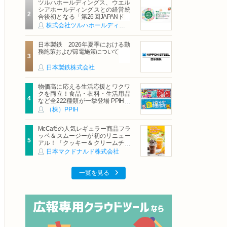
ツルハホールディングス、ウエル
シアホールディングスとの経営統
合後初となる「第26回JAPANドラ
ッグストアショー」に出展
株式会社ツルハホールディングス
日本製鉄 2026年夏季における勤
務施策および節電施策について
日本製鉄株式会社
物価高に応える生活応援とワクワ
クを両立！食品・衣料・生活用品
など全222種類が一挙登場 PPIHグ
ループ「夏福袋」＆セール 8月6日
（株）PPIH
(木)より順次スタート
McCaféの人気レギュラー商品フラ
ッペ＆スムージーが初のリニュー
アル！「クッキー＆クリームチョ
コフラッペ」「マンゴースムージ
日本マクドナルド株式会社
ー」8月5日（水）から販売開始
一覧を見る