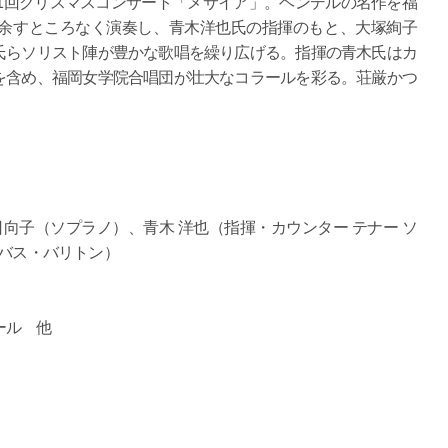
41回クリスマスコンサート「メサイア」。ヘンデルの名作を福
余すところなく演奏し、青木洋也氏の指揮のもと、大塚絢子
氏らソリスト陣が豊かな歌唱を繰り広げる。指揮の青木氏はカ
を含め、福岡女学院合唱団が壮大なコラールを彩る。荘厳かつ
日向子（ソプラノ）、青木 洋也（指揮・カウンター テナー ソ
（バス・バリトン）
ール 他