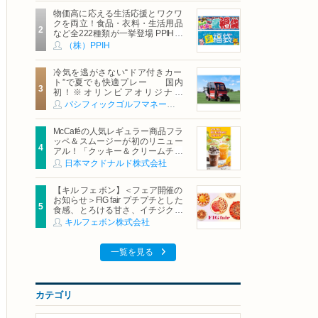
物価高に応える生活応援とワクワ
クを両立！食品・衣料・生活用品
など全222種類が一挙登場 PPIHグ
ループ「夏福袋」＆セール 8月6日
（株）PPIH
(木)より順次スタート
冷気を逃がさない“ドア付きカー
ト”で夏でも快適プレー 国内
初！※オリンピアオリジナル
「AirCon Cart（エアコンカー
パシフィックゴルフマネージメント株式会社
ト）」導入 | ＰＧＭ
McCaféの人気レギュラー商品フラ
ッペ＆スムージーが初のリニュー
アル！「クッキー＆クリームチョ
コフラッペ」「マンゴースムージ
日本マクドナルド株式会社
ー」8月5日（水）から販売開始
【キル フェ ボン】＜フェア開催の
お知らせ＞FIG fair プチプチとした
食感、とろける甘さ、イチジクの
魅力をたっぷりと。新作を含め、
キルフェボン株式会社
イチジク尽くしの全4種が登場8月
20日（木）スタート
一覧を見る
カテゴリ