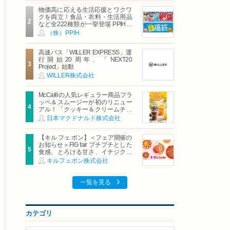
物価高に応える生活応援とワクワ
クを両立！食品・衣料・生活用品
など全222種類が一挙登場 PPIHグ
ループ「夏福袋」＆セール 8月6日
（株）PPIH
(木)より順次スタート
高速バス「WILLER EXPRESS」運
行開始20周年、「NEXT20
Project」始動
WILLER株式会社
McCaféの人気レギュラー商品フラ
ッペ＆スムージーが初のリニュー
アル！「クッキー＆クリームチョ
コフラッペ」「マンゴースムージ
日本マクドナルド株式会社
ー」8月5日（水）から販売開始
【キル フェ ボン】＜フェア開催の
お知らせ＞FIG fair プチプチとした
食感、とろける甘さ、イチジクの
魅力をたっぷりと。新作を含め、
キルフェボン株式会社
イチジク尽くしの全4種が登場8月
20日（木）スタート
一覧を見る
カテゴリ