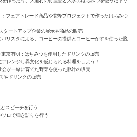
茶を作ったり、天龍村の特産品と大学のはちみつを使ったドリ
２年A組）：フェアトレード商品や養蜂プロジェクトで作ったはちみつ
フードテックスタートアップ企業の展示や商品の販売
家カフェのバリスタによる、コーヒーの提供とコーヒーかすを使った脱
ーbyヒルトン東京有明：はちみつを使用したドリンクの販売
にアレンジし異文化を感じられる料理をしよう！
祉会が一緒に育てた野菜を使った豚汁の販売
チュロスやドリンクの販売
分ほどスピーチを行う
やソロで弾き語りを行う