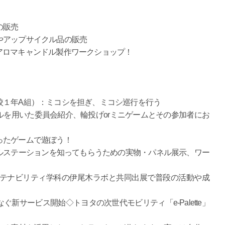
の販売
やアップサイクル品の販売
いたアロマキャンドル製作ワークショップ！
校１年A組）：ミコシを担ぎ、ミコシ巡行を行う
を用いた委員会紹介、輪投げorミニゲームとその参加者にお
ったゲームで遊ぼう！
ルステーションを知ってもらうための実物・パネル展示、ワー
ステナビリティ学科の伊尾木ラボと共同出展で普段の活動や成
新サービス開始◇トヨタの次世代モビリティ「e-Palette」