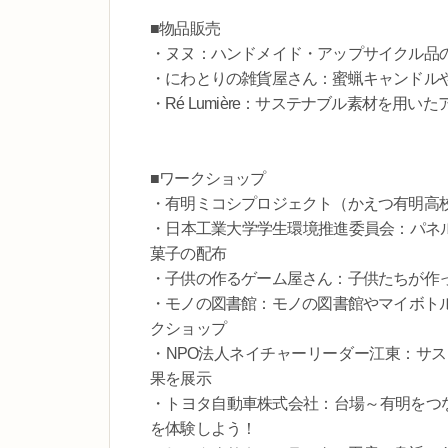
■物品販売
・ヌヌ：ハンドメイド・アップサイクル品
・にわとりの雑貨屋さん：蜜蝋キャンドル
・Ré Lumière：サステナブル素材を用
■ワークショップ
・有明ミコシプロジェクト（かえつ有明高
・日本工業大学学生環境推進委員会：パネル
菓子の配布
・子供の作るゲーム屋さん：子供たちが作
・モノの図書館：モノの図書館やマイボト
クショップ
・NPO法人ネイチャーリーダー江東：サ
果を展示
・トヨタ自動車株式会社：台場～有明をつなぐ
を体験しよう！