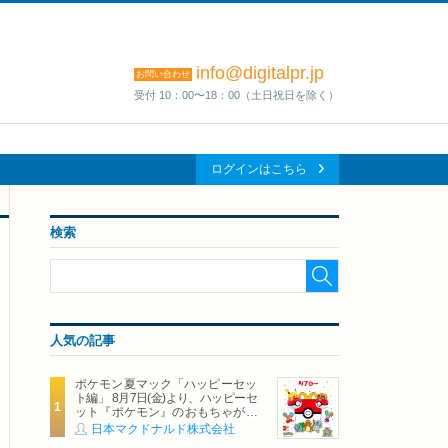
info@digitalpr.jp
お問い合わせ
受付 10：00〜18：00（土日祝日を除く）
ログインはこちら
検索
人気の記事
ポケモン夏マック「ハッピーセッ
ト編」 8月7日(金)より、ハッピーセ
ット『ポケモン』のおもちゃが期
間限定登場
日本マクドナルド株式会社