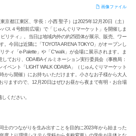
画像ファイル
京都江東区、学長：小西 聖子）は2025年12月20日（土）
ンパス４号館前広場）で「じゅんぐりマーケット」を開催しま
ビリティ」。当日は地域内外の約25団体が展示、販売、ワー
回は近隣に「TOYOTA ARENA TOKYO」がオープンし
「e-Palette」や「C⁺walk」が会場に展示されます。ま
しており、ODAIBAイルミネーション実行委員会（事務局：
ント「LIGHT WALK ODAIBA」（じゅんぐりマーケット
6時から開催）にお持ちいただけます。小さなお子様から大人
りますので、12月20日はぜひお昼から夜まで有明・お台場
越しください。
士のつながりを生み出すことを目的に2023年から始まった
3年度より環境システム学科から名称変更）の学生が主体とな