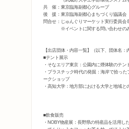
共 催：東京臨海副都心グループ
後 援：東京臨海副都心まちづくり協議会
問合せ：じゅんぐりマーケット実行委員会 E-mail：ts
※イベントに関する問い合わせのみ。
【出店団体・内容一覧】（以下、団体名：内
■テント展示
・そなエリア東京：公園内に煙体験のテン
・プラスチック時代の発掘：海岸で拾ったプ
ークショップ
・高知大学：地方部における大学と地域と
■飲食販売
・NOBY物産展：長野県の特産品を活用し