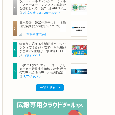
ツルハホールディングス、ウエル
シアホールディングスとの経営統
合後初となる「第26回JAPANドラ
ッグストアショー」に出展
株式会社ツルハホールディングス
日本製鉄 2026年夏季における勤
務施策および節電施策について
日本製鉄株式会社
物価高に応える生活応援とワクワ
クを両立！食品・衣料・生活用品
など全222種類が一挙登場 PPIHグ
ループ「夏福袋」＆セール 8月6日
（株）PPIH
(木)より順次スタート
「glo™ Hyper Pro」、8月3日より
メーカー希望小売価格を改定 現行
の2,980円から1,480円へ価格改定
BATジャパン
一覧を見る