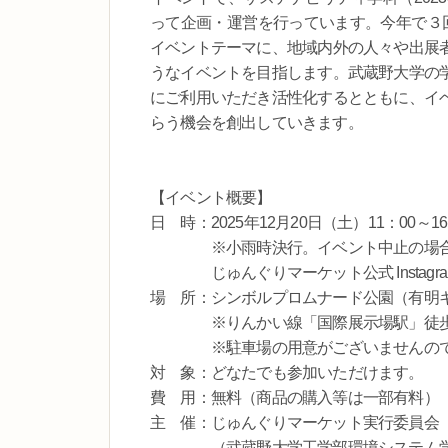
って企画・運営を行っています。今年で３
イベントテーマに、地域内外の人々や出展
うなイベントを目指します。武蔵野大学の
にご利用いただき活性化するとともに、イ
らう機会を創出していきます。
【イベント概要】
日 時：2025年12月20日（土）11：00～16
※小雨時決行。イベント中止の場合、Ins
じゅんぐりマーケット公式 Instagra
場 所：シンボルプロムナード公園（有明
※りんかい線「国際展示場駅」徒歩７
※駐車場の用意がございませんので、
対 象：どなたでも参加いただけます。
費 用：無料（商品の購入等は一部有料）
主 催：じゅんぐりマーケット実行委員会
（武蔵野大学工学部環境システム学科/