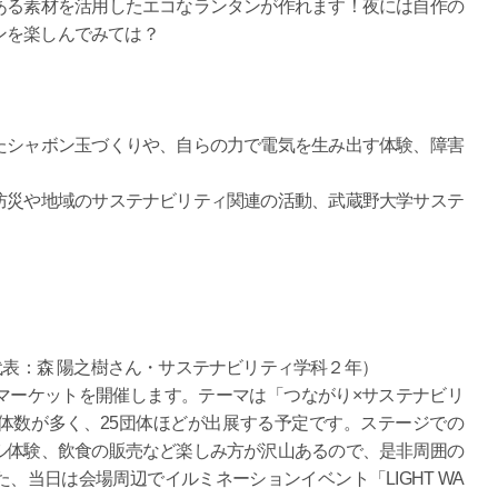
ある素材を活用したエコなランタンが作れます！夜には自作の
ンを楽しんでみては？
たシャボン玉づくりや、自らの力で電気を生み出す体験、障害
防災や地域のサステナビリティ関連の活動、武蔵野大学サステ
！
代表：森 陽之樹さん・サステナビリティ学科２年）
マーケットを開催します。テーマは「つながり×サステナビリ
体数が多く、25団体ほどが出展する予定です。ステージでの
ル体験、飲食の販売など楽しみ方が沢山あるので、是非周囲の
、当日は会場周辺でイルミネーションイベント「LIGHT WA