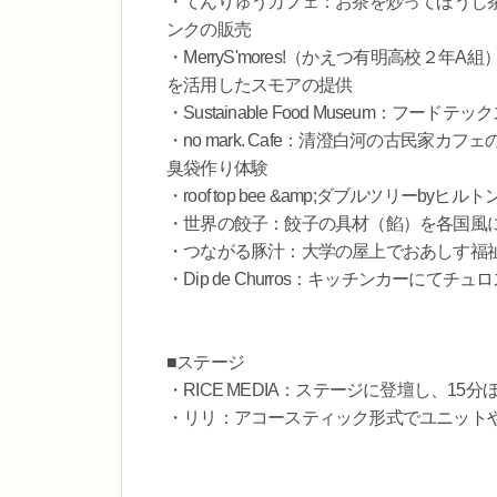
・てんりゅうカフェ：お茶を炒ってほうじ
ンクの販売
・MerryS'mores!（かえつ有明高校
を活用したスモアの提供
・Sustainable Food Museum：
・no mark. Cafe：清澄白河の古民
臭袋作り体験
・roof top bee &amp;ダブルツリ
・世界の餃子：餃子の具材（餡）を各国風
・つながる豚汁：大学の屋上でおあしす福
・Dip de Churros：キッチンカーにて
■ステージ
・RICE MEDIA：ステージに登壇し、15
・リリ：アコースティック形式でユニット