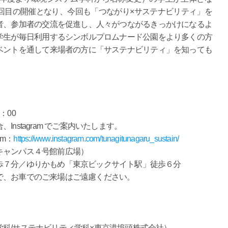
回目の開催となり、今回も「つながり×サステナビリティ」を
者、参加者の交流を促進し、人々がつながるきっかけになるよ
学生が毎日利用するシンボルプロムナード公園をより多くの方
ベントを通して来場者の方に「サステナビリティ」を知っても
：00
tagram でご案内いたします。
m：
https://www.instagram.com/tunagitunagaru_sustain/
キャンパス４号館前広場）
分／ゆりかもめ「東京ビックサイト駅」徒歩６分
お車でのご来場はご遠慮ください。
サステナビリティ学科×東京港埠頭株式会社）