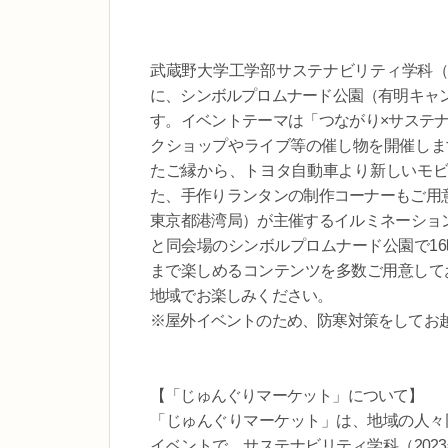
武蔵野大学工学部サステナビリティ学科（東
に、シンボルプロムナード公園（有明キャ
す。イベントテーマは「つながり×サステナ
クショップやライブ等の催し物を開催します。今
たご縁から、トヨタ自動車より新しいモビリティ
た、手作りランタンの制作コーナーもご用意
東京都港湾局）が主催するイルミネーションイベ
と同会場のシンボルプロムナード公園で1
まで楽しめるコンテンツを多数ご用意してお
地域でお楽しみください。
※屋外イベントのため、防寒対策をしてお
【「じゅんぐりマーケット」について】
「じゅんぐりマーケット」は、地域の人々同
イベントで、サステナビリティ学科（202