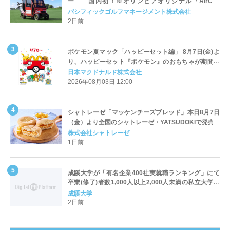
ー 国内初！※オリンピアオリジナル「AirCon
Cart（エアコンカート）」導入 | ＰＧＭ
パシフィックゴルフマネージメント株式会社
2日前
ポケモン夏マック「ハッピーセット編」 8月7日(金)よ
り、ハッピーセット『ポケモン』のおもちゃが期間限
定登場
日本マクドナルド株式会社
2026年08月03日 12:00
シャトレーゼ「マッケンチーズブレッド」本日8月7日
（金）より全国のシャトレーゼ・YATSUDOKIで発売
株式会社シャトレーゼ
1日前
成蹊大学が「有名企業400社実就職ランキング」にて
卒業(修了)者数1,000人以上2,000人未満の私立大学で
全国第1位を獲得！～実就職率は26.5%（前年比＋
成蹊大学
4.3pt）に伸長、東京の私立大学でも10位にランクイン
2日前
～