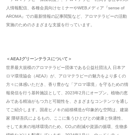
人情報配信、各種会員向けセミナーやWEBメディア『sense of
AROMA』での最新情報の記事閲覧など、アロマテラピーの活動
実施のためのさまざまな支援を行っています。
＜AEAJグリーンテラスについて＞
世界最大規模のアロマテラピー団体である公益社団法人 日本ア
ロマ環境協会（AEAJ）が、アロマテラピーの魅力をより多くの
方々に体感いただき、香り豊かな「アロマ環境」を守るための情
報発信を行う基幹施設として、2023年2月にオープン。植物の恵
みである精油がもつ力と可能性を、さまざまなコンテンツを通し
てご紹介します。国産ヒノキの組積構造が印象的な空間は、建築
家 隈研吾氏によるもの。ここに集うひとびとの健康と快適性、
そして未来の地球環境のため、CO₂の削減や資源の循環、生物多
様性などにも配慮しています。2024年1月に、ウッドシティ