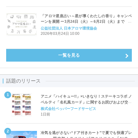
「アロマ星座占い～星が導くわたしの香り」キャンペ
ーンを展開 ー3月24日（火）～6月2日（火）まで 自
分だけの“ラッキーアロマ作り”ワークショップなどを
公益社団法人 日本アロマ環境協会
実施ー
2026年03月24日 10:00
一覧を見る
話題のリリース
アニメ「ハイキュー!!」×いきなり！ステーキコラボ ノ
ベルティ「名札風カード」に関するお詫びおよび交換
対応についてのご案内
株式会社ペッパーフードサービス
1日前
冷気を逃がさない“ドア付きカート”で夏でも快適プレ