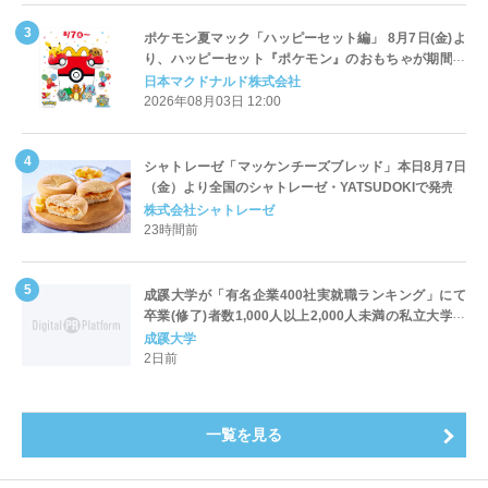
ポケモン夏マック「ハッピーセット編」 8月7日(金)よ
り、ハッピーセット『ポケモン』のおもちゃが期間限
定登場
日本マクドナルド株式会社
2026年08月03日 12:00
シャトレーゼ「マッケンチーズブレッド」本日8月7日
（金）より全国のシャトレーゼ・YATSUDOKIで発売
株式会社シャトレーゼ
23時間前
成蹊大学が「有名企業400社実就職ランキング」にて
卒業(修了)者数1,000人以上2,000人未満の私立大学で
全国第1位を獲得！～実就職率は26.5%（前年比＋
成蹊大学
4.3pt）に伸長、東京の私立大学でも10位にランクイン
2日前
～
一覧を見る