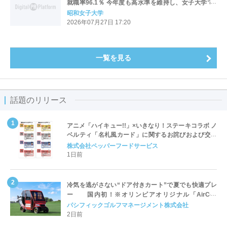
就職率96.1％ 今年度も高水準を維持し、女子大学で2
位・全大学で11位
昭和女子大学
2026年07月27日 17:20
一覧を見る
話題のリリース
アニメ「ハイキュー!!」×いきなり！ステーキコラボ ノ
ベルティ「名札風カード」に関するお詫びおよび交換
対応についてのご案内
株式会社ペッパーフードサービス
1日前
冷気を逃がさない“ドア付きカート”で夏でも快適プレ
ー 国内初！※オリンピアオリジナル「AirCon
Cart（エアコンカート）」導入 | ＰＧＭ
パシフィックゴルフマネージメント株式会社
2日前