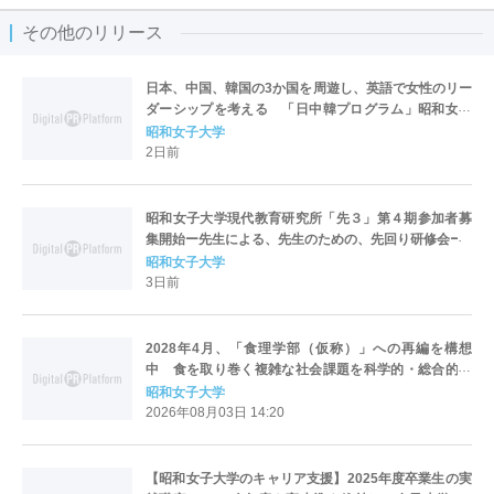
その他のリリース
日本、中国、韓国の3か国を周遊し、英語で女性のリー
ダーシップを考える 「日中韓プログラム」昭和女子
大学で開催
昭和女子大学
2日前
昭和女子大学現代教育研究所「先３」第４期参加者募
集開始ー先生による、先生のための、先回り研修会ー
昭和女子大学
3日前
2028年4月、「食理学部（仮称）」への再編を構想
中 食を取り巻く複雑な社会課題を科学的・総合的に
解決する人材を育成
昭和女子大学
2026年08月03日 14:20
【昭和女子大学のキャリア支援】2025年度卒業生の実