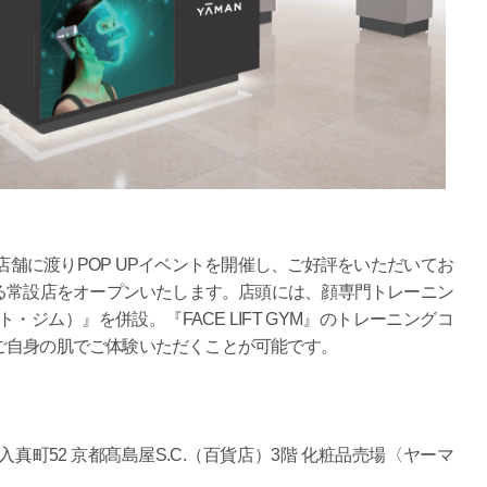
店舗に渡りPOP UPイベントを開催し、ご好評をいただいてお
る常設店をオープンいたします。店頭には、顔専門トレーニン
フト・ジム）』を併設。『FACE LIFT GYM』のトレーニングコ
ご自身の肌でご体験いただくことが可能です。
町52 京都髙島屋S.C.（百貨店）3階 化粧品売場〈ヤーマ