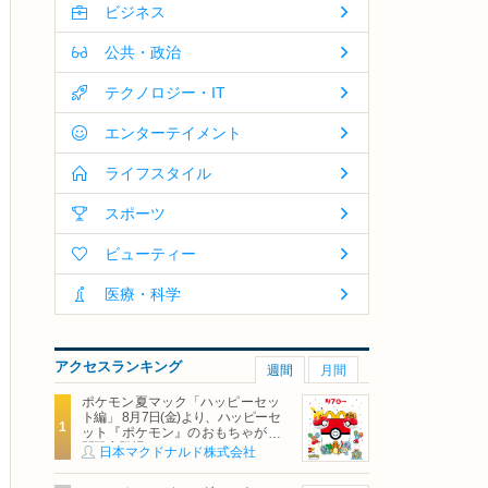
ビジネス
公共・政治
テクノロジー・IT
エンターテイメント
ライフスタイル
スポーツ
ビューティー
医療・科学
アクセスランキング
週間
月間
ポケモン夏マック「ハッピーセッ
ト編」 8月7日(金)より、ハッピーセ
ット『ポケモン』のおもちゃが期
間限定登場
日本マクドナルド株式会社