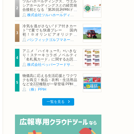
ツルハホールディングス、ウエル
シアホールディングスとの経営統
合後初となる「第26回JAPANドラ
ッグストアショー」に出展
株式会社ツルハホールディングス
冷気を逃がさない“ドア付きカー
ト”で夏でも快適プレー 国内
初！※オリンピアオリジナル
「AirCon Cart（エアコンカー
パシフィックゴルフマネージメント株式会社
ト）」導入 | ＰＧＭ
アニメ「ハイキュー!!」×いきな
り！ステーキコラボ ノベルティ
「名札風カード」に関するお詫び
および交換対応についてのご案内
株式会社ペッパーフードサービス
物価高に応える生活応援とワクワ
クを両立！食品・衣料・生活用品
など全222種類が一挙登場 PPIHグ
ループ「夏福袋」＆セール 8月6日
（株）PPIH
(木)より順次スタート
一覧を見る