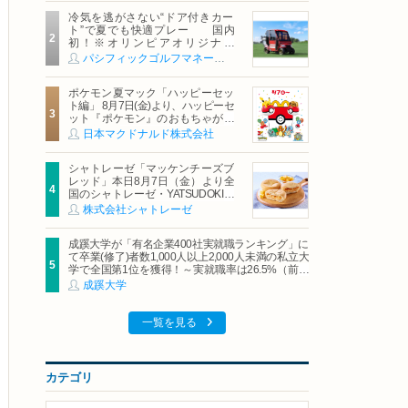
冷気を逃がさない“ドア付きカー
ト”で夏でも快適プレー 国内
初！※オリンピアオリジナル
「AirCon Cart（エアコンカー
パシフィックゴルフマネージメント株式会社
ト）」導入 | ＰＧＭ
ポケモン夏マック「ハッピーセッ
ト編」 8月7日(金)より、ハッピーセ
ット『ポケモン』のおもちゃが期
間限定登場
日本マクドナルド株式会社
シャトレーゼ「マッケンチーズブ
レッド」本日8月7日（金）より全
国のシャトレーゼ・YATSUDOKIで
発売
株式会社シャトレーゼ
成蹊大学が「有名企業400社実就職ランキング」に
て卒業(修了)者数1,000人以上2,000人未満の私立大
学で全国第1位を獲得！～実就職率は26.5%（前年
比＋4.3pt）に伸長、東京の私立大学でも10位にラ
成蹊大学
ンクイン～
一覧を見る
カテゴリ