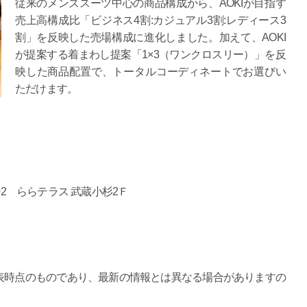
従来のメンズスーツ中心の商品構成から、AOKIが目指す
売上高構成比「ビジネス4割:カジュアル3割:レディース3
割」を反映した売場構成に進化しました。加えて、AOKI
が提案する着まわし提案「1×3（ワンクロスリー）」を反
映した商品配置で、トータルコーディネートでお選びい
ただけます。
02 ららテラス 武蔵小杉2Ｆ
表時点のものであり、最新の情報とは異なる場合がありますの