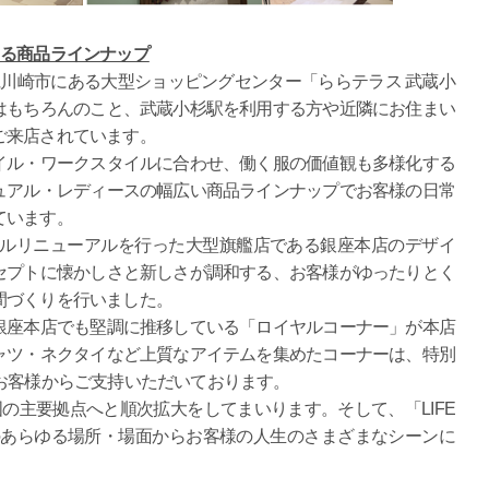
きる商品ラインナップ
県川崎市にある大型ショッピングセンター「ららテラス 武蔵小
はもちろんのこと、武蔵小杉駅を利用する方や近隣にお住まい
ご来店されています。
ル・ワークスタイルに合わせ、働く服の価値観も多様化する
ュアル・レディースの幅広い商品ラインナップでお客様の日常
ています。
フルリニューアルを行った大型旗艦店である銀座本店のデザイ
セプトに懐かしさと新しさが調和する、お客様がゆったりとく
間づくりを行いました。
座本店でも堅調に推移している「ロイヤルコーナー」が本店
ャツ・ネクタイなど上質なアイテムを集めたコーナーは、特別
お客様からご支持いただいております。
国の主要拠点へと順次拡大をしてまいります。そして、「LIFE
、日常のあらゆる場所・場面からお客様の人生のさまざまなシーンに
。