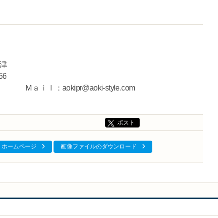
津
-56
1608 Ｍａｉｌ：aokipr@aoki-style.com
ポスト
ホームページ
画像ファイルのダウンロード