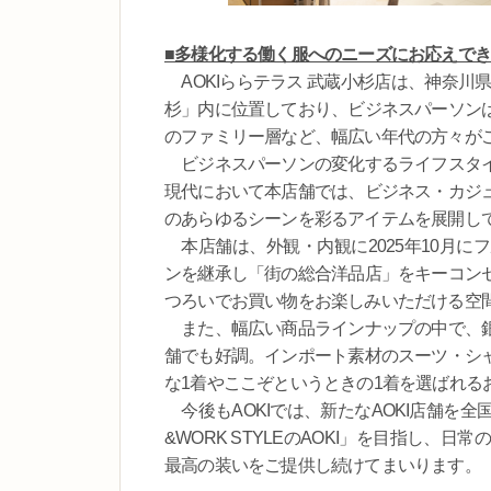
■多様化する働く服へのニーズにお応えで
AOKIららテラス 武蔵小杉店は、神奈川
杉」内に位置しており、ビジネスパーソン
のファミリー層など、幅広い年代の方々が
ビジネスパーソンの変化するライフスタイ
現代において本店舗では、ビジネス・カジ
のあらゆるシーンを彩るアイテムを展開し
本店舗は、外観・内観に2025年10月に
ンを継承し「街の総合洋品店」をキーコン
つろいでお買い物をお楽しみいただける空
また、幅広い商品ラインナップの中で、銀
舗でも好調。インポート素材のスーツ・シ
な1着やここぞというときの1着を選ばれる
今後もAOKIでは、新たなAOKI店舗を全
&WORK STYLEのAOKI」を目指し
最高の装いをご提供し続けてまいります