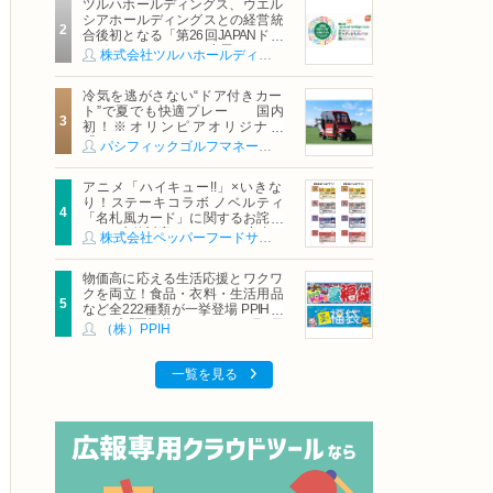
ツルハホールディングス、ウエル
シアホールディングスとの経営統
合後初となる「第26回JAPANドラ
ッグストアショー」に出展
株式会社ツルハホールディングス
冷気を逃がさない“ドア付きカー
ト”で夏でも快適プレー 国内
初！※オリンピアオリジナル
「AirCon Cart（エアコンカー
パシフィックゴルフマネージメント株式会社
ト）」導入 | ＰＧＭ
アニメ「ハイキュー!!」×いきな
り！ステーキコラボ ノベルティ
「名札風カード」に関するお詫び
および交換対応についてのご案内
株式会社ペッパーフードサービス
物価高に応える生活応援とワクワ
クを両立！食品・衣料・生活用品
など全222種類が一挙登場 PPIHグ
ループ「夏福袋」＆セール 8月6日
（株）PPIH
(木)より順次スタート
一覧を見る