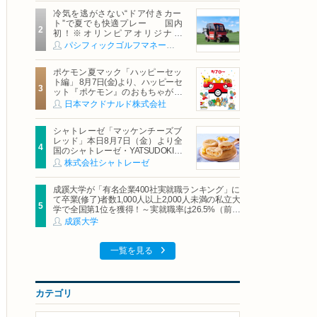
冷気を逃がさない“ドア付きカー
ト”で夏でも快適プレー 国内
初！※オリンピアオリジナル
「AirCon Cart（エアコンカー
パシフィックゴルフマネージメント株式会社
ト）」導入 | ＰＧＭ
ポケモン夏マック「ハッピーセッ
ト編」 8月7日(金)より、ハッピーセ
ット『ポケモン』のおもちゃが期
間限定登場
日本マクドナルド株式会社
シャトレーゼ「マッケンチーズブ
レッド」本日8月7日（金）より全
国のシャトレーゼ・YATSUDOKIで
発売
株式会社シャトレーゼ
成蹊大学が「有名企業400社実就職ランキング」に
て卒業(修了)者数1,000人以上2,000人未満の私立大
学で全国第1位を獲得！～実就職率は26.5%（前年
比＋4.3pt）に伸長、東京の私立大学でも10位にラ
成蹊大学
ンクイン～
一覧を見る
カテゴリ