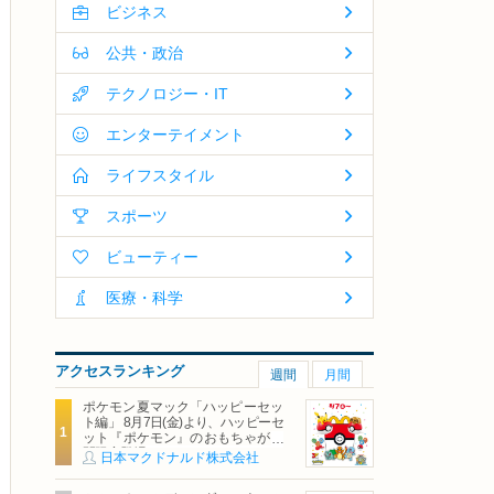
ビジネス
公共・政治
テクノロジー・IT
エンターテイメント
ライフスタイル
スポーツ
ビューティー
医療・科学
アクセスランキング
週間
月間
ポケモン夏マック「ハッピーセッ
ト編」 8月7日(金)より、ハッピーセ
ット『ポケモン』のおもちゃが期
間限定登場
日本マクドナルド株式会社