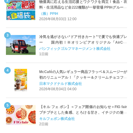
物価高に応える生活応援とワクワクを両立！食品・衣
料・生活用品など全222種類が一挙登場 PPIHグループ
「夏福袋」＆セール 8月6日(木)より順次スタート
（株）PPIH
2026年08月03日 12:00
冷気を逃がさない“ドア付きカート”で夏でも快適プレ
ー 国内初！※オリンピアオリジナル「AirCon
Cart（エアコンカート）」導入 | ＰＧＭ
パシフィックゴルフマネージメント株式会社
1日前
McCaféの人気レギュラー商品フラッペ＆スムージーが
初のリニューアル！「クッキー＆クリームチョコフラ
ッペ」「マンゴースムージー」8月5日（水）から販売
日本マクドナルド株式会社
開始
2026年08月04日 04:00
【キル フェ ボン】＜フェア開催のお知らせ＞FIG fair
プチプチとした食感、とろける甘さ、イチジクの魅力
をたっぷりと。新作を含め、イチジク尽くしの全4種が
キルフェボン株式会社
登場8月20日（木）スタート
2日前