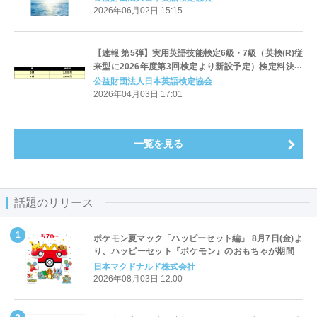
2026年06月02日 15:15
【速報 第5弾】実用英語技能検定6級・7級（英検(R)従
来型に2026年度第3回検定より新設予定）検定料決定
のお知らせ
公益財団法人日本英語検定協会
2026年04月03日 17:01
一覧を見る
話題のリリース
ポケモン夏マック「ハッピーセット編」 8月7日(金)よ
り、ハッピーセット『ポケモン』のおもちゃが期間限
定登場
日本マクドナルド株式会社
2026年08月03日 12:00