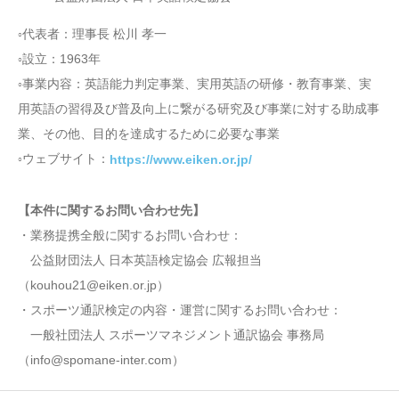
代表者：理事長 松川 孝一
○
設立：1963年
○
事業内容：英語能力判定事業、実用英語の研修・教育事業、実
○
用英語の習得及び普及向上に繋がる研究及び事業に対する助成事
業、その他、目的を達成するために必要な事業
ウェブサイト：
https://www.eiken.or.jp/
○
【本件に関するお問い合わせ先】
・業務提携全般に関するお問い合わせ：
公益財団法人 日本英語検定協会 広報担当
（kouhou21@eiken.or.jp）
・スポーツ通訳検定の内容・運営に関するお問い合わせ：
一般社団法人 スポーツマネジメント通訳協会 事務局
（info@spomane-inter.com）