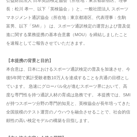
公益財団法人 日本英語検定協会（所在地：東京都新宿区、理事
長：松川 孝一、以下「英検協会」）と、一般社団法人 スポーツ
マネジメント通訳協会（所在地：東京都港区、代表理事：生駒
富男、以下「SMI」） は、スポーツ通訳検定の運営および普及促
進に関する業務提携の基本合意書（MOU）を締結しましたこと
を速報としてご報告させていただきます。
【本提携の背景と目的】
本合意は、日本におけるスポーツ通訳検定の普及を加速させ、今
後5年間で累計受験者数10万人を達成することを共通の目標とし
ています。 急速にグローバル化が進むスポーツ界において、高
度な専門性を持つ通訳人材の育成は急務です。 本提携では、SMI
が持つスポーツ分野の専門的知見と、英検協会が長年培ってきた
全国規模のテスト運営のノウハウを融合させることで、社会的信
頼性の高い検定モデルの構築を目指します。