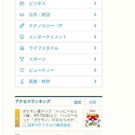
ビジネス
公共・政治
テクノロジー・IT
エンターテイメント
ライフスタイル
スポーツ
ビューティー
医療・科学
アクセスランキング
週間
月間
ポケモン夏マック「ハッピーセッ
ト編」 8月7日(金)より、ハッピーセ
ット『ポケモン』のおもちゃが期
間限定登場
日本マクドナルド株式会社