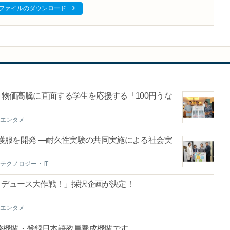
ファイルのダウンロード
物価高騰に直面する学生を応援する「100円うな
エンタメ
護服を開発 ―耐久性実験の共同実施による社会実
テクノロジー・IT
ロデュース大作戦！」採択企画が決定！
エンタメ
修機関・登録日本語教員養成機関です