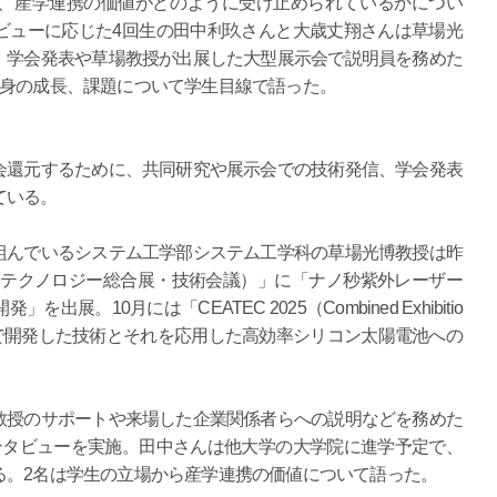
、産学連携の価値がどのように受け止められているかについ
ビューに応じた4回生の田中利玖さんと大歳丈翔さんは草場光
、学会発表や草場教授が出展した大型展示会で説明員を務めた
自身の成長、課題について学生目線で語った。
還元するために、共同研究や展示会での技術発信、学会発表
ている。
んでいるシステム工学部システム工学科の草場光博教授は昨
回 国際ナノテクノロジー総合展・技術会議）」に「ナノ秒紫外レーザー
。10月には「CEATEC 2025（Combined Exhibitio
s）」で、同研究で開発した技術とそれを応用した高効率シリコン太陽電池への
授のサポートや来場した企業関係者らへの説明などを務めた
ンタビューを実施。田中さんは他大学の大学院に進学予定で、
る。2名は学生の立場から産学連携の価値について語った。