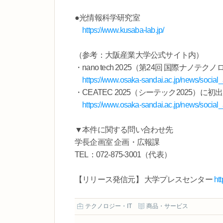
●光情報科学研究室
https://www.kusaba-lab.jp/
（参考：大阪産業大学公式サイト内）
・nano tech 2025（第24回 国際ナ
https://www.osaka-sandai.ac.jp/news/social_a
・CEATEC 2025（シーテック2025）に
https://www.osaka-sandai.ac.jp/news/social_a
▼本件に関する問い合わせ先
学長企画室 企画・広報課
TEL：072-875-3001（代表）
【リリース発信元】 大学プレスセンター
ht
テクノロジー・IT
商品・サービス