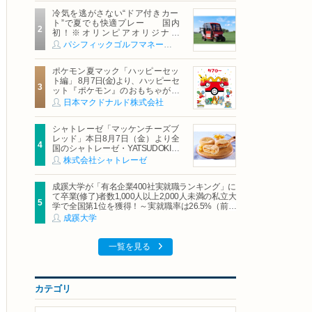
冷気を逃がさない“ドア付きカー
ト”で夏でも快適プレー 国内
初！※オリンピアオリジナル
「AirCon Cart（エアコンカー
パシフィックゴルフマネージメント株式会社
ト）」導入 | ＰＧＭ
ポケモン夏マック「ハッピーセッ
ト編」 8月7日(金)より、ハッピーセ
ット『ポケモン』のおもちゃが期
間限定登場
日本マクドナルド株式会社
シャトレーゼ「マッケンチーズブ
レッド」本日8月7日（金）より全
国のシャトレーゼ・YATSUDOKIで
発売
株式会社シャトレーゼ
成蹊大学が「有名企業400社実就職ランキング」に
て卒業(修了)者数1,000人以上2,000人未満の私立大
学で全国第1位を獲得！～実就職率は26.5%（前年
比＋4.3pt）に伸長、東京の私立大学でも10位にラ
成蹊大学
ンクイン～
一覧を見る
カテゴリ