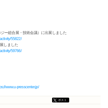
ノテクノロジー総合展・技術会議）に出展しました
ctivity/55822/
初出展しました
ctivity/59766/
tps://www.u-presscenter.jp/
ポスト