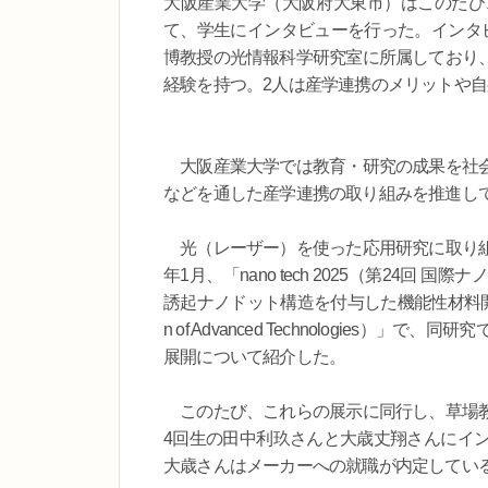
大阪産業大学（大阪府大東市）はこのたび
て、学生にインタビューを行った。インタ
博教授の光情報科学研究室に所属しており
経験を持つ。2人は産学連携のメリットや
大阪産業大学では教育・研究の成果を社会
などを通した産学連携の取り組みを推進し
光（レーザー）を使った応用研究に取り組
年1月、「nano tech 2025（第24
誘起ナノドット構造を付与した機能性材料開発」を出展
n of Advanced Technologie
展開について紹介した。
このたび、これらの展示に同行し、草場教
4回生の田中利玖さんと大歳丈翔さんにイ
大歳さんはメーカーへの就職が内定してい