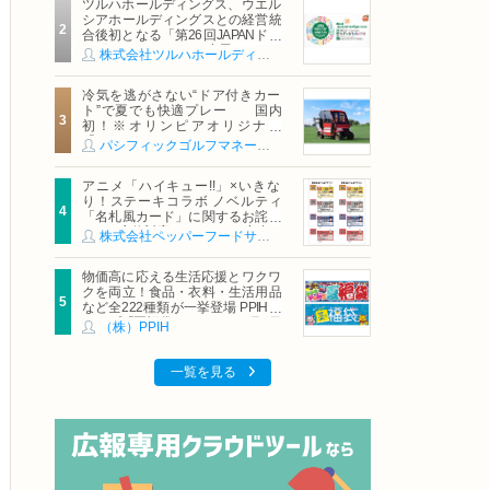
ツルハホールディングス、ウエル
シアホールディングスとの経営統
合後初となる「第26回JAPANドラ
ッグストアショー」に出展
株式会社ツルハホールディングス
冷気を逃がさない“ドア付きカー
ト”で夏でも快適プレー 国内
初！※オリンピアオリジナル
「AirCon Cart（エアコンカー
パシフィックゴルフマネージメント株式会社
ト）」導入 | ＰＧＭ
アニメ「ハイキュー!!」×いきな
り！ステーキコラボ ノベルティ
「名札風カード」に関するお詫び
および交換対応についてのご案内
株式会社ペッパーフードサービス
物価高に応える生活応援とワクワ
クを両立！食品・衣料・生活用品
など全222種類が一挙登場 PPIHグ
ループ「夏福袋」＆セール 8月6日
（株）PPIH
(木)より順次スタート
一覧を見る