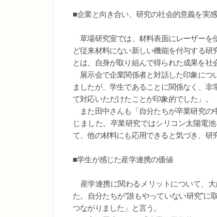
■企業と向き合い、研究の社会的意義を実感
草場研究室では、材料表面にレーザーを使
ど従来材料にない新しい機能を付与する研
とは、自身が取り組んで得られた成果を社
展示会で企業関係者と対話した印象につい
ましたが、学生であることに関係なく、非
て対応いただけたことが印象的でした」。
また田中さんも「自分たちが卒業研究の中
じました。卒業研究ではシリコン太陽電池
て、他の材料にも応用できると気づき、研
■学生が感じた産学連携の価値
産学連携に関わるメリットについて、大
た。自分たちが“誰もやっていない研究”に
つながりました」と言う。