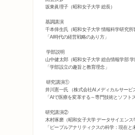
坂東眞理子（昭和女子大学 総長）
基調講演
千本倖生氏（昭和女子大学 情報科学研究所
「AI時代の経営戦略のあり方」
学部説明
山中健太郎（昭和女子大学 総合情報学部 
「学部設立の趣旨と教育理念」
研究講演①
井川憲一氏 （株式会社AIメディカルサービス Chief H
「AIで医療を変革する～専門技術とソフト
研究講演②
木村琢磨（昭和女子大学 データサイエンス
「ピープルアナリティクスの科学：現在と