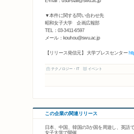
E-mail：dsdi-staff@swu.ac.jp
▼本件に関する問い合わせ先
昭和女子大学 企画広報部
TEL：03-3411-6597
メール：kouhou@swu.ac.jp
【リリース発信元】 大学プレスセンター
ht
テクノロジー・IT
イベント
この企業の関連リリース
日本、中国、韓国の3か国を周遊し、英語
女子大学で開催