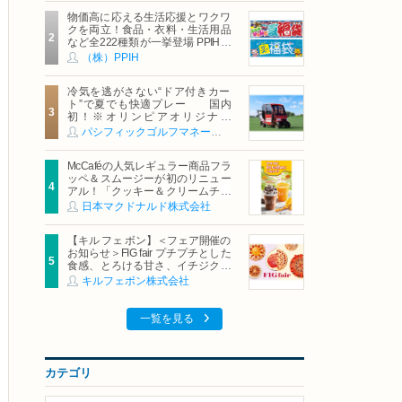
物価高に応える生活応援とワクワ
クを両立！食品・衣料・生活用品
など全222種類が一挙登場 PPIHグ
ループ「夏福袋」＆セール 8月6日
（株）PPIH
(木)より順次スタート
冷気を逃がさない“ドア付きカー
ト”で夏でも快適プレー 国内
初！※オリンピアオリジナル
「AirCon Cart（エアコンカー
パシフィックゴルフマネージメント株式会社
ト）」導入 | ＰＧＭ
McCaféの人気レギュラー商品フラ
ッペ＆スムージーが初のリニュー
アル！「クッキー＆クリームチョ
コフラッペ」「マンゴースムージ
日本マクドナルド株式会社
ー」8月5日（水）から販売開始
【キル フェ ボン】＜フェア開催の
お知らせ＞FIG fair プチプチとした
食感、とろける甘さ、イチジクの
魅力をたっぷりと。新作を含め、
キルフェボン株式会社
イチジク尽くしの全4種が登場8月
20日（木）スタート
一覧を見る
カテゴリ