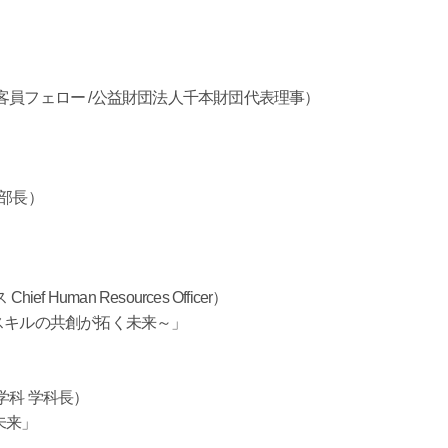
客員フェロー /公益財団法人千本財団代表理事）
学部長）
uman Resources Officer）
スキルの共創が拓く未来～」
学科 学科長）
未来」