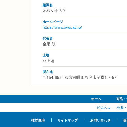
組織名
昭和女子大学
ホームページ
https://www.swu.ac.jp/
代表者
金尾 朗
上場
非上場
所在地
〒154-8533 東京都世田谷区太子堂1-7-57
ホーム
商品・
ビジネス
公共・
推奨環境
サイトマップ
お問い合わせ
個