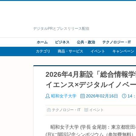
デジタルPRとプレスリリース配信
ホーム
ビジネス
公共・政治
テクノロジー・IT
カテゴリ
商品・サービス
イベント
キャンペーン
2026年4月新設「総合情
イエンス×デジタルイノベー
昭和女子大学
2026年02月16日
14：
テクノロジー・IT
イベント
昭和女子大学 (学長 金尾朗：東京都世田谷
(月)に開設記念シンポジウム（参加費無料