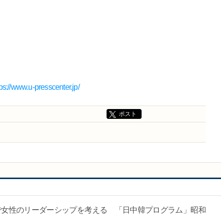
tps://www.u-presscenter.jp/
ポスト
で女性のリーダーシップを考える 「日中韓プログラム」昭和