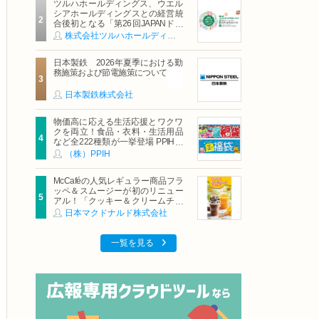
ツルハホールディングス、ウエル
シアホールディングスとの経営統
合後初となる「第26回JAPANドラ
ッグストアショー」に出展
株式会社ツルハホールディングス
日本製鉄 2026年夏季における勤
務施策および節電施策について
日本製鉄株式会社
物価高に応える生活応援とワクワ
クを両立！食品・衣料・生活用品
など全222種類が一挙登場 PPIHグ
ループ「夏福袋」＆セール 8月6日
（株）PPIH
(木)より順次スタート
McCaféの人気レギュラー商品フラ
ッペ＆スムージーが初のリニュー
アル！「クッキー＆クリームチョ
コフラッペ」「マンゴースムージ
日本マクドナルド株式会社
ー」8月5日（水）から販売開始
一覧を見る