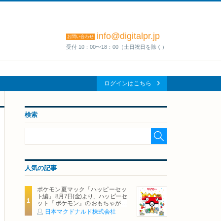
info@digitalpr.jp
お問い合わせ
受付 10：00〜18：00（土日祝日を除く）
ログインはこちら
検索
人気の記事
ポケモン夏マック「ハッピーセッ
ト編」 8月7日(金)より、ハッピーセ
ット『ポケモン』のおもちゃが期
間限定登場
日本マクドナルド株式会社