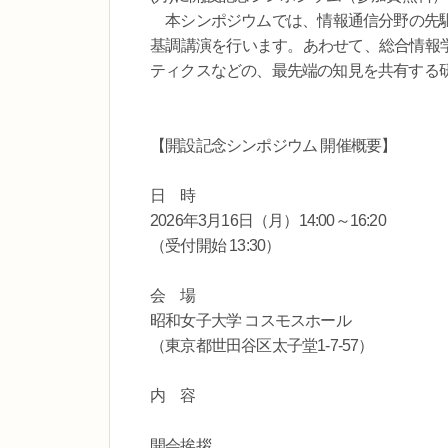
本シンポジウムでは、情報通信分野の先駆
基調講演を行います。あわせて、総合情報学
ティクスなどの、最先端の知見を共有する
【開設記念シンポジウム 開催概要】
日 時
2026年3月16日（月）14:00～16:20
（受付開始 13:30）
会 場
昭和女子大学 コスモスホール
（東京都世田谷区太子堂1-7-57）
内 容
開会挨拶