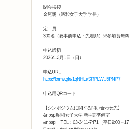
閉会挨拶
金尾朗（昭和女子大学 学長）
定 員
300名（要事前申込・先着順）※参加費無
申込締切
2026年3月1日（日）
申込URL
https://forms.gle/1qNHLaSRPLWU5PNP7
申込用QRコード
【シンポジウムに関する問い合わせ先】
&nbsp;昭和女子大学 新学部準備室
&nbsp; TEL：03-3411-7471（平日9:00～17