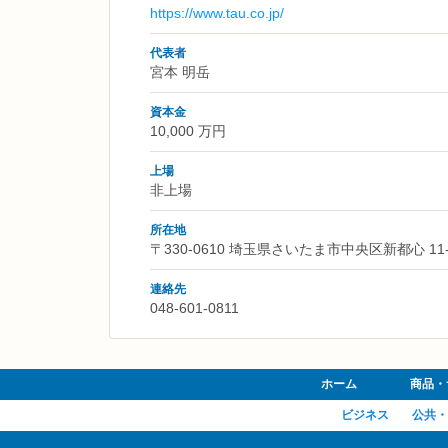
https://www.tau.co.jp/
代表者
宮本 明岳
資本金
10,000 万円
上場
非上場
所在地
〒330-0610 埼玉県さいたま市中央区新都心 11-
連絡先
048-601-0811
ホーム
商品・
ビジネス
公共・