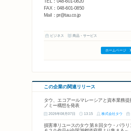
TEL：048-601-0820
FAX：048-601-0850
Mail：pr@tau.co.jp
ビジネス
商品・サービス
ホームページ
この企業の関連リリース
タウ、エコアールマレーシアと資本業務提
ノミー構想を発表
2026年08月07日
13:15
株式会社タウ
損害車リユースのタウ 第８回タウ・パラリ
６２０作品が全国38都道府県より集まる～