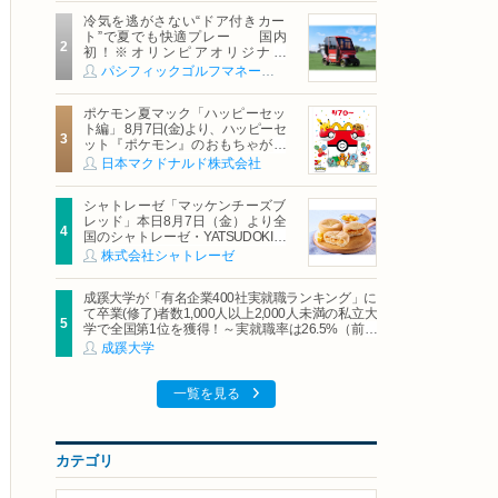
冷気を逃がさない“ドア付きカー
ト”で夏でも快適プレー 国内
初！※オリンピアオリジナル
「AirCon Cart（エアコンカー
パシフィックゴルフマネージメント株式会社
ト）」導入 | ＰＧＭ
ポケモン夏マック「ハッピーセッ
ト編」 8月7日(金)より、ハッピーセ
ット『ポケモン』のおもちゃが期
間限定登場
日本マクドナルド株式会社
シャトレーゼ「マッケンチーズブ
レッド」本日8月7日（金）より全
国のシャトレーゼ・YATSUDOKIで
発売
株式会社シャトレーゼ
成蹊大学が「有名企業400社実就職ランキング」に
て卒業(修了)者数1,000人以上2,000人未満の私立大
学で全国第1位を獲得！～実就職率は26.5%（前年
比＋4.3pt）に伸長、東京の私立大学でも10位にラ
成蹊大学
ンクイン～
一覧を見る
カテゴリ