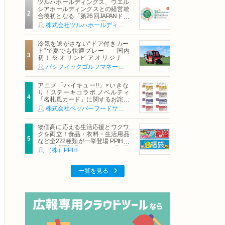
ツルハホールディングス、ウエル
シアホールディングスとの経営統
合後初となる「第26回JAPANドラ
ッグストアショー」に出展
株式会社ツルハホールディングス
冷気を逃がさない“ドア付きカー
ト”で夏でも快適プレー 国内
初！※オリンピアオリジナル
「AirCon Cart（エアコンカー
パシフィックゴルフマネージメント株式会社
ト）」導入 | ＰＧＭ
アニメ「ハイキュー!!」×いきな
り！ステーキコラボ ノベルティ
「名札風カード」に関するお詫び
および交換対応についてのご案内
株式会社ペッパーフードサービス
物価高に応える生活応援とワクワ
クを両立！食品・衣料・生活用品
など全222種類が一挙登場 PPIHグ
ループ「夏福袋」＆セール 8月6日
（株）PPIH
(木)より順次スタート
一覧を見る