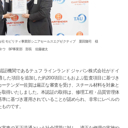
式会社 モビリティ事業部シニアセールスエグゼクティブ 栗田隆司 様
タウ BP事業部 部長 佐藤健太
証機関であるテュフ ラインランド ジャパン株式会社がドイ
した項目を追加した約200項目にもおよぶ監査項目に基づき
カーテンダー佐賀は厳正な審査を受け、スチール材料を対象と
を取得いたしました。本認証の取得は、修理工程・品質管理体
基準に基づき運用されていることが認められ、非常にレベルの
たものです。
害車の不正流通という社会課題に対し、適正な修理の実施や