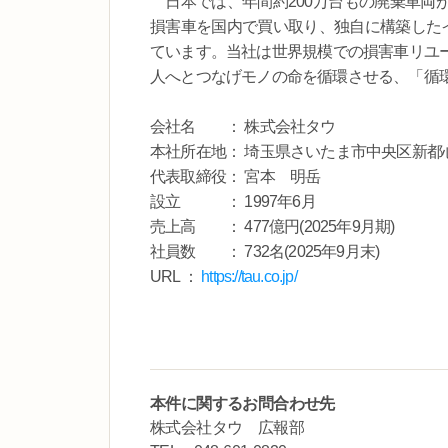
日本では、年間約200万台もの廃棄車両
損害車を国内で買い取り、独自に構築したイ
ています。当社は世界規模での損害車リユ
人へとつなげモノの命を循環させる、「循
会社名 ： 株式会社タウ
本社所在地： 埼玉県さいたま市中央区新都心1
代表取締役： 宮本 明岳
設立 ： 1997年6月
売上高 ： 477億円(2025年9月期)
社員数 ： 732名(2025年9月末)
URL ：
https://tau.co.jp/
本件に関するお問合わせ先
株式会社タウ 広報部