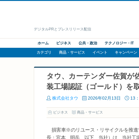
デジタルPRとプレスリリース配信
ホーム
ビジネス
公共・政治
テクノロジー・IT
カテゴリ
商品・サービス
イベント
キャンペーン
タウ、カーテンダー佐賀が
装工場認証（ゴールド）を
株式会社タウ
2026年02月13日
13：
ビジネス
商品・サービス
損害車※のリユース・リサイクルを推進
長：宮本 明岳 以下、当社）は、当社工