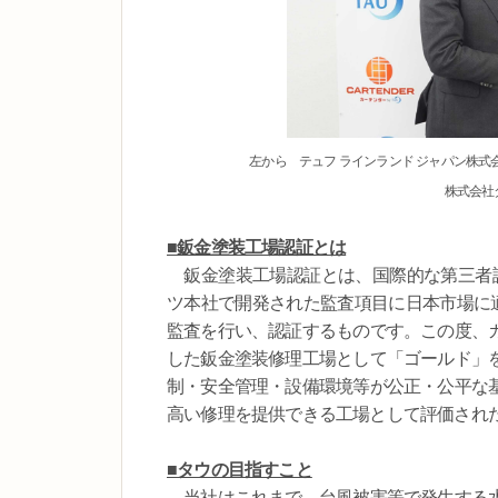
左から テュフ ラインランド ジャパン株
株式会社
■鈑金塗装工場認証とは
鈑金塗装工場認証とは、国際的な第三者認
ツ本社で開発された監査項目に日本市場に適
監査を行い、認証するものです。この度、
した鈑金塗装修理工場として「ゴールド」
制・安全管理・設備環境等が公正・公平な
高い修理を提供できる工場として評価され
■タウの目指すこと
当社はこれまで、台風被害等で発生する水