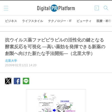
メニ
ログ
検索
ュー
イン
ビジネス
ライフスタイル
テクノロジー・IT
ビューティ
医療・科学
抗ウイルス薬ファビピラビルの活性化の鍵となる
酵素反応を可視化 ―高い薬効を発揮できる新薬の
創製へ向けた新たな手法開拓―（北里大学）
北里大学
2026年02月12日 14:20