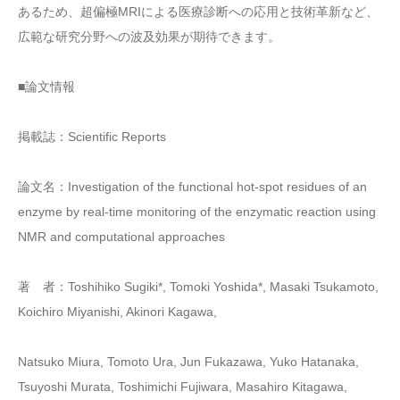
あるため、超偏極MRIによる医療診断への応用と技術革新など、
広範な研究分野への波及効果が期待できます。
■論文情報
掲載誌：Scientific Reports
論文名：Investigation of the functional hot-spot residues of an
enzyme by real-time monitoring of the enzymatic reaction using
NMR and computational approaches
著 者：Toshihiko Sugiki*, Tomoki Yoshida*, Masaki Tsukamoto,
Koichiro Miyanishi, Akinori Kagawa,
Natsuko Miura, Tomoto Ura, Jun Fukazawa, Yuko Hatanaka,
Tsuyoshi Murata, Toshimichi Fujiwara, Masahiro Kitagawa,