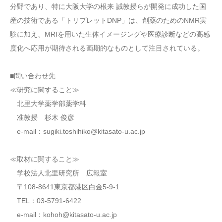
分野であり、特に大阪大学の根来 誠教授らが開発に成功した国
産の技術である「トリプレットDNP」は、創薬のためのNMR実
験に加え、MRIを用いた生体イメージングや医療診断などの高感
度化へ応用が期待される画期的なものとして注目されている。
■問い合わせ先
≪研究に関すること≫
北里大学薬学部薬学科
准教授 杉木 俊彦
e-mail：sugiki.toshihiko@kitasato-u.ac.jp
≪取材に関すること≫
学校法人北里研究所 広報室
〒108-8641東京都港区白金5-9-1
TEL：03-5791-6422
e-mail：kohoh@kitasato-u.ac.jp