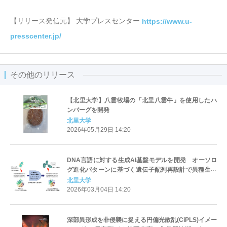
【リリース発信元】 大学プレスセンター
https://www.u-
presscenter.jp/
その他のリリース
【北里大学】八雲牧場の「北里八雲牛」を使用したハ
ンバーグを開発
北里大学
2026年05月29日 14:20
DNA言語に対する生成AI基盤モデルを開発 オーソロ
グ進化パターンに基づく遺伝子配列再設計で異種生物
での高発現を可能に ～バクテリアのプラスチック分解
北里大学
能力を最大約10倍向上～（北里大学）
2026年03月04日 14:20
深部異形成を非侵襲に捉える円偏光散乱(CiPLS)イメー