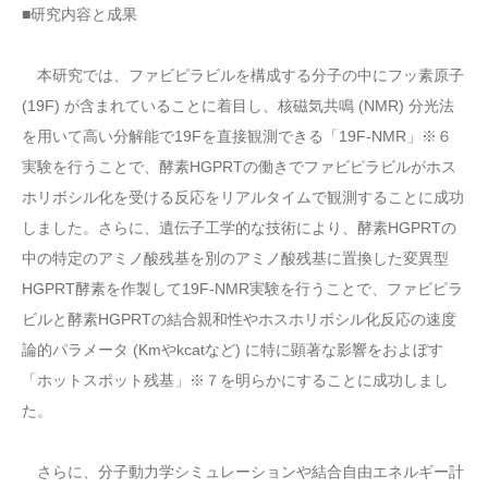
■研究内容と成果
本研究では、ファビピラビルを構成する分子の中にフッ素原子
(19F) が含まれていることに着目し、核磁気共鳴 (NMR) 分光法
を用いて高い分解能で19Fを直接観測できる「19F-NMR」※６
実験を行うことで、酵素HGPRTの働きでファビピラビルがホス
ホリボシル化を受ける反応をリアルタイムで観測することに成功
しました。さらに、遺伝子工学的な技術により、酵素HGPRTの
中の特定のアミノ酸残基を別のアミノ酸残基に置換した変異型
HGPRT酵素を作製して19F-NMR実験を行うことで、ファビピラ
ビルと酵素HGPRTの結合親和性やホスホリボシル化反応の速度
論的パラメータ (Kmやkcatなど) に特に顕著な影響をおよぼす
「ホットスポット残基」※７を明らかにすることに成功しまし
た。
さらに、分子動力学シミュレーションや結合自由エネルギー計