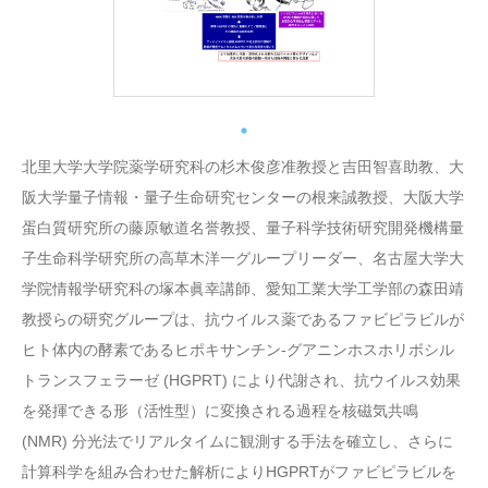
北里大学大学院薬学研究科の杉木俊彦准教授と吉田智喜助教、大
阪大学量子情報・量子生命研究センターの根来誠教授、大阪大学
蛋白質研究所の藤原敏道名誉教授、量子科学技術研究開発機構量
子生命科学研究所の高草木洋一グループリーダー、名古屋大学大
学院情報学研究科の塚本眞幸講師、愛知工業大学工学部の森田靖
教授らの研究グループは、抗ウイルス薬であるファビピラビルが
ヒト体内の酵素であるヒポキサンチン-グアニンホスホリボシル
トランスフェラーゼ (HGPRT) により代謝され、抗ウイルス効果
を発揮できる形（活性型）に変換される過程を核磁気共鳴
(NMR) 分光法でリアルタイムに観測する手法を確立し、さらに
計算科学を組み合わせた解析によりHGPRTがファビピラビルを