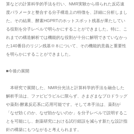
算などの計算科学的手法を行い、NMR実験から得られた反応速
度パラメータと整合する分子構造上の特徴を、詳細に分析しまし
た。その結果、酵素HGPRTのホットスポット残基が果たしてい
る役割を分子レベルで明らかにすることができました。特に、こ
れまでの構造解析では機能的な役割が十分に解明できていなかっ
た140番目のリジン残基※８について、その機能的意義と重要性
を明らかにすることができました。
■今後の展開
本研究で展開した、NMR分光法と計算科学的手法を融合した
解析手法は、ファビピラビルに限らず、さまざまなプロドラッグ
や薬剤-酵素反応系に応用可能です。そして本手法は、薬剤が
「なぜ効くのか、なぜ効かないのか」を分子レベルで説明するこ
とを可能にし、創薬研究における試行錯誤を減らす新たな設計指
針の構築にもつながると考えられます。