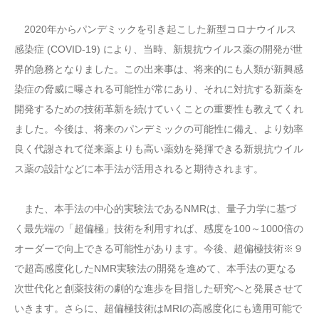
2020年からパンデミックを引き起こした新型コロナウイルス
感染症 (COVID-19) により、当時、新規抗ウイルス薬の開発が世
界的急務となりました。この出来事は、将来的にも人類が新興感
染症の脅威に曝される可能性が常にあり、それに対抗する新薬を
開発するための技術革新を続けていくことの重要性も教えてくれ
ました。今後は、将来のパンデミックの可能性に備え、より効率
良く代謝されて従来薬よりも高い薬効を発揮できる新規抗ウイル
ス薬の設計などに本手法が活用されると期待されます。
また、本手法の中心的実験法であるNMRは、量子力学に基づ
く最先端の「超偏極」技術を利用すれば、感度を100～1000倍の
オーダーで向上できる可能性があります。今後、超偏極技術※９
で超高感度化したNMR実験法の開発を進めて、本手法の更なる
次世代化と創薬技術の劇的な進歩を目指した研究へと発展させて
いきます。さらに、超偏極技術はMRIの高感度化にも適用可能で