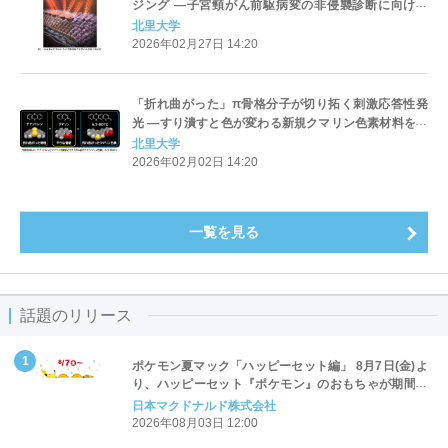
ジング ―子宮頸がん前駆病変の非侵襲診断に向けて
―（北里大学）
北里大学
2026年02月27日 14:20
「折れ曲がった」π骨格分子が切り拓く刺激応答性発
光 ―すり潰すと色が変わる新規クマリン色素材料を開
発―（北里大学）
北里大学
2026年02月02日 14:20
一覧を見る
話題のリリース
ポケモン夏マック「ハッピーセット編」 8月7日(金)よ
り、ハッピーセット『ポケモン』のおもちゃが期間限
定登場
日本マクドナルド株式会社
2026年08月03日 12:00