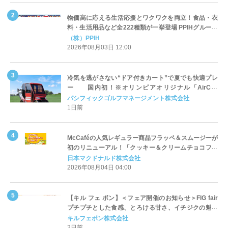
物価高に応える生活応援とワクワクを両立！食品・衣
料・生活用品など全222種類が一挙登場 PPIHグループ
「夏福袋」＆セール 8月6日(木)より順次スタート
（株）PPIH
2026年08月03日 12:00
冷気を逃がさない“ドア付きカート”で夏でも快適プレ
ー 国内初！※オリンピアオリジナル「AirCon
Cart（エアコンカート）」導入 | ＰＧＭ
パシフィックゴルフマネージメント株式会社
1日前
McCaféの人気レギュラー商品フラッペ＆スムージーが
初のリニューアル！「クッキー＆クリームチョコフラ
ッペ」「マンゴースムージー」8月5日（水）から販売
日本マクドナルド株式会社
開始
2026年08月04日 04:00
【キル フェ ボン】＜フェア開催のお知らせ＞FIG fair
プチプチとした食感、とろける甘さ、イチジクの魅力
をたっぷりと。新作を含め、イチジク尽くしの全4種が
キルフェボン株式会社
登場8月20日（木）スタート
2日前