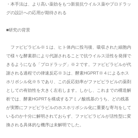
・本手法は、より高い薬効をもつ新規抗ウイルス薬やプロドラッ
グの設計への応用が期待される
■研究の背景
ファビピラビル※１は、ヒト体内に投与後、吸収された細胞内
で様々な酵素群により代謝されることで抗ウイルス活性を発揮で
きるようになる「プロドラッグ」※２です。ファビピラビルが代
謝される過程での律速反応※３は、酵素HGPRT※４によるホス
ホリボシル化※５であり、この反応効率がファビピラビルの薬剤
としての有効性を大きく左右します。しかし、これまでの構造解
析では、酵素HGPRTを構成するアミノ酸残基のうち、どの残基
が実際にファビピラビルのホスホリボシル化に重要な寄与をして
いるのか十分に解明されておらず、ファビピラビルが活性型に変
換される具体的な機序は未解明でした。