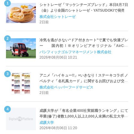
シャトレーゼ「マッケンチーズブレッド」本日8月7日
（金）より全国のシャトレーゼ・YATSUDOKIで発売
株式会社シャトレーゼ
2日前
冷気を逃がさない“ドア付きカート”で夏でも快適プレ
ー 国内初！※オリンピアオリジナル「AirCon
Cart（エアコンカート）」導入 | ＰＧＭ
パシフィックゴルフマネージメント株式会社
2026年08月06日 10:21
アニメ「ハイキュー!!」×いきなり！ステーキコラボ ノ
ベルティ「名札風カード」に関するお詫びおよび交換
対応についてのご案内
株式会社ペッパーフードサービス
2日前
成蹊大学が「有名企業400社実就職ランキング」にて
卒業(修了)者数1,000人以上2,000人未満の私立大学で
全国第1位を獲得！～実就職率は26.5%（前年比＋
成蹊大学
4.3pt）に伸長、東京の私立大学でも10位にランクイン
2026年08月06日 11:20
～