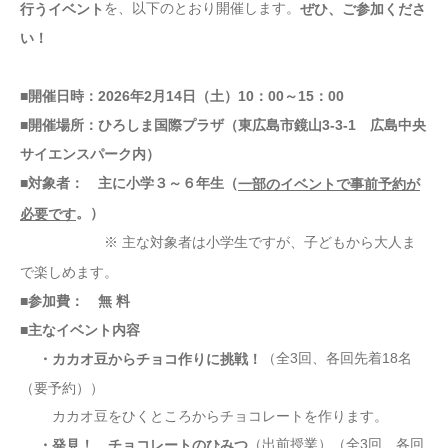
を、以下のとおり開催します。
行うイベント
ぜひ、ご参加くださ
い！
■開催日時：2026年2月14日（土）10：00～15：00
■開催場所：ひろしま国際プラザ（東広島市鏡山3-3-1 広島中央
サイエンスパーク内）
■対象者： 主に小学３～６年生（
一部のイベントで事前予約が
。）
必要です
※ 主な対象者は小学生ですが、子どもから大人ま
で楽しめます。
■参加費： 無 料
■主なイベント内容
（全3回、各回先着18名
・カカオ豆からチョコ作りに挑戦！
（要予約））
カカオ豆をひくところからチョコレートを作ります。
（出前授業）（全3回、各回
・発見！ チョコレートのひみつ