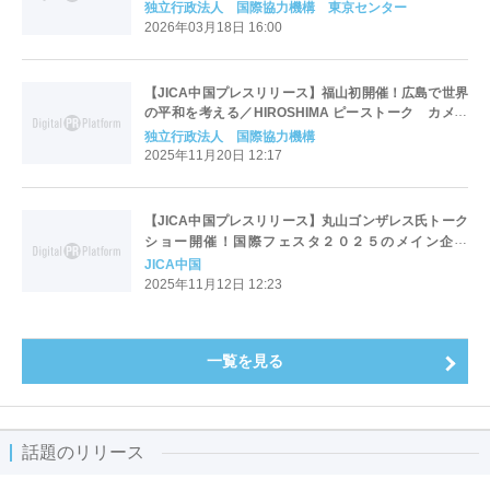
独立行政法人 国際協力機構 東京センター
2026年03月18日 16:00
【JICA中国プレスリリース】福山初開催！広島で世界
の平和を考える／HIROSHIMA ピーストーク カメル
ーン出⾝のJICA 留学⽣と市⺠との対話
独立行政法人 国際協力機構
2025年11月20日 12:17
【JICA中国プレスリリース】丸山ゴンザレス氏トーク
ショー開催！国際フェスタ２０２５のメイン企画
（於：広島国際会議場）
JICA中国
2025年11月12日 12:23
一覧を見る
話題のリリース