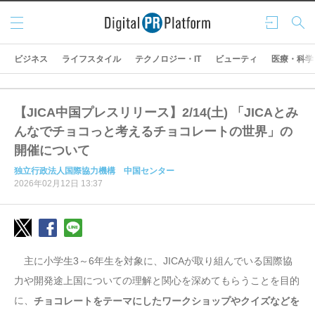
メニ
ログ
検索
ュー
イン
ビジネス
ライフスタイル
テクノロジー・IT
ビューティ
医療・科学
【JICA中国プレスリリース】2/14(土) 「JICAとみ
んなでチョコっと考えるチョコレートの世界」の
開催について
独立行政法人国際協力機構 中国センター
2026年02月12日 13:37
主に小学生3～6年生を対象に、JICAが取り組んでいる国際協
力や開発途上国についての理解と関心を深めてもらうことを目的
に、
チョコレートをテーマにしたワークショップやクイズなどを