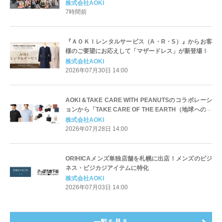
発部長」に就任！未来のスーツを企画・発表
株式会社AOKI
7時間前
『ＡＯＫＩレンタルサービス（A・R・S）』からお客
様のご要望にお応えして「マザードレス」が新登場！
株式会社AOKI
2026年07月30日 14:00
AOKI＆TAKE CARE WITH PEANUTSのコラボレーシ
ョンから「TAKE CARE OF THE EARTH（地球への思
いやり）」に共感したサステナブル素材を使用したア
株式会社AOKI
イテムが新登場！
2026年07月28日 14:00
ORIHICAメンズ単独店舗を札幌に出店！メンズのビジ
ネス・ビジカジアイテムに特化
株式会社AOKI
2026年07月03日 14:00
一覧を見る