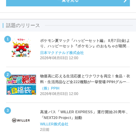
話題のリリース
ポケモン夏マック「ハッピーセット編」 8月7日(金)よ
り、ハッピーセット『ポケモン』のおもちゃが期間限
定登場
日本マクドナルド株式会社
2026年08月03日 12:00
物価高に応える生活応援とワクワクを両立！食品・衣
料・生活用品など全222種類が一挙登場 PPIHグループ
「夏福袋」＆セール 8月6日(木)より順次スタート
（株）PPIH
2026年08月03日 12:00
高速バス「WILLER EXPRESS」運行開始20周年、
「NEXT20 Project」始動
WILLER株式会社
2日前