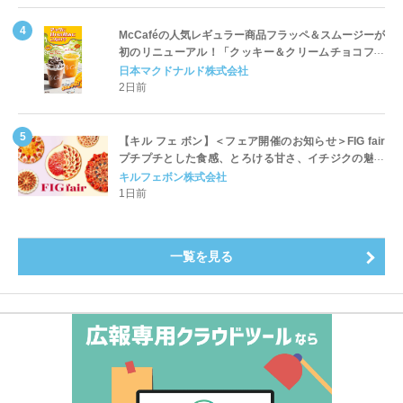
McCaféの人気レギュラー商品フラッペ＆スムージーが
初のリニューアル！「クッキー＆クリームチョコフラ
ッペ」「マンゴースムージー」8月5日（水）から販売
日本マクドナルド株式会社
開始
2日前
【キル フェ ボン】＜フェア開催のお知らせ＞FIG fair
プチプチとした食感、とろける甘さ、イチジクの魅力
をたっぷりと。新作を含め、イチジク尽くしの全4種が
キルフェボン株式会社
登場8月20日（木）スタート
1日前
一覧を見る