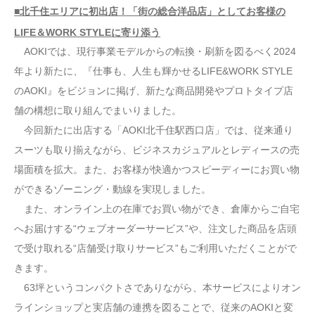
■北千住エリアに初出店！「街の総合洋品店」としてお客様の
LIFE＆WORK STYLEに寄り添う
AOKIでは、現行事業モデルからの転換・刷新を図るべく2024
年より新たに、『仕事も、人生も輝かせるLIFE&WORK STYLE
のAOKI』をビジョンに掲げ、新たな商品開発やプロトタイプ店
舗の構想に取り組んでまいりました。
今回新たに出店する「AOKI北千住駅西口店」では、従来通り
スーツも取り揃えながら、ビジネスカジュアルとレディースの売
場面積を拡大。また、お客様が快適かつスピーディーにお買い物
ができるゾーニング・動線を実現しました。
また、オンライン上の在庫でお買い物ができ、倉庫からご自宅
へお届けする“ウェブオーダーサービス”や、注文した商品を店頭
で受け取れる“店舗受け取りサービス”もご利用いただくことがで
きます。
63坪というコンパクトさでありながら、本サービスによりオン
ラインショップと実店舗の連携を図ることで、従来のAOKIと変