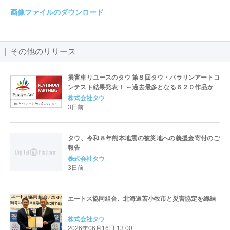
画像ファイルのダウンロード
その他のリリース
損害車リユースのタウ 第８回タウ・パラリンアートコ
ンテスト結果発表！ ～過去最多となる６２０作品が全
国38都道府県より集まる～
株式会社タウ
3日前
タウ、令和８年熊本地震の被災地への義援金寄付のご
報告
株式会社タウ
3日前
エートス協同組合、北海道苫小牧市と災害協定を締結
株式会社タウ
2026年06月16日 13:00