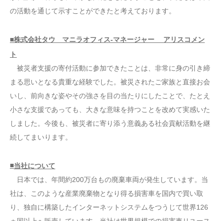
の活動を通じて示すことができたと考えております。
■株式会社タウ マニラオフィス-マネージャー アリスコメン
ト
被災者支援の寄付活動に参加できたことは、非常に身の引き締
まる思いとなる貴重な経験でした。被災されたご家族と直接お会
いし、前向きな姿やその強さを目の当たりにしたことで、たとえ
小さな支援であっても、大きな意味を持つことを改めて実感いた
しました。今後も、被災者に寄り添う意義ある社会貢献活動を継
続してまいります。
■
当社について
日本では、年間約200万台もの廃棄車両が発生しています。当
社は、このような産業廃棄物となり得る損害車を国内で買い取
り、独自に構築したインターネットシステムをつうじて世界126
ヵ国以上へ販売しています。当社は世界規模での損害車リユース