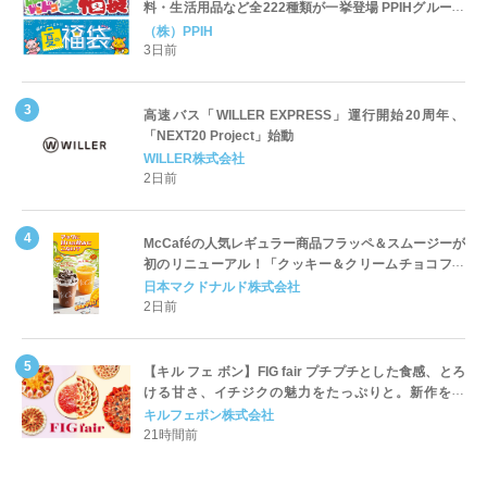
料・生活用品など全222種類が一挙登場 PPIHグループ
「夏福袋」＆セール 8月6日(木)より順次スタート
（株）PPIH
3日前
高速バス「WILLER EXPRESS」運行開始20周年、
「NEXT20 Project」始動
WILLER株式会社
2日前
McCaféの人気レギュラー商品フラッペ＆スムージーが
初のリニューアル！「クッキー＆クリームチョコフラ
ッペ」「マンゴースムージー」8月5日（水）から販売
日本マクドナルド株式会社
開始
2日前
【キル フェ ボン】FIG fair プチプチとした食感、とろ
ける甘さ、イチジクの魅力をたっぷりと。新作を含
め、イチジク尽くしの全4種が登場8月20日（木）スタ
キルフェボン株式会社
ート
21時間前