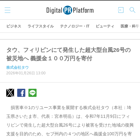
メニ
ログ
検索
ュー
イン
ビジネス
ライフスタイル
テクノロジー・IT
ビューティ
医療・科学
タウ、フィリピンにて発生した超大型台風26号の
被災地へ 義援金１００万円を寄付
株式会社タウ
2026年01月26日 13:00
損害車※1のリユース事業を展開する株式会社タウ（本社：埼
玉県さいたま市、代表：宮本明岳）は、令和7年11月9日にフィ
リピンで発生した超大型台風26号により被害を受けた地域の復興
支援を目的のため、セブ州内の４つの地区へ義援金100万円を寄