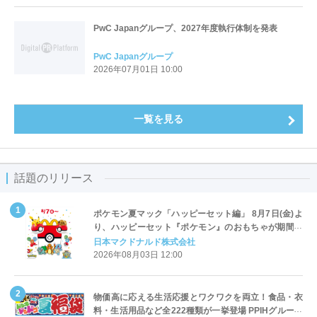
PwC Japanグループ、2027年度執行体制を発表
PwC Japanグループ
2026年07月01日 10:00
一覧を見る
話題のリリース
ポケモン夏マック「ハッピーセット編」 8月7日(金)よ
り、ハッピーセット『ポケモン』のおもちゃが期間限
定登場
日本マクドナルド株式会社
2026年08月03日 12:00
物価高に応える生活応援とワクワクを両立！食品・衣
料・生活用品など全222種類が一挙登場 PPIHグループ