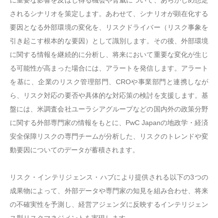
に重要な影響を及ぼし得る機会や脅威について、あらかじめ想定
されるシナリオを策定します。あわせて、シナリオが顕在化する
要因となる外部環境の変化を、リスクドライバー（リスク事象を
引き起こす根本的な要因）として識別します。その後、外部環境
に関する情報を継続的に分析し、将来において重要な変化が生じ
る可能性が高まった場合には、アラートを発信します。アラート
を基に、企業のリスク管理部門、CROや事業部門と連携しなが
ら、リスク対応の要否や具体的な対応策の検討を支援します。基
盤には、米調査会社ユーラシアグループなどの国内外の政策分野
に関する外部専門家の情報をもとに、PwC Japanの地政学・経済
安全保障リスクの専門チームが分析した、リスクのトレンドや変
動要因についてのデータが蓄積されます。
リスク・インテリジェンス・ハブにより提供される以下の3つの
成果物によって、外部データや専門家の知見を組み合わせ、将来
の不確実性を予測し、経営アジェンダに反映するインテリジェン