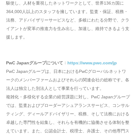
駆使し、人材を重視したネットワークとして、世界136カ国に
364,000人以上のスタッフを擁しています。監査・保証、税務・
法務、アドバイザリーサービスなど、多岐にわたる分野で、クラ
イアントが変革の推進力を生み出し、加速し、維持できるよう支
援します。
：
PwC Japanグループについて
https://www.pwc.com/jp
PwC Japanグループは、日本におけるPwCグローバルネットワ
ークのメンバーファームおよびそれらの関連会社の総称です。各
法人は独立した別法人として事業を行っています。
複雑化・多様化する企業の経営課題に対し、PwC Japanグループ
では、監査およびブローダーアシュアランスサービス、コンサル
ティング、ディールアドバイザリー、税務、そして法務における
卓越した専門性を結集し、それらを有機的に協働させる体制を整
えています。また、公認会計士、税理士、弁護士、その他専門ス