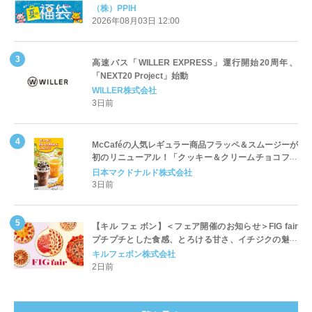
「夏福袋」＆セール 8月6日(木)より順次スタート
（株）PPIH
2026年08月03日 12:00
高速バス「WILLER EXPRESS」運行開始20周年、
「NEXT20 Project」始動
WILLER株式会社
3日前
McCaféの人気レギュラー商品フラッペ＆スムージーが
初のリニューアル！「クッキー＆クリームチョコフラ
ッペ」「マンゴースムージー」8月5日（水）から販売
日本マクドナルド株式会社
開始
3日前
【キル フェ ボン】＜フェア開催のお知らせ＞FIG fair
プチプチとした食感、とろける甘さ、イチジクの魅力
をたっぷりと。新作を含め、イチジク尽くしの全4種が
キルフェボン株式会社
登場8月20日（木）スタート
2日前