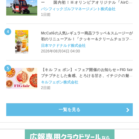
ー 国内初！※オリンピアオリジナル「AirCon
Cart（エアコンカート）」導入 | ＰＧＭ
パシフィックゴルフマネージメント株式会社
1日前
McCaféの人気レギュラー商品フラッペ＆スムージーが
初のリニューアル！「クッキー＆クリームチョコフラ
ッペ」「マンゴースムージー」8月5日（水）から販売
日本マクドナルド株式会社
開始
2026年08月04日 04:00
【キル フェ ボン】＜フェア開催のお知らせ＞FIG fair
プチプチとした食感、とろける甘さ、イチジクの魅力
をたっぷりと。新作を含め、イチジク尽くしの全4種が
キルフェボン株式会社
登場8月20日（木）スタート
2日前
一覧を見る