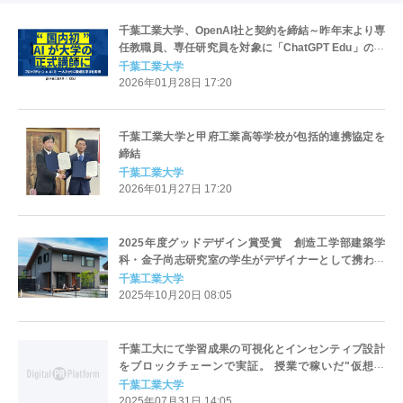
千葉工業大学、OpenAI社と契約を締結～昨年末より専
任教職員、専任研究員を対象に「ChatGPT Edu」の提
供を開始～
千葉工業大学
2026年01月28日 17:20
千葉工業大学と甲府工業高等学校が包括的連携協定を
締結
千葉工業大学
2026年01月27日 17:20
2025年度グッドデザイン賞受賞 創造工学部建築学
科・金子尚志研究室の学生がデザイナーとして携わっ
た住宅が受賞！
千葉工業大学
2025年10月20日 08:05
千葉工大にて学習成果の可視化とインセンティブ設計
をブロックチェーンで実証。 授業で稼いだ"仮想通
貨"をキャンパス内でも利用可能に！ マイナンバーカ
千葉工業大学
ード活用の新教育実験を実施。
2025年07月31日 14:05