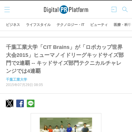
メニ
ログ
検索
ュー
イン
ビジネス
ライフスタイル
テクノロジー・IT
ビューティ
医療・科学
千葉工業大学「CIT Brains」が「ロボカップ世界
大会2015」ヒューマノイドリーグキッドサイズ部
門で2連覇 -- キッドサイズ部門テクニカルチャレ
ンジでは4連覇
千葉工業大学
2015年07月29日 08:05