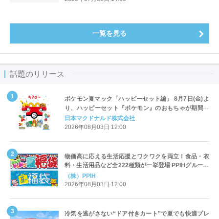
一覧を見る
話題のリリース
ポケモン夏マック「ハッピーセット編」 8月7日(金)よ
り、ハッピーセット『ポケモン』のおもちゃが期間限
定登場
日本マクドナルド株式会社
2026年08月03日 12:00
物価高に応える生活応援とワクワクを両立！食品・衣
料・生活用品など全222種類が一挙登場 PPIHグループ
「夏福袋」＆セール 8月6日(木)より順次スタート
（株）PPIH
2026年08月03日 12:00
冷気を逃がさない“ドア付きカート”で夏でも快適プレ