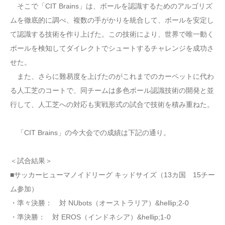
そこで「CIT Brains」は、ボールを認識するためのアルゴリズ
ムを徹底的に調べ、複数の手がかりを統合して、ボールを安定し
て認識する技術を作り上げた。この技術により、世界で唯一動く
ボールを検知してダイレクトでシュートするチャレンジを成功さ
せた。
また、さらに難易度を上げたのがこれまでのカーペットに代わ
る人工芝のコートで、同チームは多色ボール認識技術の開発と並
行して、人工芝への対応も実戦形式の試合で技術を積み重ねた。
「CIT Brains」の今大会での成績は下記の通り。
＜試合結果＞
■サッカーヒューマノイドリーグ キッドサイズ（13カ国 15チー
ム参加）
・準々決勝： 対 NUbots（オーストラリア）&hellip;2-0
・準決勝： 対 EROS（インドネシア）&hellip;1-0