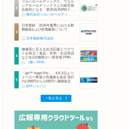
ツルハホールディングス、ウエル
シアホールディングスとの経営統
合後初となる「第26回JAPANドラ
ッグストアショー」に出展
株式会社ツルハホールディングス
日本製鉄 2026年夏季における勤
務施策および節電施策について
日本製鉄株式会社
物価高に応える生活応援とワクワ
クを両立！食品・衣料・生活用品
など全222種類が一挙登場 PPIHグ
ループ「夏福袋」＆セール 8月6日
（株）PPIH
(木)より順次スタート
「glo™ Hyper Pro」、8月3日より
メーカー希望小売価格を改定 現行
の2,980円から1,480円へ価格改定
BATジャパン
一覧を見る