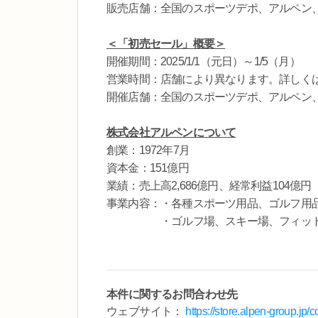
販売店舗：全国のスポーツデポ、アルペン
＜「初売セール」概要＞
開催期間：2025/1/1（元日）～1/5（月）
営業時間：店舗により異なります。詳しく
開催店舗：全国のスポーツデポ、アルペン
株式会社アルペンについて
創業：1972年7月
資本金：151億円
業績：売上高2,686億円、経常利益104億円（
事業内容：・各種スポーツ用品、ゴルフ用
・ゴルフ場、スキー場、フィットネ
本件に関するお問合わせ先
ウェブサイト：
https://store.alpen-group.jp/c