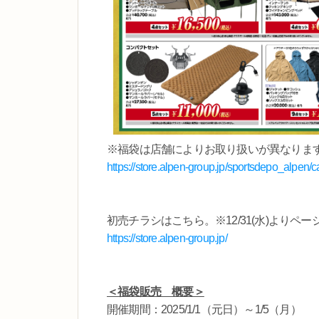
※福袋は店舗によりお取り扱いが異なりま
https://store.alpen-group.jp/sportsdepo_alpen
初売チラシはこちら。※12/31(水)よりペー
https://store.alpen-group.jp/
＜福袋販売 概要＞
開催期間：2025/1/1（元日）～1/5（月）