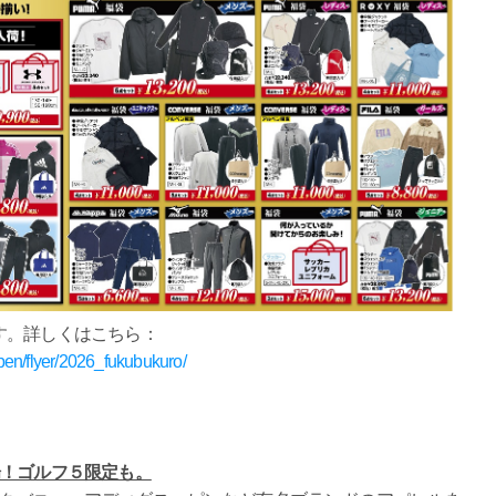
す。詳しくはこちら：
lpen/flyer/2026_fukubukuro/
場！ゴルフ５限定も。