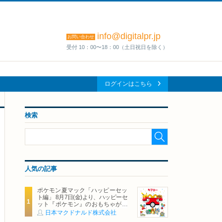
info@digitalpr.jp
お問い合わせ
受付 10：00〜18：00（土日祝日を除く）
ログインはこちら
検索
人気の記事
ポケモン夏マック「ハッピーセッ
ト編」 8月7日(金)より、ハッピーセ
ット『ポケモン』のおもちゃが期
間限定登場
日本マクドナルド株式会社