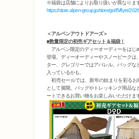
※福袋は店舗によりお取り扱いが異なりま
https://store.alpen-group.jp/store/golf5/flyer/20
＜アルペンアウトドアーズ＞
■数量限定の初売ギアセット＆福袋！
アルペン限定のディーオーディーをはじめ
登場。ディーオーディーやスノーピークは
ター、グレゴリーではアパレル、バッグな
入っているかも。
初売セールでは、新年の始まりを彩るお得
として展開。バッグやトレッキング用品な
ートできるお買い物をお楽しみいただけま