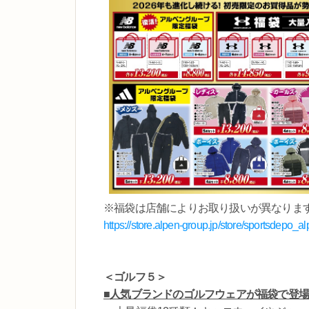
※福袋は店舗によりお取り扱いが異なりま
https://store.alpen-group.jp/store/sportsdepo_a
＜ゴルフ５＞
■人気ブランドのゴルフウェアが福袋で登