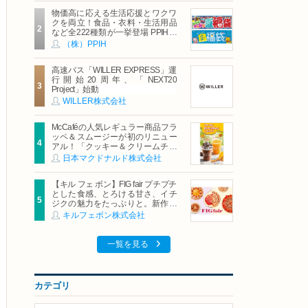
物価高に応える生活応援とワクワ
クを両立！食品・衣料・生活用品
など全222種類が一挙登場 PPIHグ
ループ「夏福袋」＆セール 8月6日
（株）PPIH
(木)より順次スタート
高速バス「WILLER EXPRESS」運
行開始20周年、「NEXT20
Project」始動
WILLER株式会社
McCaféの人気レギュラー商品フラ
ッペ＆スムージーが初のリニュー
アル！「クッキー＆クリームチョ
コフラッペ」「マンゴースムージ
日本マクドナルド株式会社
ー」8月5日（水）から販売開始
【キル フェ ボン】FIG fair プチプチ
とした食感、とろける甘さ、イチ
ジクの魅力をたっぷりと。新作を
含め、イチジク尽くしの全4種が登
キルフェボン株式会社
場8月20日（木）スタート
一覧を見る
カテゴリ