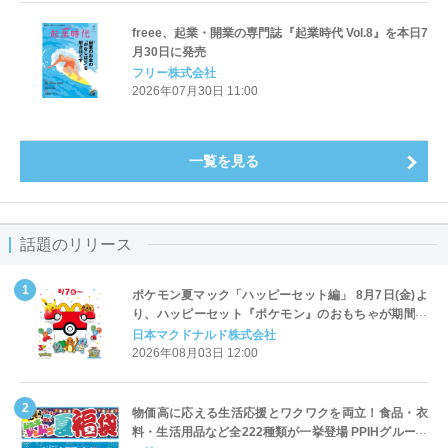
freee、起業・開業の専門誌『起業時代 Vol.8』を本日7
月30日に発売
フリー株式会社
2026年07月30日 11:00
一覧を見る
話題のリリース
ポケモン夏マック「ハッピーセット編」 8月7日(金)よ
り、ハッピーセット『ポケモン』のおもちゃが期間限
定登場
日本マクドナルド株式会社
2026年08月03日 12:00
物価高に応える生活応援とワクワクを両立！食品・衣
料・生活用品など全222種類が一挙登場 PPIHグループ