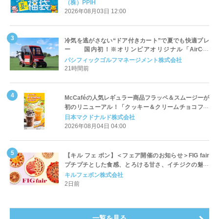
「夏福袋」＆セール 8月6日(木)より順次スタート
（株）PPIH
2026年08月03日 12:00
冷気を逃がさない“ドア付きカート”で夏でも快適プレ
ー 国内初！※オリンピアオリジナル「AirCon
Cart（エアコンカート）」導入 | ＰＧＭ
パシフィックゴルフマネージメント株式会社
21時間前
McCaféの人気レギュラー商品フラッペ＆スムージーが
初のリニューアル！「クッキー＆クリームチョコフラ
ッペ」「マンゴースムージー」8月5日（水）から販売
日本マクドナルド株式会社
開始
2026年08月04日 04:00
【キル フェ ボン】＜フェア開催のお知らせ＞FIG fair
プチプチとした食感、とろける甘さ、イチジクの魅力
をたっぷりと。新作を含め、イチジク尽くしの全4種が
キルフェボン株式会社
登場8月20日（木）スタート
2日前
一覧を見る