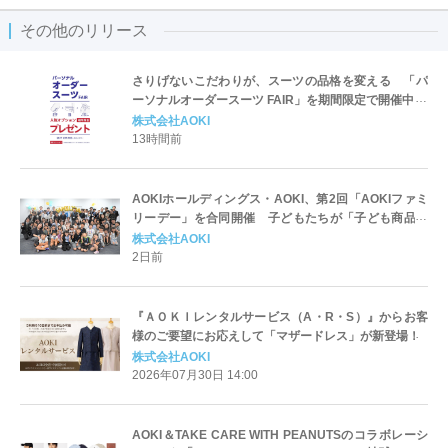
その他のリリース
さりげないこだわりが、スーツの品格を変える 「パ
ーソナルオーダースーツ FAIR」を期間限定で開催中！
株式会社AOKI
13時間前
AOKIホールディングス・AOKI、第2回「AOKIファミ
リーデー」を合同開催 子どもたちが「子ども商品開
発部長」に就任！未来のスーツを企画・発表
株式会社AOKI
2日前
『ＡＯＫＩレンタルサービス（A・R・S）』からお客
様のご要望にお応えして「マザードレス」が新登場！
株式会社AOKI
2026年07月30日 14:00
AOKI＆TAKE CARE WITH PEANUTSのコラボレーシ