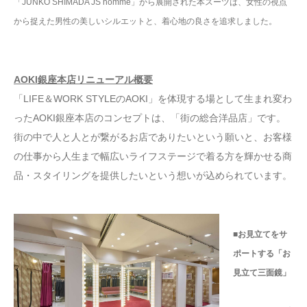
「JUNKO SHIMADA JS homme」から展開された本スーツは、女性の視点
から捉えた男性の美しいシルエットと、着心地の良さを追求しました。
AOKI銀座本店リニューアル概要
「LIFE＆WORK STYLEのAOKI」を体現する場として生まれ変わ
ったAOKI銀座本店のコンセプトは、「街の総合洋品店」です。
街の中で人と人とが繋がるお店でありたいという願いと、お客様
の仕事から人生まで幅広いライフステージで着る方を輝かせる商
品・スタイリングを提供したいという想いが込められています。
■お見立てをサ
ポートする「お
見立て三面鏡」