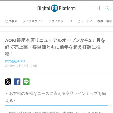
メニ
ログ
検索
ュー
イン
ビジネス
ライフスタイル
テクノロジー・IT
ビューティ
医療・科学
AOKI銀座本店リニューアルオープンから2ヵ月を
経て売上高・客単価ともに前年を超え好調に推
移！
株式会社AOKI
2025年12月22日 10:05
～お客様の多様なニーズに応える商品ラインナップを揃
える～