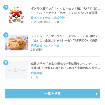
ポケモン夏マック「ハッピーセット編」 8月7日(金)よ
り、ハッピーセット『ポケモン』のおもちゃが期間限
定登場
日本マクドナルド株式会社
2026年08月03日 12:00
シャトレーゼ「マッケンチーズブレッド」本日8月7日
（金）より全国のシャトレーゼ・YATSUDOKIで発売
株式会社シャトレーゼ
16時間前
成蹊大学が「有名企業400社実就職ランキング」にて
卒業(修了)者数1,000人以上2,000人未満の私立大学で
全国第1位を獲得！～実就職率は26.5%（前年比＋
成蹊大学
4.3pt）に伸長、東京の私立大学でも10位にランクイン
2日前
～
一覧を見る