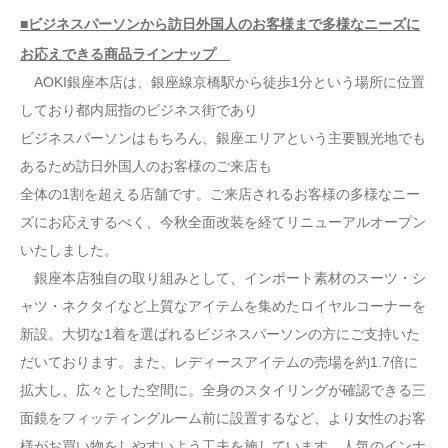
■ビジネスパーソンから訪日外国人のお客様まで多様なニーズに
お応えできる商品ラインナップ
AOKI銀座本店は、銀座線京橋駅から徒歩1分という場所に位置
しており都内屈指のビジネス街であり
ビジネスパーソンはもちろん、銀座エリアという主要観光地でも
あるため訪日外国人のお客様のご来店も
全体の1割を超える店舗です。ご来店されるお客様の多様なニー
ズにお応えするべく、今秋全面改装を経てリニューアルオープン
いたしました。
銀座本店独自の取り組みとして、インポート素材のスーツ・シ
ャツ・ネクタイなど上質なアイテムを集めたロイヤルコーナーを
新設。大切な1着を選ばれるビジネスパーソンの方にご支持いた
だいております。また、レディースアイテムの売場を約1.7倍に
拡大し、広々とした空間に。全身のスタイリングが確認できる三
面鏡をフィッティングルーム前に設置するなど、より女性のお客
様がお買い物をしやすいよう工夫を施しています。人気のインナ