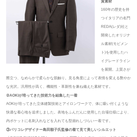
質素材
160年の歴史を持
つイタリアの名門
REDA(レダ)社と
開発したオリジナ
ル素材(モビメン
ト)を使用したハ
イグレードライン
を展開。上質さが
際立つ、なめらかで柔らかな肌触り。見る角度によって表情を変える艶やか
な光沢。汎用性が高く、機能性・革新性を兼ね備えた素材です。
②AOKIが培ってきた技術力を結集した一着
AOKIが培ってきた立体縫製技術とアイロンワークで、体に吸い付くような
快適な着心地を追求しました。表地をふんだんに使用した台場仕様により、
内ポケットに名刺入れなどを入れても型崩れしづらい一着です。
③パリコレデザイナー島田順子氏監修の着て見て美しいシルエット