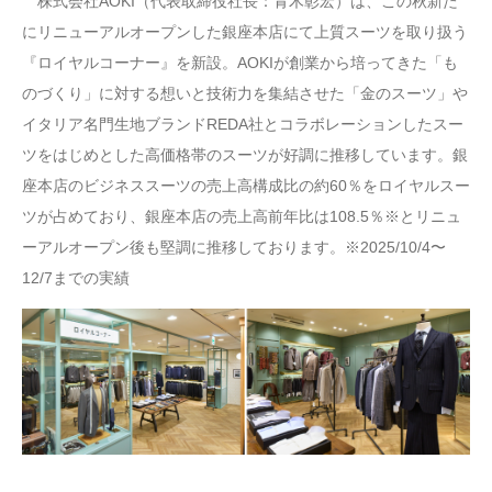
株式会社AOKI（代表取締役社長：青木彰宏）は、この秋新た
にリニューアルオープンした銀座本店にて上質スーツを取り扱う
『ロイヤルコーナー』を新設。AOKIが創業から培ってきた「も
のづくり」に対する想いと技術力を集結させた「金のスーツ」や
イタリア名門生地ブランドREDA社とコラボレーションしたスー
ツをはじめとした高価格帯のスーツが好調に推移しています。銀
座本店のビジネススーツの売上高構成比の約60％をロイヤルスー
ツが占めており、銀座本店の売上高前年比は108.5％※とリニュ
ーアルオープン後も堅調に推移しております。※2025/10/4〜
12/7までの実績