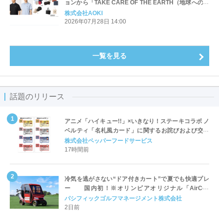
ョンから「TAKE CARE OF THE EARTH（地球への思
いやり）」に共感したサステナブル素材を使用したア
株式会社AOKI
イテムが新登場！
2026年07月28日 14:00
一覧を見る
話題のリリース
アニメ「ハイキュー!!」×いきなり！ステーキコラボ ノ
ベルティ「名札風カード」に関するお詫びおよび交換
対応についてのご案内
株式会社ペッパーフードサービス
17時間前
冷気を逃がさない“ドア付きカート”で夏でも快適プレ
ー 国内初！※オリンピアオリジナル「AirCon
Cart（エアコンカート）」導入 | ＰＧＭ
パシフィックゴルフマネージメント株式会社
2日前