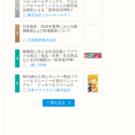
ツルハホールディングス、ウエル
シアホールディングスとの経営統
合後初となる「第26回JAPANドラ
ッグストアショー」に出展
株式会社ツルハホールディングス
日本製鉄 2026年夏季における勤
務施策および節電施策について
日本製鉄株式会社
物価高に応える生活応援とワクワ
クを両立！食品・衣料・生活用品
など全222種類が一挙登場 PPIHグ
ループ「夏福袋」＆セール 8月6日
（株）PPIH
(木)より順次スタート
McCaféの人気レギュラー商品フラ
ッペ＆スムージーが初のリニュー
アル！「クッキー＆クリームチョ
コフラッペ」「マンゴースムージ
日本マクドナルド株式会社
ー」8月5日（水）から販売開始
一覧を見る