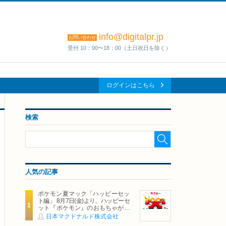
info@digitalpr.jp
お問い合わせ
受付 10：00〜18：00（土日祝日を除く）
ログインはこちら
検索
人気の記事
ポケモン夏マック「ハッピーセッ
ト編」 8月7日(金)より、ハッピーセ
ット『ポケモン』のおもちゃが期
間限定登場
日本マクドナルド株式会社