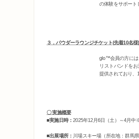
の体験をサポート
３．パウダーラウンジチケット(先着10名様) ※
glo™会員の方
リストバンドをお
提供されており、
〇 実施概要
■実施日時：
2025年12月6日（土）～4月中
■出展場所：
川場スキー場（所在地：群馬県利