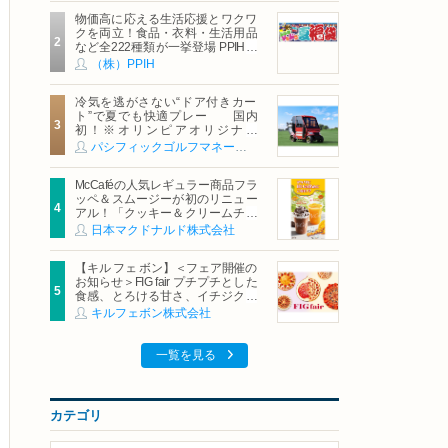
物価高に応える生活応援とワクワ
クを両立！食品・衣料・生活用品
など全222種類が一挙登場 PPIHグ
ループ「夏福袋」＆セール 8月6日
（株）PPIH
(木)より順次スタート
冷気を逃がさない“ドア付きカー
ト”で夏でも快適プレー 国内
初！※オリンピアオリジナル
「AirCon Cart（エアコンカー
パシフィックゴルフマネージメント株式会社
ト）」導入 | ＰＧＭ
McCaféの人気レギュラー商品フラ
ッペ＆スムージーが初のリニュー
アル！「クッキー＆クリームチョ
コフラッペ」「マンゴースムージ
日本マクドナルド株式会社
ー」8月5日（水）から販売開始
【キル フェ ボン】＜フェア開催の
お知らせ＞FIG fair プチプチとした
食感、とろける甘さ、イチジクの
魅力をたっぷりと。新作を含め、
キルフェボン株式会社
イチジク尽くしの全4種が登場8月
20日（木）スタート
一覧を見る
カテゴリ