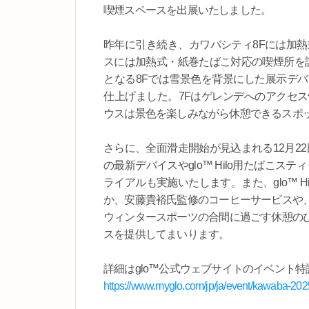
喫煙スペースを出展いたしました。
昨年に引き続き、カワバシティ8Fには加熱
スには加熱式・紙巻たばこ対応の喫煙所を
となる8Fでは雪景色を背景にした展示デ
仕上げました。7Fはゲレンデへのアクセ
ウスは景色を楽しみながら休憩できるスポ
さらに、全面滑走開始が見込まれる12月22日
の最新デバイスやglo™ Hilo用たばこステ
ライアルも実施いたします。また、glo™ Hil
か、安藤貴裕氏監修のコーヒーサービスや
ウィンタースポーツの合間に過ごす休憩の
スを提供してまいります。
詳細はglo™公式ウェブサイトのイベント
https://www.myglo.com/jp/ja/event/kawaba-202