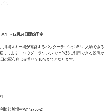
します。
4 - 12月24日開始予定
には、川場スキー場が運営するパウダーラウンジ※5に入場できる
渡しします。パウダーラウンジでは休憩に利用できる設備が
1日の配布数は先着順で10名までとなります。
※1
根郡川場村谷地2755-2）