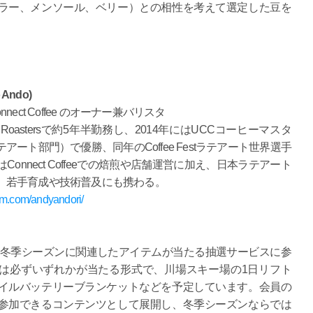
ラー、メンソール、ベリー）との相性を考えて選定した豆を
o Ando)
nect Coffee のオーナー兼バリスタ
offee Roastersで約5年半勤務し、2014年にはUCCコーヒーマスタ
アート部門）で優勝、同年のCoffee Festラテアート世界選手
onnect Coffeeでの焙煎や店舗運営に加え、日本ラテアート
、若手育成や技術普及にも携わる。
am.com/andyandori/
は、冬季シーズンに関連したアイテムが当たる抽選サービスに参
は必ずいずれかが当たる形式で、川場スキー場の1日リフト
イルバッテリーブランケットなどを予定しています。会員の
参加できるコンテンツとして展開し、冬季シーズンならでは