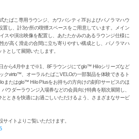
式たばこ専用ラウンジ、カワバシティ7Fおよびパノラマハウ
設置し、計3か所の喫煙スペースをご用意しています。メイン
バイスや演出映像を配置し、あたたかみのあるラウンジ仕様に
ス性が高く滑走の合間に立ち寄りやすい構成とし、パノラマハ
ットとして展開いたします。
から4月中まで※1、8Fラウンジにてglo™ Hiloシリーズなど
ィックvirto™、オーラルたばこVELOの一部製品を体験できるト
oまたはglo™ Hilo Plusをお持ちの方向けの刻印サービスのほ
、パウダーラウンジ入場券などの会員向け特典を順次展開し、
ひとときを快適にお過ごしいただけるよう、さまざまなサービ
特設サイトよりご覧いただけます。
5