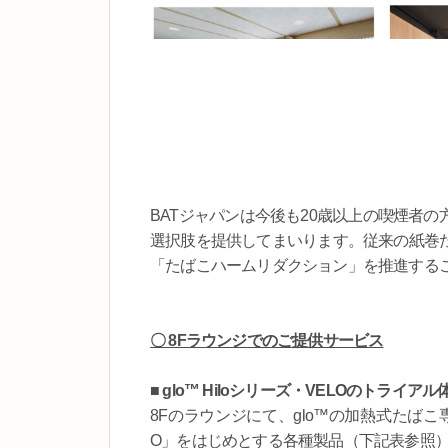
BATジャパンは今後も20歳以上の喫煙者
選択肢を提供してまいります。従来の紙巻
「たばこハームリダクション」を推進する
〇 8Fラウンジでのご提供サービス
■
glo™ Hiloシリーズ・VELOのトライアル
8Fのラウンジにて、glo™の加熱式たばこ専
O」をはじめとする各種製品（下記表参照