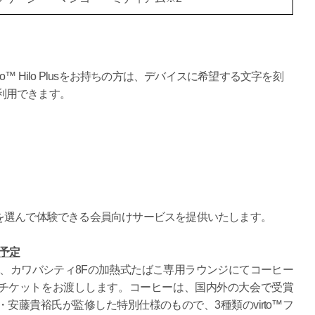
たは glo™ Hilo Plusをお持ちの方は、デバイスに希望する文字を刻
利用できます。
を選んで体験できる会員向けサービスを提供いたします。
始予定
には、カワバシティ8Fの加熱式たばこ専用ラウンジにてコーヒー
チケットをお渡しします。コーヒーは、国内外の大会で受賞
安藤貴裕氏が監修した特別仕様のもので、3種類のvirto™フ