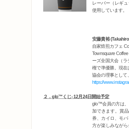
レーバー（レギュ
使用しています。
安藤貴裕 (Takahir
自家焙煎カフェ Con
Townsquare C
ーズ全国大会（ラテ
権で準優勝。現在はC
協会の理事として
https://www.instagr
２．glo™くじ- 12月24日開始予定
glo™会員の方
加できます。賞品
券、カイロ、モバ
方が楽しみながら