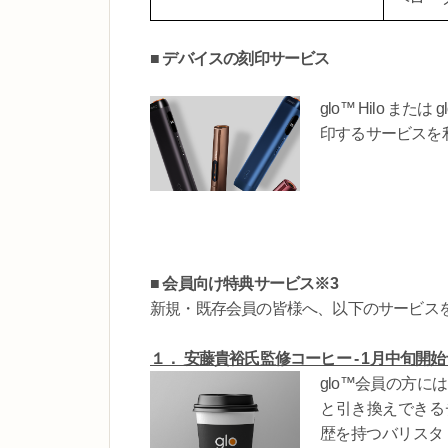
■ デバイスの刻印サービス
glo™ Hilo ま
印するサービスを
■
会員向け特典サービス※3
新規・既存会員の皆様へ、以下のサービス
１． 安藤貴裕氏監修コーヒー - 1月中旬開
glo™会員の方
と引き換えできる
歴を持つバリスタ・