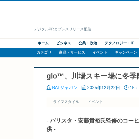
デジタルPRとプレスリリース配信
ホーム
ビジネス
公共・政治
テクノロジー・IT
カテゴリ
商品・サービス
イベント
キャンペーン
glo™、川場スキー場に冬
BATジャパン
2025年12月22日
15：
ライフスタイル
イベント
- バリスタ・安藤貴裕氏監修のコー
供 -