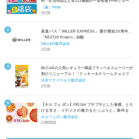
料・生活用品など全222種類が一挙登場 PPIHグループ
「夏福袋」＆セール 8月6日(木)より順次スタート
（株）PPIH
3日前
高速バス「WILLER EXPRESS」運行開始20周年、
「NEXT20 Project」始動
WILLER株式会社
2日前
McCaféの人気レギュラー商品フラッペ＆スムージーが
初のリニューアル！「クッキー＆クリームチョコフラ
ッペ」「マンゴースムージー」8月5日（水）から販売
日本マクドナルド株式会社
開始
2日前
【キル フェ ボン】FIG fair プチプチとした食感、とろ
ける甘さ、イチジクの魅力をたっぷりと。新作を含
め、イチジク尽くしの全4種が登場8月20日（木）スタ
キルフェボン株式会社
ート
23時間前