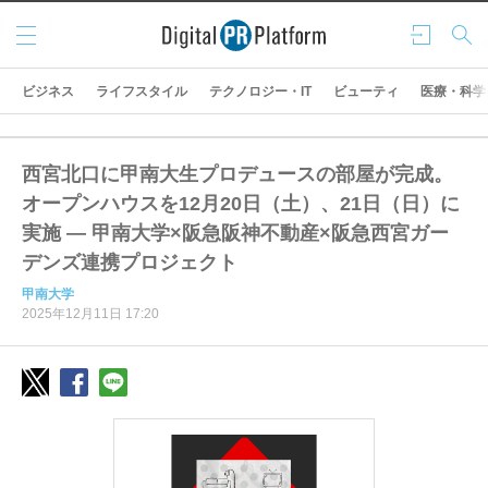
メニ
ログ
検索
ュー
イン
ビジネス
ライフスタイル
テクノロジー・IT
ビューティ
医療・科学
西宮北口に甲南大生プロデュースの部屋が完成。
オープンハウスを12月20日（土）、21日（日）に
実施 ― 甲南大学×阪急阪神不動産×阪急西宮ガー
デンズ連携プロジェクト
甲南大学
2025年12月11日 17:20