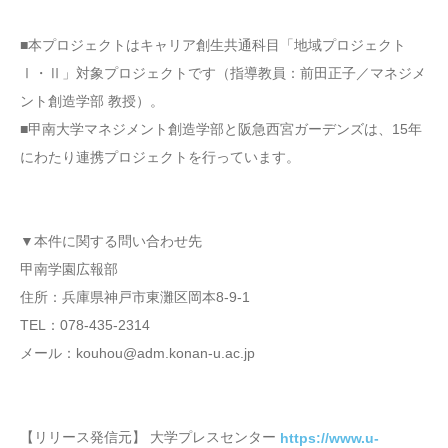
■本プロジェクトはキャリア創生共通科目「地域プロジェクト
Ⅰ・Ⅱ」対象プロジェクトです（指導教員：前田正子／マネジメ
ント創造学部 教授）。
■甲南大学マネジメント創造学部と阪急西宮ガーデンズは、15年
にわたり連携プロジェクトを行っています。
▼本件に関する問い合わせ先
甲南学園広報部
住所：兵庫県神戸市東灘区岡本8-9-1
TEL：078-435-2314
メール：kouhou@adm.konan-u.ac.jp
【リリース発信元】 大学プレスセンター
https://www.u-