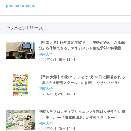
presscenter.jp/
その他のリリース
【甲南大学】昨年満足度97％！「英語が好きになる90
分」を体験できる、マネジメント創造学部の体験型ミ
ニオープンキャンパス「TRIAL LESSON 2026」を8月
甲南大学
22日（土）に開催
2026年07月06日 11:21
【甲南大学】御影クラッセで7月12日に開催される
「夏の自由研究スクール」に参画 ― 小学生・中学生を
対象とした4つの企画を実施
甲南大学
2026年06月29日 14:21
甲南大学フロンティアサイエンス学部は女子学生比率
「日本一」 ― 「進化型理系」が本格スタート ―
甲南大学
2026年06月25日 14:21