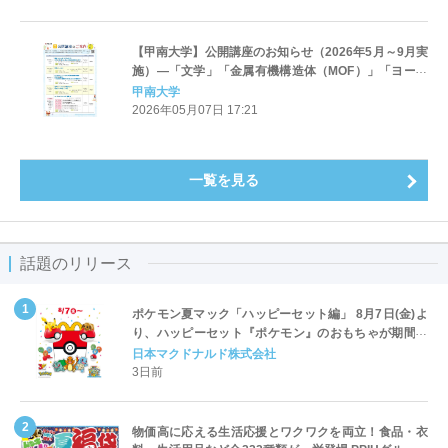
【甲南大学】公開講座のお知らせ（2026年5月～9月実
施）―「文学」「金属有機構造体（MOF）」「ヨーガ
&amp;ピラティス」など7講座
甲南大学
2026年05月07日 17:21
一覧を見る
話題のリリース
ポケモン夏マック「ハッピーセット編」 8月7日(金)よ
り、ハッピーセット『ポケモン』のおもちゃが期間限
定登場
日本マクドナルド株式会社
3日前
物価高に応える生活応援とワクワクを両立！食品・衣