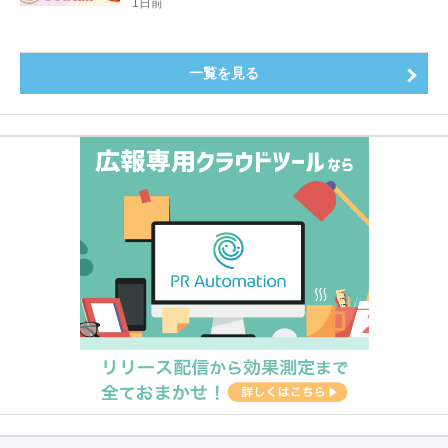
登場8月20日（木）スタート
1日前
一覧を見る