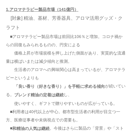
1.アロマテラピー製品市場（141億円）
[対象] 精油、基材、芳香器具、アロマ活用グッズ・ク
ラフト
■アロマテラピー製品市場は前回比106％と増加。コロナ禍か
らの回復もみられるものの、円安による
価格上昇が市場規模を押し上げた側面があり、実質的な流通
量は横ばいまたは減少傾向と推測。
生活者のアロマへの興味関心は高まっているが、アロマテラ
ピーというよりも
が続いてい
「良い香り（好きな香り）」を手軽に求める傾向
る。
し、
ブレンド精油の定着は継続
使いやすく、ギフトで贈りやすいものが広がっている。
■利用者は40代以上が中心。都市型生活者の利用が目立つ一
方、医療従事者や未病視点での需要も。
■
。今後はさらに製品の「背景」や「スト
和精油の人気は継続