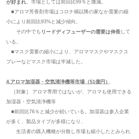
、市場としては前回比99％と微減。
が好まれ
■アロマ芳香剤市場はコロナ禍以降の家なか需要の縮
小により前回比93%と減少傾向。
その中でも
して
リードディフューザーの需要は伸長
いる。
■マスク需要の縮小により、アロママスクやマスクス
プレーなどマスク市場は半減した。
4.アロマ加湿器・空気清浄機等市場（51億円）
［対象］ アロマ専用ではないが、アロマも使用できる
加湿器・空気清浄機等
■前回比76％と減少が続いている。加湿器は参入企業
が多く、製品タイプが多様になり、
生活者の購入機種が分散し市場も縮小したとみられ