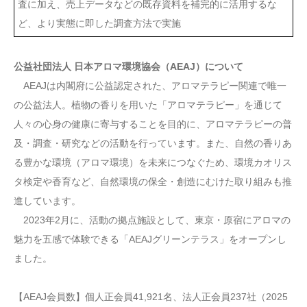
査に加え、売上データなどの既存資料を補完的に活用するな
ど、より実態に即した調査方法で実施
公益社団法人 日本アロマ環境協会（AEAJ）について
AEAJは内閣府に公益認定された、アロマテラピー関連で唯一
の公益法人。植物の香りを用いた「アロマテラピー」を通じて
人々の心身の健康に寄与することを目的に、アロマテラピーの普
及・調査・研究などの活動を行っています。また、自然の香りあ
る豊かな環境（アロマ環境）を未来につなぐため、環境カオリス
タ検定や香育など、自然環境の保全・創造にむけた取り組みも推
進しています。
2023年2月に、活動の拠点施設として、東京・原宿にアロマの
魅力を五感で体験できる「AEAJグリーンテラス」をオープンし
ました。
【AEAJ会員数】個人正会員41,921名、法人正会員237社（2025