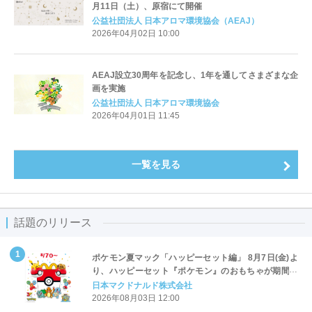
月11日（土）、原宿にて開催
公益社団法人 日本アロマ環境協会（AEAJ）
2026年04月02日 10:00
AEAJ設立30周年を記念し、1年を通してさまざまな企
画を実施
公益社団法人 日本アロマ環境協会
2026年04月01日 11:45
一覧を見る
話題のリリース
ポケモン夏マック「ハッピーセット編」 8月7日(金)よ
り、ハッピーセット『ポケモン』のおもちゃが期間限
定登場
日本マクドナルド株式会社
2026年08月03日 12:00