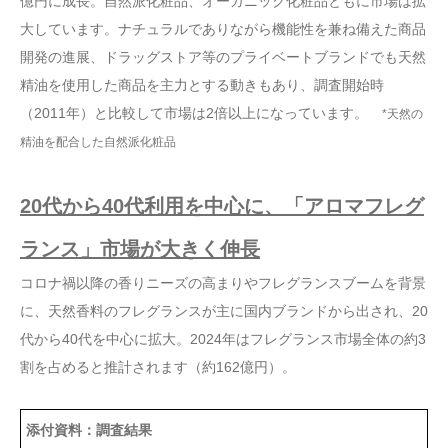
億円に成長。自然派化粧品、オーガニック化粧品ともに市場は拡
大しています。ナチュラルでありながら機能性を兼ね備えた商品
開発の進展、ドラッグストア等のプライベートブランドでも天然
精油を使用した商品を主力とする動きもあり、調査開始時
（2011年）と比較して市場は2倍以上になっています。
*天然の
精油を配合した自然派化粧品
20代から40代利用を中心に、「アロマフレグ
ランス」市場が大きく伸長
コロナ禍以降の香りニーズの高まりやフレグランスブームを背景
に、天然香料のフレグランスが主に国内ブランドから出され、20
代から40代を中心に拡大。2024年はフレグランス市場全体の約3
割を占めると推計されます（約162億円）。
添付資料：調査結果