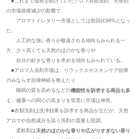
■これまで成長を続けていたアロマ衣類洗剤、芳香剤
の市場規模減少の影響で、
アロマトイレタリー市場としては前回比96%となっ
た。
人工的な強い香りが敬遠される傾向もみられる一
方、少々高くても天然のほのかな香りや
自分の好きな香りを求める傾向もみられている。
■アロマ入浴剤市場は、リラックスやスキンケア効果
のみならず自律神経を整えたり
睡眠の質を高めるなどの
機能性を訴求する商品も多
、健康への関心の高まりを背景に市場は伸長。
く
■衣類洗剤は洗浄効果を訴求する商品が主だが、天然
アロマや自然成分を謳う洗剤の需要も堅調。
柔軟剤は
天然のほのかな香りや広がりすぎない香り