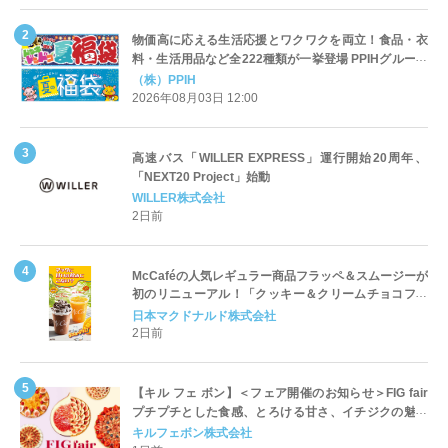
物価高に応える生活応援とワクワクを両立！食品・衣
料・生活用品など全222種類が一挙登場 PPIHグループ
「夏福袋」＆セール 8月6日(木)より順次スタート
（株）PPIH
2026年08月03日 12:00
高速バス「WILLER EXPRESS」運行開始20周年、
「NEXT20 Project」始動
WILLER株式会社
2日前
McCaféの人気レギュラー商品フラッペ＆スムージーが
初のリニューアル！「クッキー＆クリームチョコフラ
ッペ」「マンゴースムージー」8月5日（水）から販売
日本マクドナルド株式会社
開始
2日前
【キル フェ ボン】＜フェア開催のお知らせ＞FIG fair
プチプチとした食感、とろける甘さ、イチジクの魅力
をたっぷりと。新作を含め、イチジク尽くしの全4種が
キルフェボン株式会社