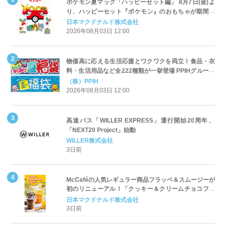
ポケモン夏マック「ハッピーセット編」 8月7日(金)よ
り、ハッピーセット『ポケモン』のおもちゃが期間限
定登場
日本マクドナルド株式会社
2026年08月03日 12:00
物価高に応える生活応援とワクワクを両立！食品・衣
料・生活用品など全222種類が一挙登場 PPIHグループ
「夏福袋」＆セール 8月6日(木)より順次スタート
（株）PPIH
2026年08月03日 12:00
高速バス「WILLER EXPRESS」運行開始20周年、
「NEXT20 Project」始動
WILLER株式会社
3日前
McCaféの人気レギュラー商品フラッペ＆スムージーが
初のリニューアル！「クッキー＆クリームチョコフラ
ッペ」「マンゴースムージー」8月5日（水）から販売
日本マクドナルド株式会社
開始
3日前