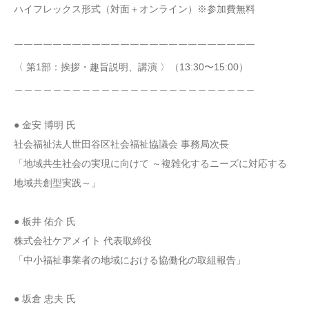
ハイフレックス形式（対面＋オンライン）※参加費無料
￣￣￣￣￣￣￣￣￣￣￣￣￣￣￣￣￣￣￣￣￣￣￣￣￣
〈 第1部：挨拶・趣旨説明、講演 〉（13:30〜15:00）
＿＿＿＿＿＿＿＿＿＿＿＿＿＿＿＿＿＿＿＿＿＿＿＿＿
● 金安 博明 氏
社会福祉法人世田谷区社会福祉協議会 事務局次長
「地域共生社会の実現に向けて ～複雑化するニーズに対応する
地域共創型実践～」
● 板井 佑介 氏
株式会社ケアメイト 代表取締役
「中小福祉事業者の地域における協働化の取組報告」
● 坂倉 忠夫 氏