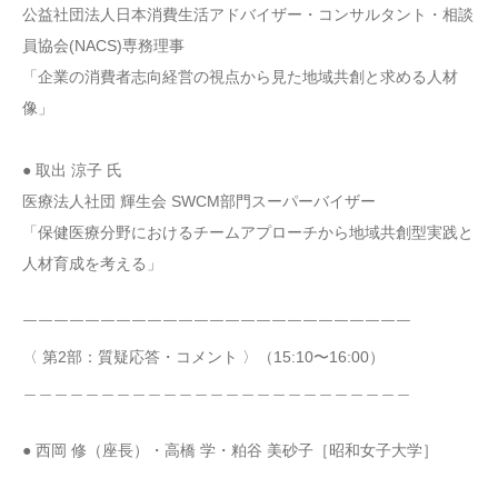
公益社団法人日本消費生活アドバイザー・コンサルタント・相談
員協会(NACS)専務理事
「企業の消費者志向経営の視点から見た地域共創と求める人材
像」
● 取出 涼子 氏
医療法人社団 輝生会 SWCM部門スーパーバイザー
「保健医療分野におけるチームアプローチから地域共創型実践と
人材育成を考える」
￣￣￣￣￣￣￣￣￣￣￣￣￣￣￣￣￣￣￣￣￣￣￣￣￣
〈 第2部：質疑応答・コメント 〉（15:10〜16:00）
＿＿＿＿＿＿＿＿＿＿＿＿＿＿＿＿＿＿＿＿＿＿＿＿＿
● 西岡 修（座長）・高橋 学・粕谷 美砂子［昭和女子大学］