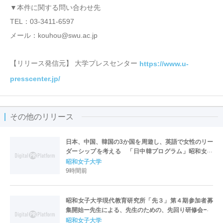
▼本件に関する問い合わせ先
TEL：03-3411-6597
メール：kouhou@swu.ac.jp
【リリース発信元】 大学プレスセンター
https://www.u-
presscenter.jp/
その他のリリース
日本、中国、韓国の3か国を周遊し、英語で女性のリー
ダーシップを考える 「日中韓プログラム」昭和女子
大学で開催
昭和女子大学
9時間前
昭和女子大学現代教育研究所「先３」第４期参加者募
集開始ー先生による、先生のための、先回り研修会ー
昭和女子大学