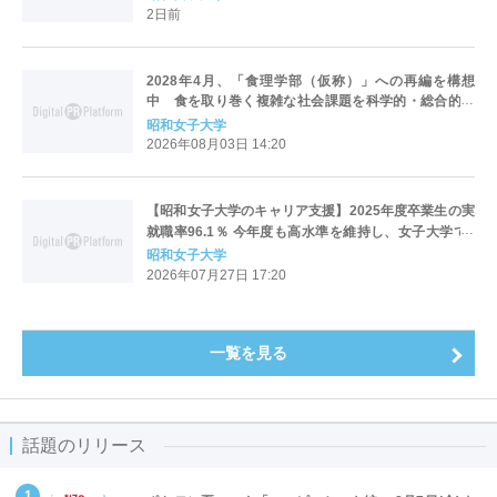
2日前
2028年4月、「食理学部（仮称）」への再編を構想
中 食を取り巻く複雑な社会課題を科学的・総合的に
解決する人材を育成
昭和女子大学
2026年08月03日 14:20
【昭和女子大学のキャリア支援】2025年度卒業生の実
就職率96.1％ 今年度も高水準を維持し、女子大学で2
位・全大学で11位
昭和女子大学
2026年07月27日 17:20
一覧を見る
話題のリリース