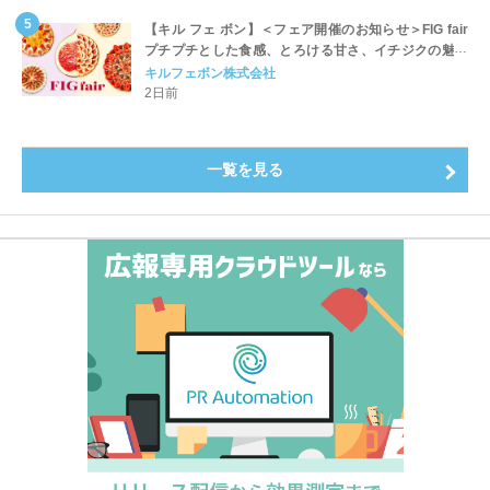
【キル フェ ボン】＜フェア開催のお知らせ＞FIG fair
プチプチとした食感、とろける甘さ、イチジクの魅力
をたっぷりと。新作を含め、イチジク尽くしの全4種が
キルフェボン株式会社
登場8月20日（木）スタート
2日前
一覧を見る