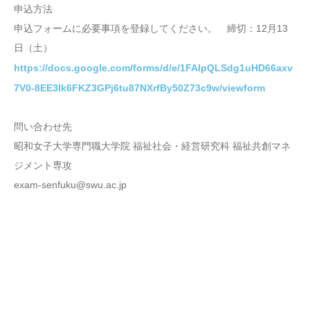
申込方法
申込フォームに必要事項を登録してください。 締切：12月13
日（土）
https://docs.google.com/forms/d/e/1FAIpQLSdg1uHD66axv
7V0-8EE3lk6FKZ3GPj6tu87NXrfBy50Z73c9w/viewform
問い合わせ先
昭和女子大学専門職大学院 福祉社会・経営研究科 福祉共創マネ
ジメント専攻
exam-senfuku@swu.ac.jp