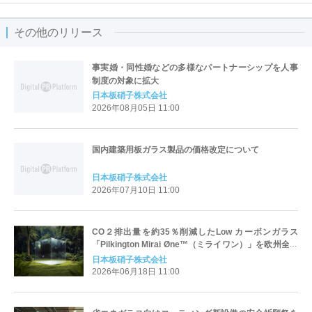
その他のリリース
事実婚・同性婚などの多様なパートナーシップを人事
制度の対象に拡大
日本板硝子株式会社
2026年08月05日 11:00
国内建築用板ガラス製品の価格改定について
日本板硝子株式会社
2026年07月10日 11:00
CO２排出量を約35％削減したLow カーボンガラス
「Pilkington Mirai Øne™（ミライワン）」を欧州全域
で発売
日本板硝子株式会社
2026年06月18日 11:00