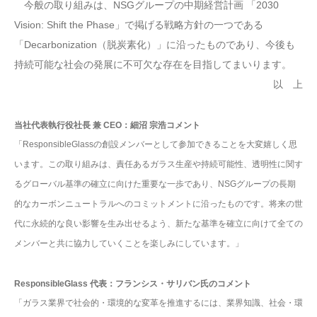
今般の取り組みは、NSGグループの中期経営計画 「2030
Vision: Shift the Phase」で掲げる戦略方針の一つである
「Decarbonization（脱炭素化）」に沿ったものであり、今後も
持続可能な社会の発展に不可欠な存在を目指してまいります。
以 上
当社代表執行役社長 兼 CEO：細沼 宗浩コメント
「ResponsibleGlassの創設メンバーとして参加できることを大変嬉しく思
います。この取り組みは、責任あるガラス生産や持続可能性、透明性に関す
るグローバル基準の確立に向けた重要な一歩であり、NSGグループの長期
的なカーボンニュートラルへのコミットメントに沿ったものです。将来の世
代に永続的な良い影響を生み出せるよう、新たな基準を確立に向けて全ての
メンバーと共に協力していくことを楽しみにしています。」
ResponsibleGlass 代表：フランシス・サリバン氏のコメント
「ガラス業界で社会的・環境的な変革を推進するには、業界知識、社会・環