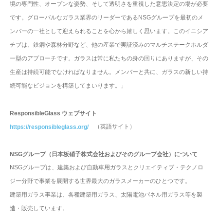
境の専門性、オープンな姿勢、そして透明さを重視した意思決定の場が必要
です。グローバルなガラス業界のリーダーであるNSGグループを最初のメ
ンバーの一社として迎えられることを心から嬉しく思います。このイニシア
チブは、鉄鋼や森林分野など、他の産業で実証済みのマルチステークホルダ
ー型のアプローチです。ガラスは常に私たちの身の回りにありますが、その
生産は持続可能でなければなりません。メンバーと共に、ガラスの新しい持
続可能なビジョンを構築してまいります。」
ResponsibleGlass ウェブサイト
（英語サイト）
https://responsibleglass.org/
NSGグループ（日本板硝子株式会社およびそのグループ会社）について
NSGグループは、建築および自動車用ガラスとクリエイティブ・テクノロ
ジー分野で事業を展開する世界最大のガラスメーカーのひとつです。
建築用ガラス事業は、各種建築用ガラス、太陽電池パネル用ガラス等を製
造・販売しています。