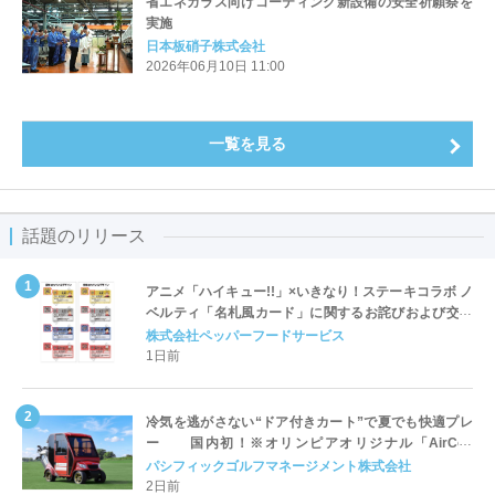
省エネガラス向けコーティング新設備の安全祈願祭を
実施
日本板硝子株式会社
2026年06月10日 11:00
一覧を見る
話題のリリース
アニメ「ハイキュー!!」×いきなり！ステーキコラボ ノ
ベルティ「名札風カード」に関するお詫びおよび交換
対応についてのご案内
株式会社ペッパーフードサービス
1日前
冷気を逃がさない“ドア付きカート”で夏でも快適プレ
ー 国内初！※オリンピアオリジナル「AirCon
Cart（エアコンカート）」導入 | ＰＧＭ
パシフィックゴルフマネージメント株式会社
2日前