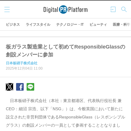
メニ
ログ
検索
ュー
イン
ビジネス
ライフスタイル
テクノロジー・IT
ビューティ
医療・科学
板ガラス製造業として初めてResponsibleGlassの
創設メンバーに参加
日本板硝子株式会社
2025年12月04日 11:00
日本板硝子株式会社（本社：東京都港区、代表執行役社長 兼
CEO：細沼 宗浩、以下「NSG」）は、今般英国において新たに
設立された非営利団体であるResponsibleGlass（レスポンシブル
グラス）の創設メンバーの一員として参画することとなりまし