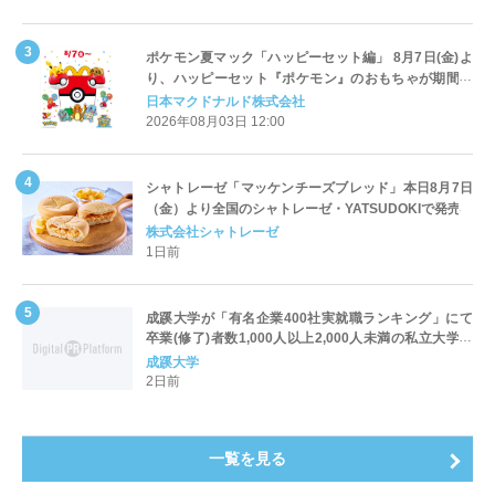
ポケモン夏マック「ハッピーセット編」 8月7日(金)よ
り、ハッピーセット『ポケモン』のおもちゃが期間限
定登場
日本マクドナルド株式会社
2026年08月03日 12:00
シャトレーゼ「マッケンチーズブレッド」本日8月7日
（金）より全国のシャトレーゼ・YATSUDOKIで発売
株式会社シャトレーゼ
1日前
成蹊大学が「有名企業400社実就職ランキング」にて
卒業(修了)者数1,000人以上2,000人未満の私立大学で
全国第1位を獲得！～実就職率は26.5%（前年比＋
成蹊大学
4.3pt）に伸長、東京の私立大学でも10位にランクイン
2日前
～
一覧を見る