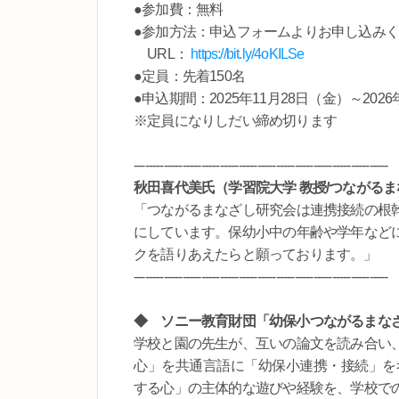
●参加費：無料
●参加方法：申込フォームよりお申し込み
URL：
https://bit.ly/4oKILSe
●定員：先着150名
●申込期間：2025年11月28日（金）～2026
※定員になりしだい締め切ります
--------------------------------------------------------------------
秋田喜代美氏（学習院大学 教授/つながる
「つながるまなざし研究会は連携接続の根
にしています。保幼小中の年齢や学年など
クを語りあえたらと願っております。」
--------------------------------------------------------------------
◆ ソニー教育財団「幼保小つながるまな
学校と園の先生が、互いの論文を読み合い
心」を共通言語に「幼保小連携・接続」を考
する心」の主体的な遊びや経験を、学校で