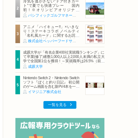
冷気を逃がさない“ドア付きカー
ト”で夏でも快適プレー 国内
初！※オリンピアオリジナル
「AirCon Cart（エアコンカー
パシフィックゴルフマネージメント株式会社
ト）」導入 | ＰＧＭ
アニメ「ハイキュー!!」×いきな
り！ステーキコラボ ノベルティ
「名札風カード」に関するお詫び
および交換対応についてのご案内
株式会社ペッパーフードサービス
成蹊大学が「有名企業400社実就職ランキング」に
て卒業(修了)者数1,000人以上2,000人未満の私立大
学で全国第1位を獲得！～実就職率は26.5%（前年
比＋4.3pt）に伸長、東京の私立大学でも10位にラ
成蹊大学
ンクイン～
Nintendo Switch 2・Nintendo Switch
ソフト『ぼくと釣り日記』 初公開
のゲーム画面を含む新PV4本を一挙
公開！
イマジニア株式会社
一覧を見る