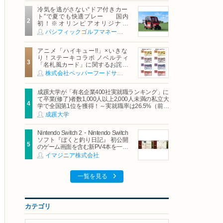
冷気を逃がさない“ドア付きカー
ト”で夏でも快適プレー 国内
初！※オリンピアオリジナル
「AirCon Cart（エアコンカー
パシフィックゴルフマネージメント株式会社
ト）」導入 | ＰＧＭ
アニメ「ハイキュー!!」×いきな
り！ステーキコラボ ノベルティ
「名札風カード」に関するお詫び
および交換対応についてのご案内
株式会社ペッパーフードサービス
成蹊大学が「有名企業400社実就職ランキング」に
て卒業(修了)者数1,000人以上2,000人未満の私立大
学で全国第1位を獲得！～実就職率は26.5%（前年
比＋4.3pt）に伸長、東京の私立大学でも10位にラ
成蹊大学
ンクイン～
Nintendo Switch 2・Nintendo Switch
ソフト『ぼくと釣り日記』 初公開
のゲーム画面を含む新PV4本を一挙
公開！
イマジニア株式会社
一覧を見る
カテゴリ