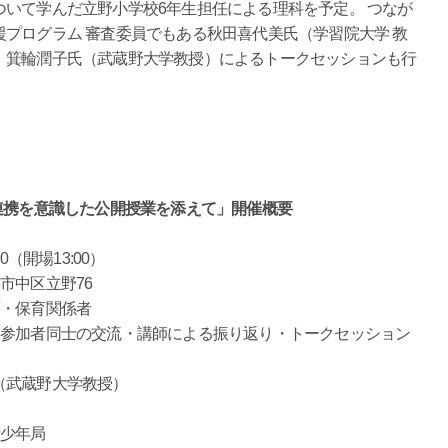
いて学んだ立野小学校6年生担任による理科を予定。 つなが
プログラム 審査委員でもある秋田喜代美氏（学習院大学 教
、箕輪潤子氏（武蔵野大学教授）によるトークセッションも行
連携を意識した公開授業を添えて」開催概要
0（開場13:00）
市中区立野76
育・保育関係者
・参加者同士の交流・講師による振り返り・トークセッション
（武蔵野大学教授）
青少年局