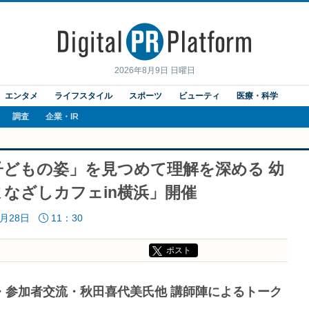
2026年8月9日 日曜日
エンタメ
ライフスタイル
スポーツ
ビューティ
医療・科学
調査
企業・IR
どもの姿」を見つめて理解を深める 幼
なざしカフェin横浜」開催
1月28日
11：30
ポスト
・参加者交流・秋田喜代美氏他 講師陣によるトーク