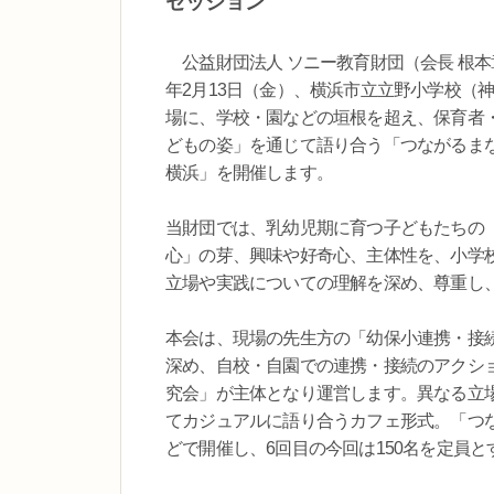
セッション
公益財団法人 ソニー教育財団（会長 根本章
年2月13日（金）、横浜市立立野小学校（
場に、学校・園などの垣根を超え、保育者
どもの姿」を通じて語り合う「つながるまな
横浜」を開催します。
当財団では、乳幼児期に育つ子どもたちの
心」の芽、興味や好奇心、主体性を、小学
立場や実践についての理解を深め、尊重し
本会は、現場の先生方の「幼保小連携・接
深め、自校・自園での連携・接続のアクシ
究会」が主体となり運営します。異なる立
てカジュアルに語り合うカフェ形式。「つ
どで開催し、6回目の今回は150名を定員