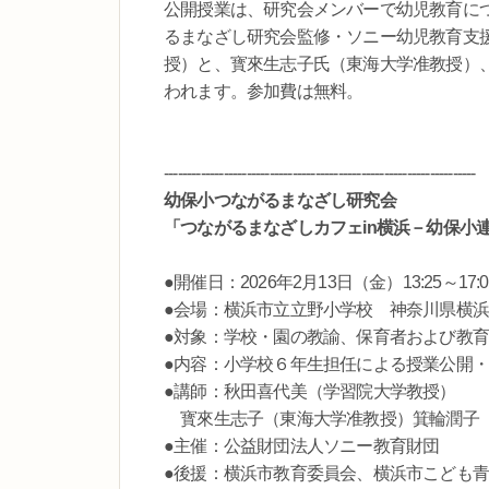
公開授業は、研究会メンバーで幼児教育につ
るまなざし研究会監修・ソニー幼児教育支援
授）と、寳來生志子氏（東海大学准教授）
われます。参加費は無料。
--------------------------------------------------------------------
幼保小つながるまなざし研究会
「つながるまなざしカフェin横浜－幼保小
●開催日：2026年2月13日（金）13:25～17:0
●会場：横浜市立立野小学校 神奈川県横浜
●対象：学校・園の教諭、保育者および教
●内容：小学校６年生担任による授業公開
●講師：秋田喜代美（学習院大学教授）
寳來生志子（東海大学准教授）箕輪潤子
●主催：公益財団法人ソニー教育財団
●後援：横浜市教育委員会、横浜市こども