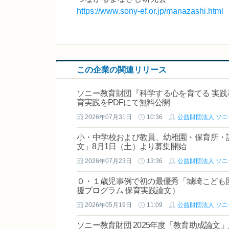
https://www.sony-ef.or.jp/manazashi.html
この企業の関連リリース
ソニー教育財団『科学する心を育てる 実践事例
育実践をPDFにて無料公開
2026年07月31日
10:36
公益財団法人 ソ
小・中学校および教員、幼稚園・保育所・認
文」8月1日（土）より募集開始
2026年07月23日
13:36
公益財団法人 ソ
０・１歳児事例で初の最優秀「城崎こども
援プログラム 保育実践論文）
2026年05月19日
11:09
公益財団法人 ソ
ソニー教育財団 2025年度「教育助成論