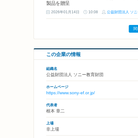
製品を贈呈
2026年01月14日
10:08
公益財団法人 ソ
関
この企業の情報
組織名
公益財団法人 ソニー教育財団
ホームページ
https://www.sony-ef.or.jp/
代表者
根本 章二
上場
非上場