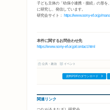
子ども主体の「幼保小連携・接続」の形を
に研究し、発信しています。
研究会サイト：
https://www.sony-ef.or.jp/man
本件に関するお問合わせ先
https://www.sony-ef.or.jp/contact.html
公共・政治
イベント
資料PDFのダウンロード
関連リンク
つながるまなざし研究会