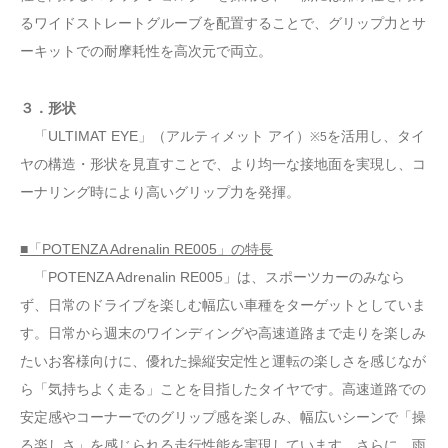
るワイドストレートグルーブを配置することで、グリップ力とサ
ーキットでの耐摩耗性を高次元で両立。
３．形状
「ULTIMAT EYE」（アルティメット アイ）
を活用し、タイ
※5
ヤの構造・形状を見直すことで、より均一な接地面を実現し、コ
ーナリング時により高いグリップ力を発揮。
■「POTENZA Adrenalin RE005」の特長
「POTENZA Adrenalin RE005」は、スポーツカーのみなら
ず、日常のドライブを楽しむ幅広い車種をターゲットとしていま
す。日常から週末のワインディングや高速道路まで走りを楽しみ
たいお客様向けに、優れた操縦安定性と運転の楽しさを感じなが
ら「気持ちよく走る」ことを目指したタイヤです。高速道路での
安定感やコーナーでのグリップ感を楽しみ、幅広いシーンで「操
る楽しさ」を感じられる走行性能を実現しています。さらに、雨