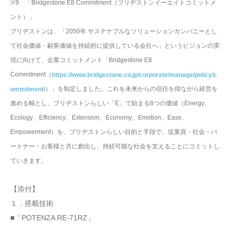
※9 「Bridgestone E8 Commitment（ブリヂストンイーエイトコミットメ
ント）」
ブリヂストンは、「2050年 サステナブルなソリューションカンパニーとし
て社会価値・顧客価値を持続的に提供している会社へ」というビジョンの実
現に向けて、企業コミットメント「Bridgestone E8
Commitment（
https://www.bridgestone.co.jp/corporate/manage/policy/c
）」を制定しました。これを未来からの信任を得ながら経営を
ommitment/
進める軸とし、ブリヂストンらしい「E」で始まる8つの価値（Energy、
Ecology、Efficiency、Extension、Economy、Emotion、Ease、
Empowerment）を、ブリヂストンらしい目的と手段で、従業員・社会・パ
ートナー・お客様と共に創出し、持続可能な社会を支えることにコミットし
ていきます。
【添付】
１．搭載技術
■「POTENZA RE-71RZ」