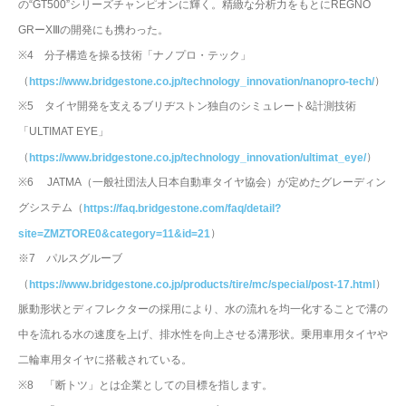
の“GT500”シリーズチャンピオンに輝く。精緻な分析力をもとにREGNO
GRーXⅢの開発にも携わった。
※4 分子構造を操る技術「ナノプロ・テック」
（
）
https://www.bridgestone.co.jp/technology_innovation/nanopro-tech/
※5 タイヤ開発を支えるブリヂストン独自のシミュレート&計測技術
「ULTIMAT EYE」
（
）
https://www.bridgestone.co.jp/technology_innovation/ultimat_eye/
※6 JATMA（一般社団法人日本自動車タイヤ協会）が定めたグレーディン
グシステム（
https://faq.bridgestone.com/faq/detail?
）
site=ZMZTORE0&category=11&id=21
※7 パルスグルーブ
（
）
https://www.bridgestone.co.jp/products/tire/mc/special/post-17.html
脈動形状とディフレクターの採用により、水の流れを均一化することで溝の
中を流れる水の速度を上げ、排水性を向上させる溝形状。乗用車用タイヤや
二輪車用タイヤに搭載されている。
※8 「断トツ」とは企業としての目標を指します。