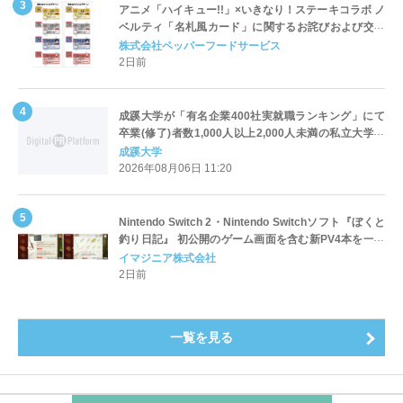
アニメ「ハイキュー!!」×いきなり！ステーキコラボ ノ
ベルティ「名札風カード」に関するお詫びおよび交換
対応についてのご案内
株式会社ペッパーフードサービス
2日前
成蹊大学が「有名企業400社実就職ランキング」にて
卒業(修了)者数1,000人以上2,000人未満の私立大学で
全国第1位を獲得！～実就職率は26.5%（前年比＋
成蹊大学
4.3pt）に伸長、東京の私立大学でも10位にランクイン
2026年08月06日 11:20
～
Nintendo Switch 2・Nintendo Switchソフト『ぼくと
釣り日記』 初公開のゲーム画面を含む新PV4本を一挙
公開！
イマジニア株式会社
2日前
一覧を見る