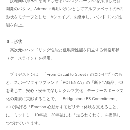
接地面の排水性を向上させるパルスグルーブ
を採用した新
※7
開発のパタン。Adrenalin専用パタンとしてアルファベットのAの
形状をモチーフとした「Aシェイプ」を継承し、ハンドリング性
能を向上。
３．形状
高次元のハンドリング性能と低燃費性能を両立する骨格形状
（ケースライン）を採用。
ブリヂストンは、「From Circuit to Street」のコンセプトのも
と、スポーツタイヤブランド「POTENZA」の「断トツ商品」
※8
を通じて、安心・安全で楽しいクルマ文化、モータースポーツ文
化の発展に貢献することで、「Bridgestone E8 Commitment」
で掲げる「Emotion 心動かすモビリティ体験を支えること」
※9
にコミットし、10年後、20年後にも「走るわくわく」を提供し
つづけていきます。