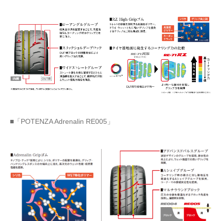
■「POTENZA Adrenalin RE005」