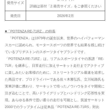
発売サイズ
詳細は添付「2.発売サイズ」をご参照ください
発売日
2026年2月
■「POTENZA RE-71RZ」の特長
「POTENZA」は1979年の誕生以来、世界のハイパフォーマン
スカーに認められ、モータースポーツの世界でも結果を残し続け
ているブリヂストンのスポーツタイヤブランドです。
「POTENZA RE-71RZ」は、リアルスポーツタイヤの系譜「RE-
71R」を継承し、日常走行に加えサーキット走行までアクティブ
に楽しみたいお客様のために、ストリートラジアル最速を追求し
た商品です。プロドライバーである佐々木雅弘氏、立川祐路氏も
実車評価に携わり、サーキットで培ったノウハウをタイヤ開発に
注ぎ込むことで、高いドライグリップとハンドリング応答性を実
現。あらゆる条件で思い通りの走行を可能とし、筑波サーキット
2000でのラップタイムは従来品「POTENZA RE-71RS」対比