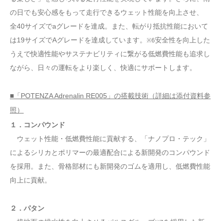
の日でも安心感をもって走行できるウェット性能を向上させ、
全40サイズでaグレードを達成。また、転がり抵抗性能において
は19サイズでAグレードを達成しています。
安全性を向上した
※6
うえで快適性能やサステナビリティに繋がる低燃費性能も追求し
ながら、日々の運転をより楽しく、快適にサポートします。
■「POTENZA Adrenalin RE005」の搭載技術（詳細は添付資料参
照）
１．コンパウンド
ウェット性能・低燃費性能に貢献する、「ナノプロ・テック」
によるシリカとポリマーの最適配合による新開発のコンパウンド
を採用。また、骨格部材にも新開発のゴムを適用し、低燃費性能
向上に貢献。
２．パタン