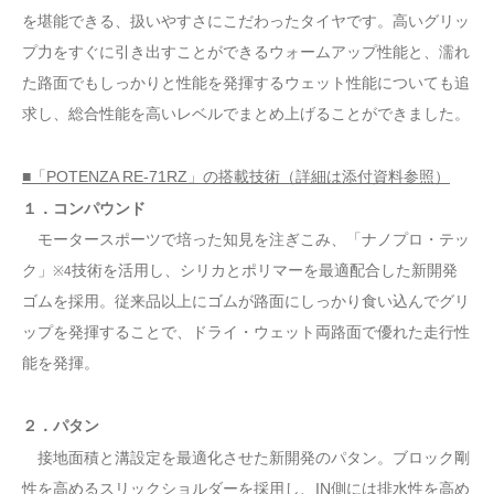
を堪能できる、扱いやすさにこだわったタイヤです。高いグリッ
プ力をすぐに引き出すことができるウォームアップ性能と、濡れ
た路面でもしっかりと性能を発揮するウェット性能についても追
求し、総合性能を高いレベルでまとめ上げることができました。
■「POTENZA RE-71RZ」の搭載技術（詳細は添付資料参照）
１．コンパウンド
モータースポーツで培った知見を注ぎこみ、「ナノプロ・テッ
ク」
技術を活用し、シリカとポリマーを最適配合した新開発
※4
ゴムを採用。従来品以上にゴムが路面にしっかり食い込んでグリ
ップを発揮することで、ドライ・ウェット両路面で優れた走行性
能を発揮。
２．パタン
接地面積と溝設定を最適化させた新開発のパタン。ブロック剛
性を高めるスリックショルダーを採用し、IN側には排水性を高め