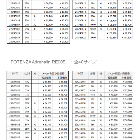
「POTENZA Adrenalin RE005」：全40サイズ