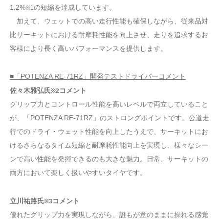
1.2%
の短縮を達成しています。
※1
加えて、ウェットでの高い走行性能も確保しながら、従来品対
比サーキットにおける耐摩耗性能を向上させ、走りを追求するお
客様により長く高いパフォーマンスを提供します。
■「POTENZA RE-71RZ」開発テストドライバーコメント
佐々木雅弘氏
コメント
※2
グリップ力とコントロール性能を高いレベルで両立していること
が、「POTENZA RE-71RZ」のストロングポイントです。公道走
行でのドライ・ウェット性能を向上したうえで、サーキットにお
けるさらなるタイム短縮と耐摩耗性能向上を実現し、様々なシー
ンで高い性能を発揮できるのも大きな魅力。日常、サーキットの
両方において楽しく扱いやすいタイヤです。
立川祐路氏
コメント
※3
優れたグリップ力を実現しながら、誰もが意のままに操れる感覚