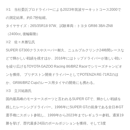
※1 当社委託プロドライバーによる2023年筑波サーキットコース2000で
の測定結果。約0.7秒短縮。
タイヤサイズ：265/35R18 97W、試験車両：トヨタ GR86 3BA-ZN8
（2400cc, 後輪駆動）
※2 佐々木雅弘氏
SUPER GT300クラスやスーパー耐久、ニュルブルクリンク24時間レースな
どで輝かしい戦績を残すほか、2016年にはトップドライバーが激しい戦い
を繰り広げるTOYOTA GAZOO Racing 86/BRZ Raceでシリーズチャンピオ
ンを獲得。 ブリヂストン開発ドライバーとしてPOTENZA RE-71RZのほ
か、GR86/BRZ Cupのレース用タイヤの開発にも携わる。
※3 立川祐路氏
国内最高峰のモータースポーツと言われるSUPER GTで、輝かしい戦績を
残したレーシングドライバー。1996年にSUPER GTの前身である全日本GT
選手権にスポット参戦し、1999年から2023年までレギュラー参戦。通算19
勝を挙げ、歴代最多24回のポールポジションを獲得。そして3度