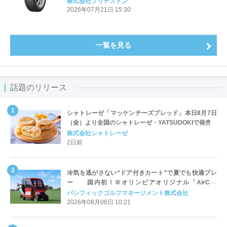
株式会社ブリヂストン
2026年07月21日 15:30
一覧を見る
話題のリリース
シャトレーゼ「マッケンチーズブレッド」本日8月7日
（金）より全国のシャトレーゼ・YATSUDOKIで発売
株式会社シャトレーゼ
2日前
冷気を逃がさない“ドア付きカート”で夏でも快適プレ
ー 国内初！※オリンピアオリジナル「AirCon
Cart（エアコンカート）」導入 | ＰＧＭ
パシフィックゴルフマネージメント株式会社
2026年08月06日 10:21