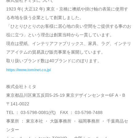
株式会社トミタについて
1923 年( 大正12 年) 東京・京橋に襖紙や掛け軸の表装に使用す
る布地を扱う企業として創業しました。
「ひとりひとりのお客様に居心地の良い空間をご提供する事のお
役に立つ」という理念は創業当時から一貫しています。
現在は壁紙、インテリアファブリックス、家具、ラグ、インテリ
アアイテムの貿易及び販売事業を展開しています。
取り扱いブランド数は40ブランドにのぼります。
https://www.tominet.co.jp/
株式会社トミタ
東京都品川区東五反田5-25-19 東京デザインセンター6F A・B
〒141-0022
TEL ： 03-5798-0081(代) FAX ： 03-5798-7488
事業所 ： 東京本社 ・ 大阪事務所 ・ 福岡事務所 ・ 千葉商品セ
ンター