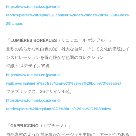
https://www.tominet.co.jp/world-
fabrics/pierre%20frey/la%20couleur%20de%20nos%20r%C3%8Aves%
20hanger/
『
（リュミエール ボレアル）』
LUMIÈRES BORÉALES
北欧の柔らかな乳白色の光、雄大な自然、そして文化的伝統にイ
ンスピレーションを得た静かな色調のコレクション
壁紙：14デザイン35点
https://www.tominet.co.jp/world-
wallcovering/pierre%20frey/lumi%C3%88res%20bor%C3%89ales/
ファブリックス：26デザイン43点
https://www.tominet.co.jp/world-
fabrics/pierre%20frey/lumi%C3%88res%20bor%C3%89ales/
『
（カプチーノ）』
CAPPUCCINO
自然素材のような質感豊かなベージュを主軸に、アート性のある