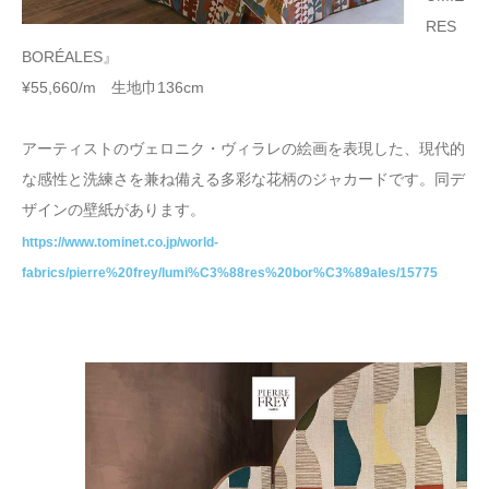
RES
BORÉALES』
¥55,660/m 生地巾136cm
アーティストのヴェロニク・ヴィラレの絵画を表現した、現代的
な感性と洗練さを兼ね備える多彩な花柄のジャカードです。同デ
ザインの壁紙があります。
https://www.tominet.co.jp/world-
fabrics/pierre%20frey/lumi%C3%88res%20bor%C3%89ales/15775