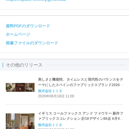
資料PDFのダウンロード
ホームページ
画像ファイルのダウンロード
その他のリリース
美しさと機能性、タイムレスと現代性のバランスをテ
ーマにしたスペインのファブリックスブランド2026年
春夏の新作コレクション 6月18日発売
株式会社トミタ
2026年06月18日 11:00
イギリス コールファックス アンド ファウラー 新作フ
ァブリックスコレクション 計18デザイン80点 6月9日
発売
株式会社トミタ