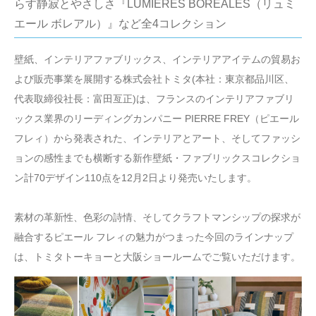
らす静寂とやさしさ『LUMIÈRES BORÉALES（リュミ
エール ボレアル）』など全4コレクション
壁紙、インテリアファブリックス、インテリアアイテムの貿易お
よび販売事業を展開する株式会社トミタ(本社：東京都品川区、
代表取締役社長：富田亙正)は、フランスのインテリアファブリ
ックス業界のリーディングカンパニー PIERRE FREY（ピエール
フレィ）から発表された、インテリアとアート、そしてファッシ
ョンの感性までも横断する新作壁紙・ファブリックスコレクショ
ン計70デザイン110点を12月2日より発売いたします。
素材の革新性、色彩の詩情、そしてクラフトマンシップの探求が
融合するピエール フレィの魅力がつまった今回のラインナップ
は、トミタトーキョーと大阪ショールームでご覧いただけます。