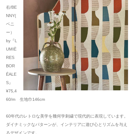
右/BE
NNY(
ベニ
ー）
by『L
UMIÈ
RES
BOR
ÉALE
S』
¥75,4
60/m 生地巾146cm
60年代のレトロな美学を幾何学刺繍で現代的に表現しています。
ダイナミックなパターンが、インテリアに遊び心とリズムを与え
るデザインです。