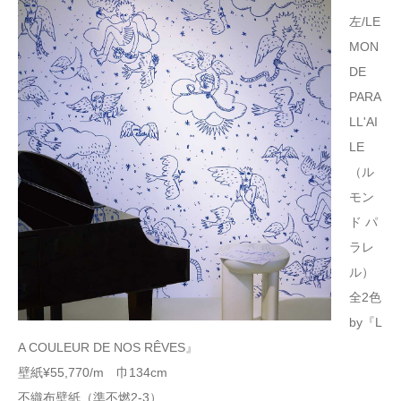
左/LE
MON
DE
PARA
LL'AI
LE
（ル
モン
ド パ
ラレ
ル）
全2色
by『L
A COULEUR DE NOS RÊVES』
壁紙¥55,770/m 巾134cm
不織布壁紙（準不燃2-3）