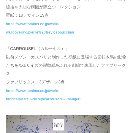
線描や大胆な構図が際立つコレクション
壁紙：19デザイン19点
https://www.tominet.co.jp/world-
wallcovering/pierre%20frey/cappuccino/
『
（カルーセル）』
CARROUSEL
以前メゾン・カスパリと制作した壁紙に登場する回転木馬の動物
たちをXXLサイズの躍動感あふれる刺繍で表現したファブリック
ス
ファブリックス：3デザイン3点
https://www.tominet.co.jp/world-
fabrics/pierre%20frey/carrousel%20hanger/