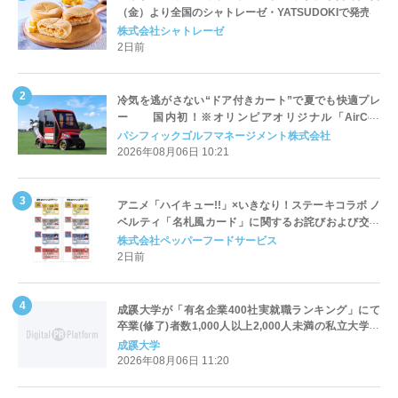
（金）より全国のシャトレーゼ・YATSUDOKIで発売
株式会社シャトレーゼ
2日前
冷気を逃がさない“ドア付きカート”で夏でも快適プレ
ー 国内初！※オリンピアオリジナル「AirCon
Cart（エアコンカート）」導入 | ＰＧＭ
パシフィックゴルフマネージメント株式会社
2026年08月06日 10:21
アニメ「ハイキュー!!」×いきなり！ステーキコラボ ノ
ベルティ「名札風カード」に関するお詫びおよび交換
対応についてのご案内
株式会社ペッパーフードサービス
2日前
成蹊大学が「有名企業400社実就職ランキング」にて
卒業(修了)者数1,000人以上2,000人未満の私立大学で
全国第1位を獲得！～実就職率は26.5%（前年比＋
成蹊大学
4.3pt）に伸長、東京の私立大学でも10位にランクイン
2026年08月06日 11:20
～