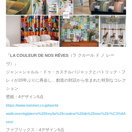
『
（ラ クルール ド ノ レー
LA COULEUR DE NOS RÊVES
ヴ）』
ジャン＝シャルル・ドゥ・カステルバジャックとパトリック・フ
レィが20年ぶりに再会し、創造の対話から生まれた特別なコレク
ション
壁紙：4デザイン5点
https://www.tominet.co.jp/world-
wallcovering/pierre%20frey/la%20couleur%20de%20nos%20r%C3%8A
ves/
ファブリックス：4デザイン5点