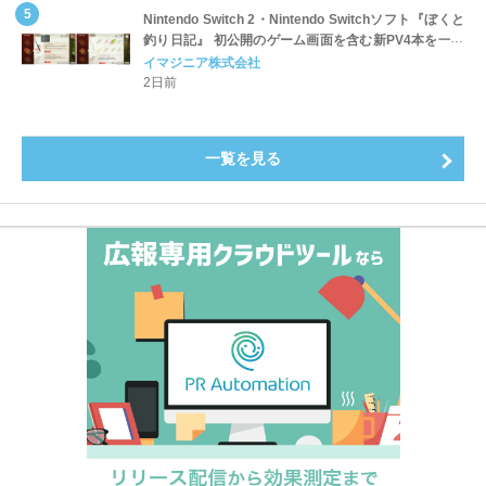
Nintendo Switch 2・Nintendo Switchソフト『ぼくと
釣り日記』 初公開のゲーム画面を含む新PV4本を一挙
公開！
イマジニア株式会社
2日前
一覧を見る