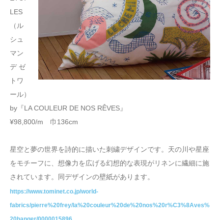
LES
（ル
シュ
マン
デ ゼ
トワ
ール）
by『LA COULEUR DE NOS RÊVES』
¥98,800/m 巾136cm
星空と夢の世界を詩的に描いた刺繍デザインです。天の川や星座
をモチーフに、想像力を広げる幻想的な表現がリネンに繊細に施
されています。同デザインの壁紙があります。
https://www.tominet.co.jp/world-
fabrics/pierre%20frey/la%20couleur%20de%20nos%20r%C3%8Aves%
20hanger/0000015896