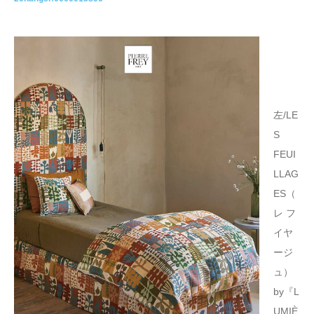
左/LE
S
FEUI
LLAG
ES（
レ フ
イヤ
ージ
ュ）
by『L
UMIÈ