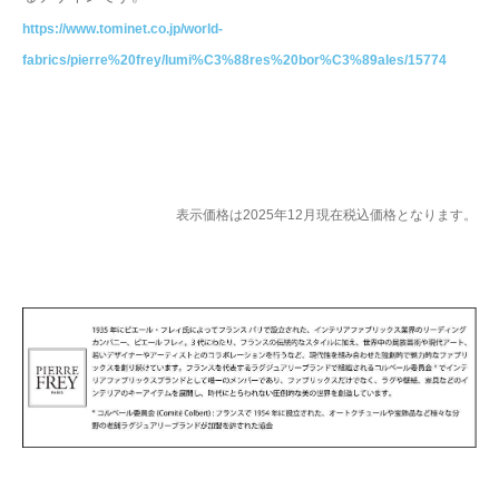
https://www.tominet.co.jp/world-
fabrics/pierre%20frey/lumi%C3%88res%20bor%C3%89ales/15774
表示価格は2025年12月現在税込価格となります。