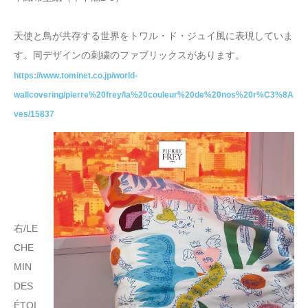
天使と鳥が共存する世界をトワル・ド・ジュイ風に表現していま
す。同デザインの刺繍のファブリックスがあります。
https://www.tominet.co.jp/world-
wallcovering/pierre%20frey/la%20couleur%20de%20nos%20r%C3%8A
ves/15837
右/LE
CHE
MIN
DES
ÉTOI