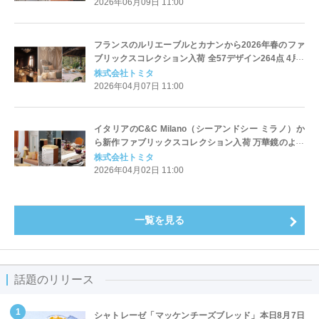
2026年06月09日 11:00
フランスのルリエーブルとカナンから2026年春のファ
ブリックスコレクション入荷 全57デザイン264点 4月7
日発売
株式会社トミタ
2026年04月07日 11:00
イタリアのC&C Milano（シーアンドシー ミラノ）か
ら新作ファブリックスコレクション入荷 万華鏡のよう
に変化する幾何学と色彩『KALEIDOS（カレイド
株式会社トミタ
ス）』15デザイン44点 4月2日発売
2026年04月02日 11:00
一覧を見る
話題のリリース
シャトレーゼ「マッケンチーズブレッド」本日8月7日