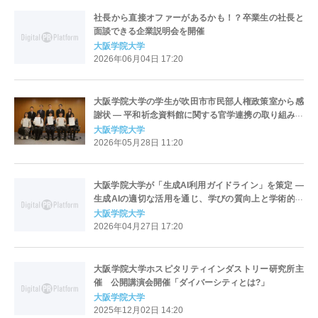
社長から直接オファーがあるかも！？卒業生の社長と
面談できる企業説明会を開催
大阪学院大学
2026年06月04日 17:20
大阪学院大学の学生が吹田市市民部人権政策室から感
謝状 ― 平和祈念資料館に関する官学連携の取り組みが
評価
大阪学院大学
2026年05月28日 11:20
大阪学院大学が「生成AI利用ガイドライン」を策定 ―
生成AIの適切な活用を通じ、学びの質向上と学術的誠
実性の確保をめざす
大阪学院大学
2026年04月27日 17:20
大阪学院大学ホスピタリティインダストリー研究所主
催 公開講演会開催「ダイバーシティとは?」
大阪学院大学
2025年12月02日 14:20