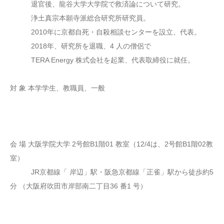
退官後、龍谷大学大学院で救済論について研究。
浄土真宗本願寺派総合研究所研究員。
2010年に京都自死・自殺相談センターを設立、代表。
2018年、研究所を退職、4 人の僧侶で
TERA Energy 株式会社を起業、代表取締役に就任。
対 象 本学学生、教職員、一般
会 場 大阪学院大学 2号館B1階01 教室（12/4は、2号館B1階02教
室）
JR京都線「 岸辺」駅・阪急京都線「正雀」駅から徒歩約5
分 （大阪府吹田市岸部南二丁目36 番1 号）