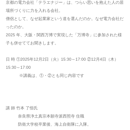
京都の電力会社「テラエナジー」は、つらい思いを抱えた人の居
場所づくりに力を入れる会社。
僧侶として、なぜ起業家という道を選んだのか。なぜ電力会社だ
ったのか。
2025 年、大阪・関西万博で実現した「万博寺」に参加された様
子も併せててお聞きします。
日 時 ①2025年12月2日（火）15:30～17:00 ②12月4日（木）
15:30～17:00
※講義は、①・②とも同じ内容です
講 師 竹本 了悟氏
奈良県浄土真宗本願寺派西照寺 住職
防衛大学校卒業後、海上自衛隊に入隊。