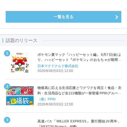
一覧を見る
話題のリリース
ポケモン夏マック「ハッピーセット編」 8月7日(金)よ
り、ハッピーセット『ポケモン』のおもちゃが期間限
定登場
日本マクドナルド株式会社
2026年08月03日 12:00
物価高に応える生活応援とワクワクを両立！食品・衣
料・生活用品など全222種類が一挙登場 PPIHグループ
「夏福袋」＆セール 8月6日(木)より順次スタート
（株）PPIH
2026年08月03日 12:00
高速バス「WILLER EXPRESS」運行開始20周年、
「NEXT20 Project」始動