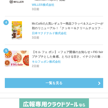
WILLER株式会社
3日前
McCaféの人気レギュラー商品フラッペ＆スムージーが
初のリニューアル！「クッキー＆クリームチョコフラ
ッペ」「マンゴースムージー」8月5日（水）から販売
日本マクドナルド株式会社
開始
3日前
【キル フェ ボン】＜フェア開催のお知らせ＞FIG fair
プチプチとした食感、とろける甘さ、イチジクの魅力
をたっぷりと。新作を含め、イチジク尽くしの全4種が
キルフェボン株式会社
登場8月20日（木）スタート
2日前
一覧を見る