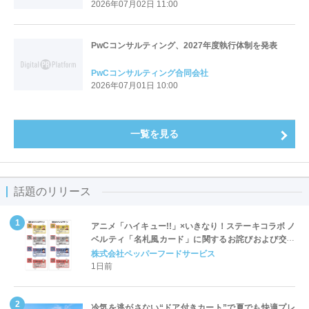
2026年07月02日 11:00
PwCコンサルティング、2027年度執行体制を発表
PwCコンサルティング合同会社
2026年07月01日 10:00
一覧を見る
話題のリリース
アニメ「ハイキュー!!」×いきなり！ステーキコラボ ノ
ベルティ「名札風カード」に関するお詫びおよび交換
対応についてのご案内
株式会社ペッパーフードサービス
1日前
冷気を逃がさない“ドア付きカート”で夏でも快適プレ