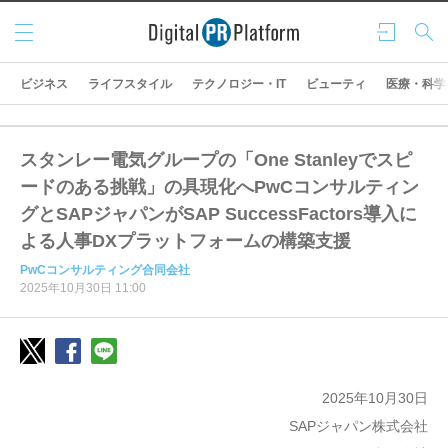
メニ
ログ
検索
ュー
イン
ビジネス
ライフスタイル
テクノロジー・IT
ビューティ
医療・科学
スタンレー電気グループの「One Stanleyでスピ
ードのある挑戦」の具現化へPwCコンサルティン
グとSAPジャパンがSAP SuccessFactors導入に
よる人事DXプラットフォームの構築支援
PwCコンサルティング合同会社
2025年10月30日 11:00
2025年10月30日
SAPジャパン株式会社