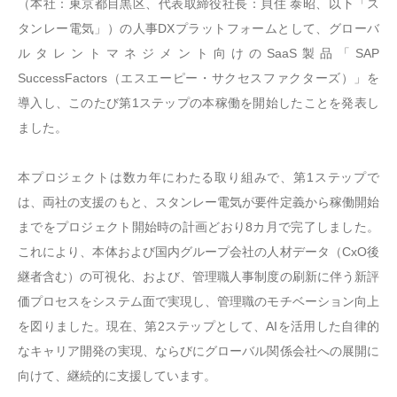
（本社：東京都目黒区、代表取締役社長：貝住 泰昭、以下「ス
タンレー電気」）の人事DXプラットフォームとして、グローバ
ルタレントマネジメント向けのSaaS製品「SAP
SuccessFactors（エスエーピー・サクセスファクターズ）」を
導入し、このたび第1ステップの本稼働を開始したことを発表し
ました。
本プロジェクトは数カ年にわたる取り組みで、第1ステップで
は、両社の支援のもと、スタンレー電気が要件定義から稼働開始
までをプロジェクト開始時の計画どおり8カ月で完了しました。
これにより、本体および国内グループ会社の人材データ（CxO後
継者含む）の可視化、および、管理職人事制度の刷新に伴う新評
価プロセスをシステム面で実現し、管理職のモチベーション向上
を図りました。現在、第2ステップとして、AIを活用した自律的
なキャリア開発の実現、ならびにグローバル関係会社への展開に
向けて、継続的に支援しています。