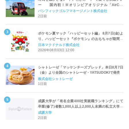
ー 国内初！※オリンピアオリジナル「AirCon
Cart（エアコンカート）」導入 | ＰＧＭ
パシフィックゴルフマネージメント株式会社
2日前
ポケモン夏マック「ハッピーセット編」 8月7日(金)よ
り、ハッピーセット『ポケモン』のおもちゃが期間限
定登場
日本マクドナルド株式会社
2026年08月03日 12:00
シャトレーゼ「マッケンチーズブレッド」本日8月7日
（金）より全国のシャトレーゼ・YATSUDOKIで発売
株式会社シャトレーゼ
1日前
成蹊大学が「有名企業400社実就職ランキング」にて
卒業(修了)者数1,000人以上2,000人未満の私立大学で
全国第1位を獲得！～実就職率は26.5%（前年比＋
成蹊大学
4.3pt）に伸長、東京の私立大学でも10位にランクイン
2日前
～