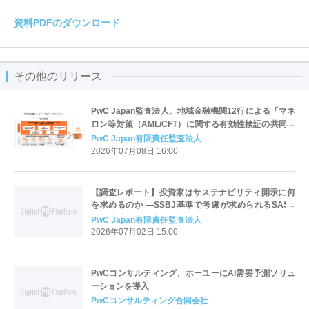
資料PDFのダウンロード
その他のリリース
PwC Japan監査法人、地域金融機関12行による「マネ
ロン等対策（AML/CFT）に関する有効性検証の共同監
査」を支援
PwC Japan有限責任監査法人
2026年07月08日 16:00
【調査レポート】投資家はサステナビリティ開示に何
を求めるのか ―SSBJ基準で考慮が求められるSASB
スタンダード活用の現在地―
PwC Japan有限責任監査法人
2026年07月02日 15:00
PwCコンサルティング、ホーユーにAI需要予測ソリュ
ーションを導入
PwCコンサルティング合同会社