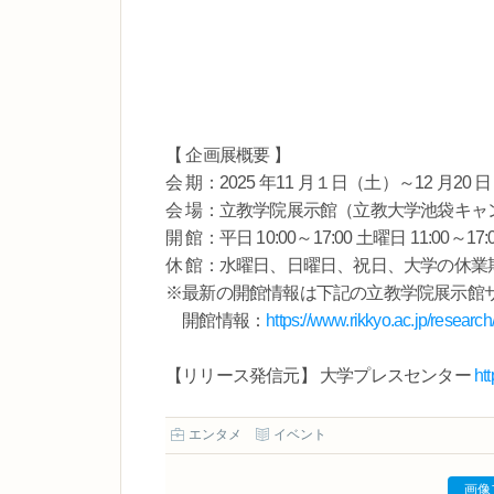
【 企画展概要 】
会 期：2025 年11 月１日（土）～12 月20
会 場：立教学院展示館（立教大学池袋キャ
開 館：平日 10:00～17:00 土曜日 11:00～17:
休 館：水曜日、日曜日、祝日、大学の休業
※最新の開館情報は下記の立教学院展示館
開館情報：
https://www.rikkyo.ac.jp/research/i
【リリース発信元】 大学プレスセンター
ht
エンタメ
イベント
画像