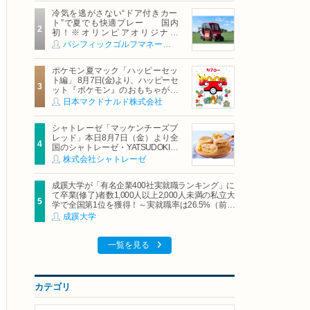
冷気を逃がさない“ドア付きカー
ト”で夏でも快適プレー 国内
初！※オリンピアオリジナル
「AirCon Cart（エアコンカー
パシフィックゴルフマネージメント株式会社
ト）」導入 | ＰＧＭ
ポケモン夏マック「ハッピーセッ
ト編」 8月7日(金)より、ハッピーセ
ット『ポケモン』のおもちゃが期
間限定登場
日本マクドナルド株式会社
シャトレーゼ「マッケンチーズブ
レッド」本日8月7日（金）より全
国のシャトレーゼ・YATSUDOKIで
発売
株式会社シャトレーゼ
成蹊大学が「有名企業400社実就職ランキング」に
て卒業(修了)者数1,000人以上2,000人未満の私立大
学で全国第1位を獲得！～実就職率は26.5%（前年
比＋4.3pt）に伸長、東京の私立大学でも10位にラ
成蹊大学
ンクイン～
一覧を見る
カテゴリ