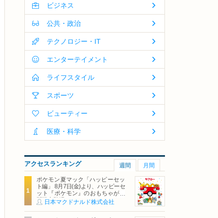
ビジネス
公共・政治
テクノロジー・IT
エンターテイメント
ライフスタイル
スポーツ
ビューティー
医療・科学
アクセスランキング
週間
月間
ポケモン夏マック「ハッピーセッ
ト編」 8月7日(金)より、ハッピーセ
ット『ポケモン』のおもちゃが期
間限定登場
日本マクドナルド株式会社