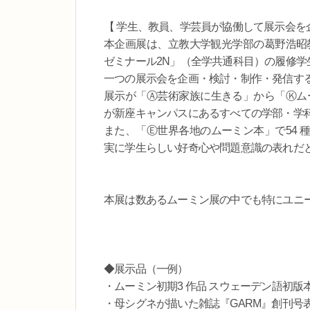
【 学生、教員、学芸員が協働して展示会を
本企画展は、立教大学観光学部の葛野浩昭教
ゼミナール2N」（全学共通科目）の履修学
一つの展示会を企画・検討・制作・発信す
展示が「Ⓐ芸術家族に生きる」から「Ⓚムー
が新座キャンパスにあるすべての学部・学
また、「Ⓔ世界各地のムーミン本」で54 
実に学生らしい好奇心や問題意識の表れだ
本展は数あるムーミン展の中でも特にユニ
◆展示品（一例）
・ムーミン初期3 作品 スウェーデン語初版
・母シグネが描いた雑誌『GARM』創刊号表