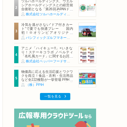
ツルハホールディングス、ウエル
シアホールディングスとの経営統
合後初となる「第26回JAPANドラ
ッグストアショー」に出展
株式会社ツルハホールディングス
冷気を逃がさない“ドア付きカー
ト”で夏でも快適プレー 国内
初！※オリンピアオリジナル
「AirCon Cart（エアコンカー
パシフィックゴルフマネージメント株式会社
ト）」導入 | ＰＧＭ
アニメ「ハイキュー!!」×いきな
り！ステーキコラボ ノベルティ
「名札風カード」に関するお詫び
および交換対応についてのご案内
株式会社ペッパーフードサービス
物価高に応える生活応援とワクワ
クを両立！食品・衣料・生活用品
など全222種類が一挙登場 PPIHグ
ループ「夏福袋」＆セール 8月6日
（株）PPIH
(木)より順次スタート
一覧を見る