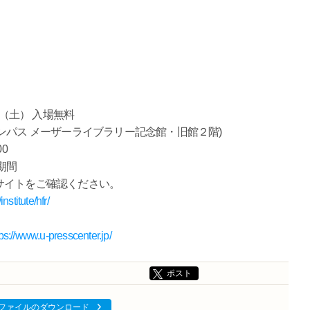
 日（土） 入場無料
ンパス メーザーライブラリー記念館・旧館２階)
00
期間
サイトをご確認ください。
nstitute/hfr/
tps://www.u-presscenter.jp/
ポスト
ファイルのダウンロード