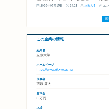
2026年07月15日
14:21
立教大学
エン
関
この企業の情報
組織名
立教大学
ホームページ
https://www.rikkyo.ac.jp/
代表者
西原 廉太
資本金
0 万円
上場