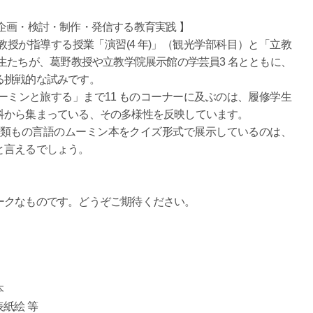
企画・検討・制作・発信する教育実践 】
授が指導する授業「演習(4 年)」（観光学部科目）と「立教
生たちが、葛野教授や立教学院展示館の学芸員3 名とともに、
る挑戦的な試みです。
ミンと旅する」まで11 ものコーナーに及ぶのは、履修学生
科から集まっている、その多様性を反映しています。
種類もの言語のムーミン本をクイズ形式で展示しているのは、
と言えるでしょう。
ークなものです。どうぞご期待ください。
本
紙絵 等