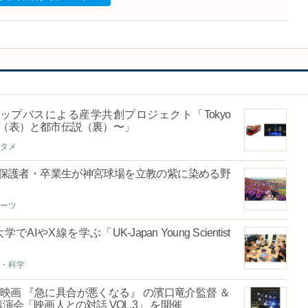
ップバスによる産学共創プロジェクト「Tokyo
ries 〜絶景（表）と都市伝説（裏）〜」
タメ
・保護者・卒業生が神宮球場を立教の紫に染める野
ーツ
線を学ぶ「UK-Japan Young Scientist
・科学
映画 『急に具合が悪くなる』 の濱口竜介監督 ＆
演会「映画人との対話 VOL.3」 を開催