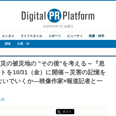
2026年8月7日 金曜日
エンタメ
ライフスタイル
スポーツ
ビューティ
医療・科学
調査
企業・IR
災の被災地の "その後"を考える～『息
トを10/31（金）に開催～災害の記憶を
ないでいくか―映像作家×報道記者と一
20
ポスト