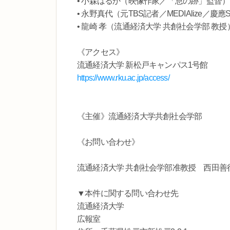
• 小森はるか（映像作家／「息の跡」監督）
• 永野真代（元TBS記者／MEDIAlize
• 龍崎 孝（流通経済大学 共創社会学部 教授
《アクセス》
流通経済大学 新松戸キャンパス1号館
https://www.rku.ac.jp/access/
《主催》流通経済大学共創社会学部
《お問い合わせ》
流通経済大学 共創社会学部准教授 西田善行 E-ma
▼本件に関する問い合わせ先
流通経済大学
広報室