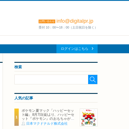
info@digitalpr.jp
お問い合わせ
受付 10：00〜18：00（土日祝日を除く）
ログインはこちら
検索
人気の記事
ポケモン夏マック「ハッピーセッ
ト編」 8月7日(金)より、ハッピーセ
ット『ポケモン』のおもちゃが期
間限定登場
日本マクドナルド株式会社