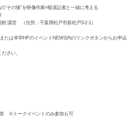
の"その後"を映像作家×報道記者と一緒に考える
0
館 講堂 （住所：千葉県松戸市新松戸3-2-1）
または本学HPのイベントNEWS内のリンクボタンからお申込
ください。
疑応答 ※トークイベントのみ参加も可