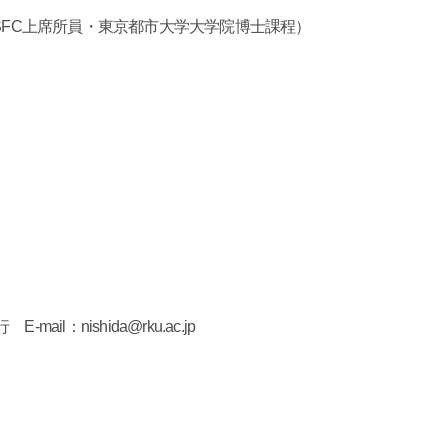
／慶應SFC上席所員・東京都市大学大学院博士課程）
）
il：nishida@rku.ac.jp