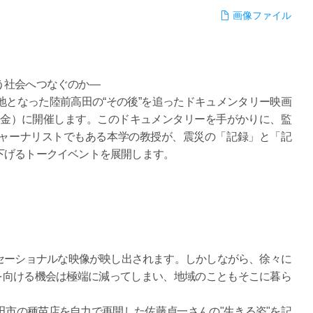
画像ファイル
う社会へつなぐのか―
となった陸前高田の“その後”を追ったドキュメンタリー映画
1日（金）に開催します。このドキュメンタリーを手がかりに、監
ャーナリストでもある本学の教授が、震災の「記録」と「記
下げるトークイベントを展開します。
セーショナルな映像が映し出されます。しかしながら、徐々に
を向ける機会は極端に減ってしまい、地域のこともそこに暮ら
市の種苗店を自力で再開した佐藤貞一さんの"生きる姿"を記