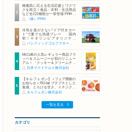
物価高に応える生活応援とワクワ
クを両立！食品・衣料・生活用品
など全222種類が一挙登場 PPIHグ
ループ「夏福袋」＆セール 8月6日
（株）PPIH
(木)より順次スタート
冷気を逃がさない“ドア付きカー
ト”で夏でも快適プレー 国内
初！※オリンピアオリジナル
「AirCon Cart（エアコンカー
パシフィックゴルフマネージメント株式会社
ト）」導入 | ＰＧＭ
McCaféの人気レギュラー商品フラ
ッペ＆スムージーが初のリニュー
アル！「クッキー＆クリームチョ
コフラッペ」「マンゴースムージ
日本マクドナルド株式会社
ー」8月5日（水）から販売開始
【キル フェ ボン】＜フェア開催の
お知らせ＞FIG fair プチプチとした
食感、とろける甘さ、イチジクの
魅力をたっぷりと。新作を含め、
キルフェボン株式会社
イチジク尽くしの全4種が登場8月
20日（木）スタート
一覧を見る
カテゴリ