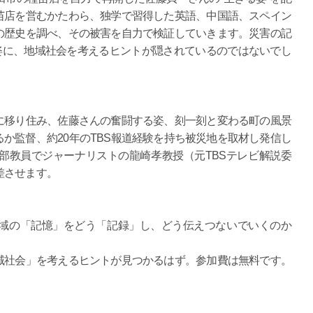
苗店を営むかたわら、独学で習得した英語、中国語、スペイン
の歴史を調べ、その被害を自力で検証していきます。災害の記
姿に、地域社会を考えるヒントが隠されているのではないでし
に移り住み、佐藤さんの奮闘する姿、刻一刻と変わる町の風景
か監督、約20年のTBS報道経験を持ち被災地を取材し発信し
部教員でジャーナリストの龍崎孝教授（元TBSテレビ解説委
差させます。
域の「記憶」をどう「記録」し、どう伝えつないでいくのか
域社会」を考えるヒントが見つかるはず。参加費は無料です。