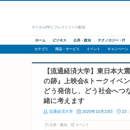
デジタルPRとプレスリリース配信
ホーム
ビジネス
公共・政治
テクノロジー・IT
カテゴリ
商品・サービス
イベント
キャンペーン
【流通経済大学】東日本大震
の跡』上映会&トークイベン
どう発信し、どう社会へつ
緒に考えます
流通経済大学
2025年10月23日
23：
公共・政治
イベント