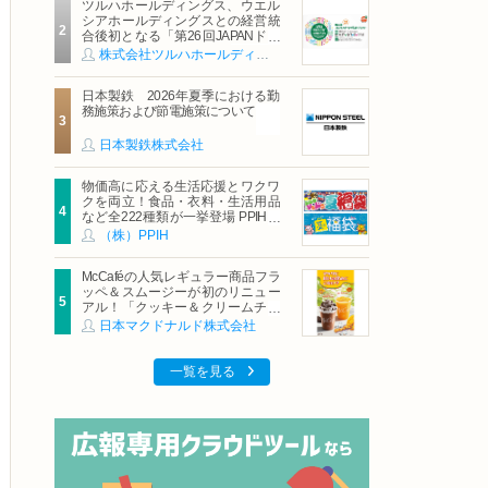
ツルハホールディングス、ウエル
シアホールディングスとの経営統
合後初となる「第26回JAPANドラ
ッグストアショー」に出展
株式会社ツルハホールディングス
日本製鉄 2026年夏季における勤
務施策および節電施策について
日本製鉄株式会社
物価高に応える生活応援とワクワ
クを両立！食品・衣料・生活用品
など全222種類が一挙登場 PPIHグ
ループ「夏福袋」＆セール 8月6日
（株）PPIH
(木)より順次スタート
McCaféの人気レギュラー商品フラ
ッペ＆スムージーが初のリニュー
アル！「クッキー＆クリームチョ
コフラッペ」「マンゴースムージ
日本マクドナルド株式会社
ー」8月5日（水）から販売開始
一覧を見る