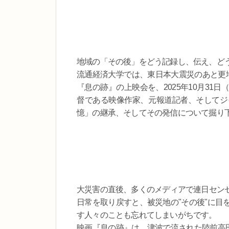
地域の「その後」をどう記録し、伝え、ど
流通経済大学では、東日本大震災のあと更地
『息の跡』の上映会を、2025年10月3
督である映像作家、元報道記者、そしてジ
憶」の継承、そしてその発信について掘り
大災害の直後、多くのメディアで連日セン
日常を取り戻すと、被災地の"その後"に目
す人々のことも忘れてしまいがちです。
映画『息の跡』は、津波で流された陸前高田