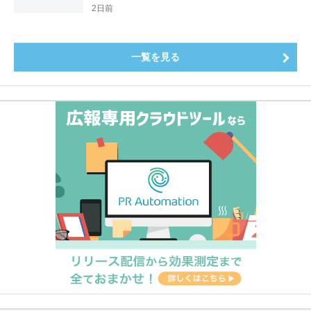
4.3pt）に伸長、東京の私立大学でも10位にランクイン
2日前
～
一覧を見る