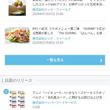
しのコロッケwithアイス」が神戸コロッケ元町本店に
登場
株式会社ロック・フィールド
2026年07月07日 10:00
RF1 × 紀文 コラボメニュー第二弾 “SURIMI”で広が
る惣菜の楽しさ 「The SURIMI」「はんぺん」を使っ
たサラダ＆フライ 7月16日より期間限定販売
株式会社ロック・フィールド
2026年07月06日 14:03
一覧を見る
話題のリリース
アニメ「ハイキュー!!」×いきなり！ステーキコラボ ノ
ベルティ「名札風カード」に関するお詫びおよび交換
対応についてのご案内
株式会社ペッパーフードサービス
1日前