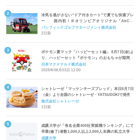
冷気を逃がさない“ドア付きカート”で夏でも快適プレ
ー 国内初！※オリンピアオリジナル「AirCon
Cart（エアコンカート）」導入 | ＰＧＭ
パシフィックゴルフマネージメント株式会社
2日前
ポケモン夏マック「ハッピーセット編」 8月7日(金)よ
り、ハッピーセット『ポケモン』のおもちゃが期間限
定登場
日本マクドナルド株式会社
2026年08月03日 12:00
シャトレーゼ「マッケンチーズブレッド」本日8月7日
（金）より全国のシャトレーゼ・YATSUDOKIで発売
株式会社シャトレーゼ
1日前
成蹊大学が「有名企業400社実就職ランキング」にて
卒業(修了)者数1,000人以上2,000人未満の私立大学で
全国第1位を獲得！～実就職率は26.5%（前年比＋
成蹊大学