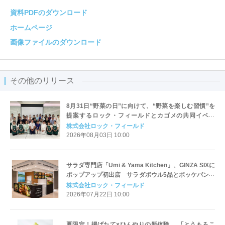
資料PDFのダウンロード
ホームページ
画像ファイルのダウンロード
その他のリリース
8月31日“野菜の日”に向けて、“野菜を楽しむ習慣”を
提案するロック・フィールドとカゴメの共同イベン
ト 「野菜の力を、おいしく知る日。」を開催しまし
株式会社ロック・フィールド
た
2026年08月03日 10:00
サラダ専門店「Umi & Yama Kitchen」、GINZA SIXに
ポップアップ初出店 サラダボウル5品とポッケパンサ
ラダ3品を展開、GINZA SIX限定メニューもラインアッ
株式会社ロック・フィールド
プ
2026年07月22日 10:00
夏限定！揚げたて×ひんやりの新体験 「とうもろこ