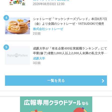
2026年08月03日 12:00
シャトレーゼ「マッケンチーズブレッド」本日8月7日
（金）より全国のシャトレーゼ・YATSUDOKIで発売
株式会社シャトレーゼ
2日前
成蹊大学が「有名企業400社実就職ランキング」にて
卒業(修了)者数1,000人以上2,000人未満の私立大学で
全国第1位を獲得！～実就職率は26.5%（前年比＋
成蹊大学
4.3pt）に伸長、東京の私立大学でも10位にランクイン
3日前
～
一覧を見る