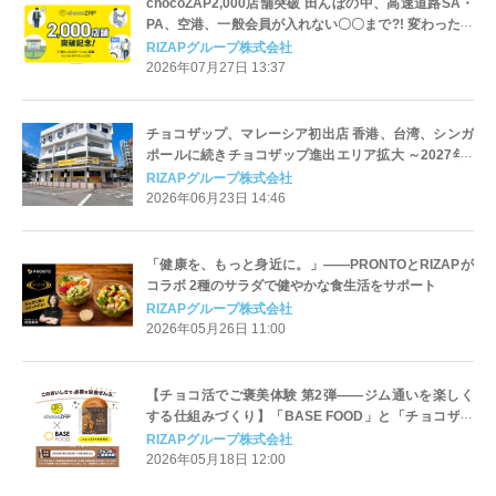
chocoZAP2,000店舗突破 田んぼの中、高速道路SA・
PA、空港、一般会員が入れない〇〇まで?! 変わったロ
ケーション店舗をインフォグラフィックスで一挙公開
RIZAPグループ株式会社
2026年07月27日 13:37
チョコザップ、マレーシア初出店 香港、台湾、シンガ
ポールに続きチョコザップ進出エリア拡大 ～2027年3
月期 海外最大150店舗計画に向け、今夏2店舗を連続オ
RIZAPグループ株式会社
ープン～
2026年06月23日 14:46
「健康を、もっと身近に。」――PRONTOとRIZAPが
コラボ 2種のサラダで健やかな食生活をサポート
RIZAPグループ株式会社
2026年05月26日 11:00
【チョコ活でご褒美体験 第2弾――ジム通いを楽しく
する仕組みづくり】「BASE FOOD」と「チョコザッ
プ」がチョコっとコラボ
RIZAPグループ株式会社
2026年05月18日 12:00