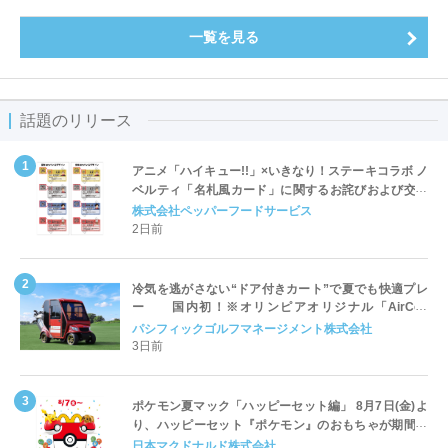
一覧を見る
話題のリリース
アニメ「ハイキュー!!」×いきなり！ステーキコラボ ノ
ベルティ「名札風カード」に関するお詫びおよび交換
対応についてのご案内
株式会社ペッパーフードサービス
2日前
冷気を逃がさない“ドア付きカート”で夏でも快適プレ
ー 国内初！※オリンピアオリジナル「AirCon
Cart（エアコンカート）」導入 | ＰＧＭ
パシフィックゴルフマネージメント株式会社
3日前
ポケモン夏マック「ハッピーセット編」 8月7日(金)よ
り、ハッピーセット『ポケモン』のおもちゃが期間限
定登場
日本マクドナルド株式会社