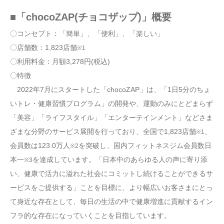
■「chocoZAP(チョコザップ)」概要
〇コンセプト：「簡単」、「便利」、「楽しい」
〇店舗数：1,823店舗
※1
〇利用料金：月額3,278円(税込)
〇特徴
2022年7月にスタートした「chocoZAP」は、「1日5分のちょ
いトレ・健康習慣プログラム」の開発や、運動のみにとどまらず
「美容」「ライフスタイル」「エンターテインメント」などさま
ざまな分野のサービス展開を行っており、全国で1,823店舗
、
※1
会員数は123.0万人
を突破し、国内フィットネスジム会員数日
※2
本一
を達成しています。「日本中のあらゆる人の声に寄り添
※3
い、健康で活力に溢れた社会にコミットし続けることができるサ
ービスをご提供する」ことを目標に、より幅広いお客さまにとっ
て身近な存在として、毎日の生活の中で健康増進に貢献するイン
フラ的な存在になっていくことを目指しています。