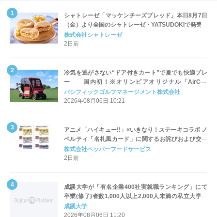
シャトレーゼ「マッケンチーズブレッド」本日8月7日
（金）より全国のシャトレーゼ・YATSUDOKIで発売
株式会社シャトレーゼ
2日前
冷気を逃がさない“ドア付きカート”で夏でも快適プレ
ー 国内初！※オリンピアオリジナル「AirCon
Cart（エアコンカート）」導入 | ＰＧＭ
パシフィックゴルフマネージメント株式会社
2026年08月06日 10:21
アニメ「ハイキュー!!」×いきなり！ステーキコラボ ノ
ベルティ「名札風カード」に関するお詫びおよび交換
対応についてのご案内
株式会社ペッパーフードサービス
2日前
成蹊大学が「有名企業400社実就職ランキング」にて
卒業(修了)者数1,000人以上2,000人未満の私立大学で
全国第1位を獲得！～実就職率は26.5%（前年比＋
成蹊大学
4.3pt）に伸長、東京の私立大学でも10位にランクイン
2026年08月06日 11:20