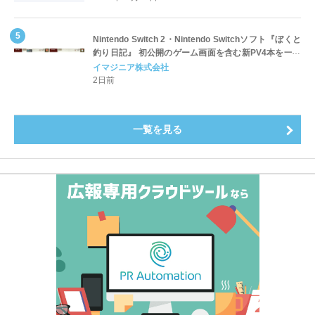
～
Nintendo Switch 2・Nintendo Switchソフト『ぼくと
釣り日記』 初公開のゲーム画面を含む新PV4本を一挙
公開！
イマジニア株式会社
2日前
一覧を見る