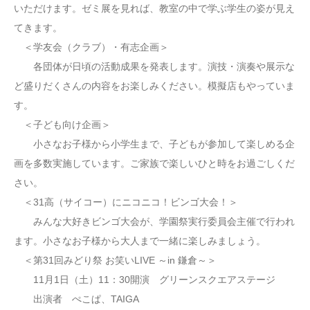
いただけます。ゼミ展を見れば、教室の中で学ぶ学生の姿が見え
てきます。
＜学友会（クラブ）・有志企画＞
各団体が日頃の活動成果を発表します。演技・演奏や展示な
ど盛りだくさんの内容をお楽しみください。模擬店もやっていま
す。
＜子ども向け企画＞
小さなお子様から小学生まで、子どもが参加して楽しめる企
画を多数実施しています。ご家族で楽しいひと時をお過ごしくだ
さい。
＜31高（サイコー）にニコニコ！ビンゴ大会！＞
みんな大好きビンゴ大会が、学園祭実行委員会主催で行われ
ます。小さなお子様から大人まで一緒に楽しみましょう。
＜第31回みどり祭 お笑いLIVE ～in 鎌倉～＞
11月1日（土）11：30開演 グリーンスクエアステージ
出演者 ぺこぱ、TAIGA