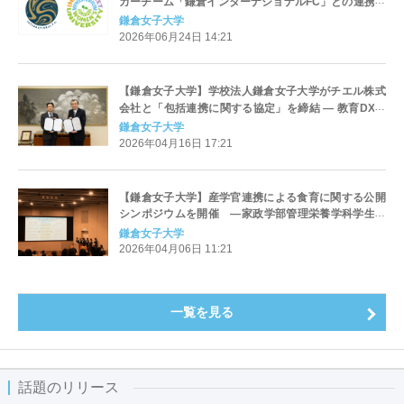
カーチーム「鎌倉インターナショナルFC」との連携事
業をスタート ―ジュニアユースに所属する中学生を対
鎌倉女子大学
象に食育・栄養サポート―
2026年06月24日 14:21
【鎌倉女子大学】学校法人鎌倉女子大学がチエル株式
会社と「包括連携に関する協定」を締結 ― 教育DXに
よる未来の教室づくりに向けた実証を開始 ―
鎌倉女子大学
2026年04月16日 17:21
【鎌倉女子大学】産学官連携による食育に関する公開
シンポジウムを開催 ―家政学部管理栄養学科学生が
鎌倉運動栄養アプリ「鎌ップジュニア」の開発成果を
鎌倉女子大学
発表―
2026年04月06日 11:21
一覧を見る
話題のリリース