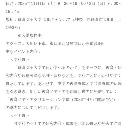
日時：2025年11月1日（土）9：30～16：00 / 2日（日）9：00～
15：45
場所：鎌倉女子大学 大船キャンパス（神奈川県鎌倉市大船6丁目
1番3号）
※入退場自由
アクセス：大船駅下車、東口または笠間口から徒歩8分
主なイベント内容：
＜学科展＞
「鎌倉女子大学で何が学べるのか？」をテーマに、教育・研
究内容や取得可能な免許・資格などを、学科ごとにわかりやすく
展示しています。あわせて、本学の教員養成と学芸員養成の伝統
を引き継ぎ、新しい教育メディアを創造し世界に発信していく
「教育メディアクリエーション学環（2026年4月に開設予定）」
の魅力についても紹介します。
＜ゼミ展＞
各学科のゼミでの研究内容・成果をパネル展示や発表でご覧