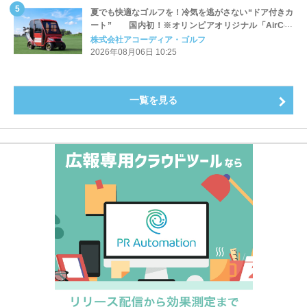
夏でも快適なゴルフを！冷気を逃がさない“ドア付きカ
ート” 国内初！※オリンピアオリジナル「AirCon
Cart（エアコンカート）」導入 | アコーディア・ゴ
株式会社アコーディア・ゴルフ
ルフ
2026年08月06日 10:25
一覧を見る