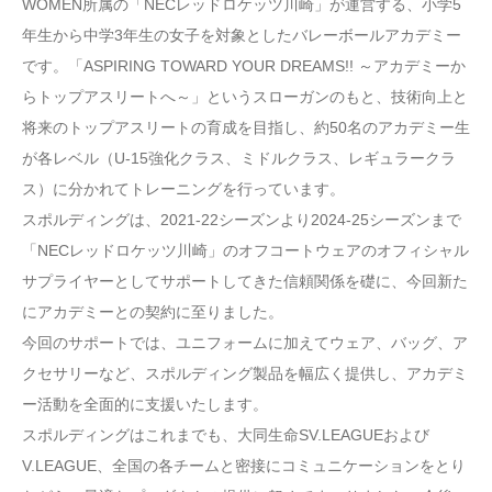
WOMEN所属の「NECレッドロケッツ川崎」が運営する、小学5
年生から中学3年生の女子を対象としたバレーボールアカデミー
です。「ASPIRING TOWARD YOUR DREAMS!! ～アカデミーか
らトップアスリートへ～」というスローガンのもと、技術向上と
将来のトップアスリートの育成を目指し、約50名のアカデミー生
が各レベル（U-15強化クラス、ミドルクラス、レギュラークラ
ス）に分かれてトレーニングを行っています。
スポルディングは、2021-22シーズンより2024-25シーズンまで
「NECレッドロケッツ川崎」のオフコートウェアのオフィシャル
サプライヤーとしてサポートしてきた信頼関係を礎に、今回新た
にアカデミーとの契約に至りました。
今回のサポートでは、ユニフォームに加えてウェア、バッグ、ア
クセサリーなど、スポルディング製品を幅広く提供し、アカデミ
ー活動を全面的に支援いたします。
スポルディングはこれまでも、大同生命SV.LEAGUEおよび
V.LEAGUE、全国の各チームと密接にコミュニケーションをとり