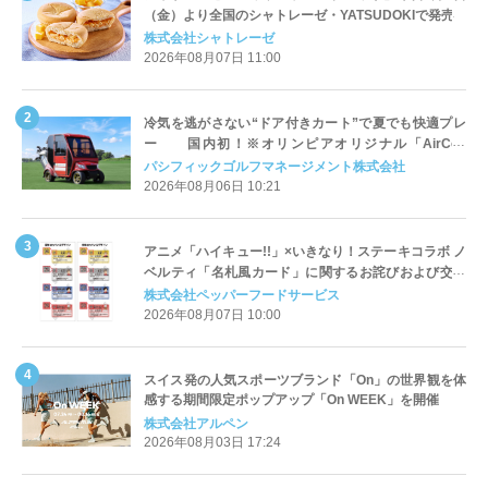
（金）より全国のシャトレーゼ・YATSUDOKIで発売
株式会社シャトレーゼ
2026年08月07日 11:00
冷気を逃がさない“ドア付きカート”で夏でも快適プレ
ー 国内初！※オリンピアオリジナル「AirCon
Cart（エアコンカート）」導入 | ＰＧＭ
パシフィックゴルフマネージメント株式会社
2026年08月06日 10:21
アニメ「ハイキュー!!」×いきなり！ステーキコラボ ノ
ベルティ「名札風カード」に関するお詫びおよび交換
対応についてのご案内
株式会社ペッパーフードサービス
2026年08月07日 10:00
スイス発の人気スポーツブランド「On」の世界観を体
感する期間限定ポップアップ「On WEEK」を開催
株式会社アルペン
2026年08月03日 17:24