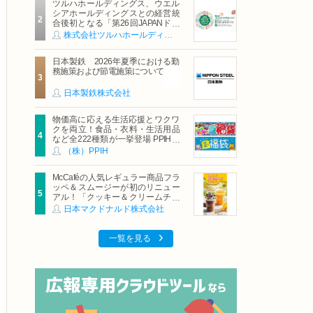
ツルハホールディングス、ウエル
シアホールディングスとの経営統
合後初となる「第26回JAPANドラ
ッグストアショー」に出展
株式会社ツルハホールディングス
日本製鉄 2026年夏季における勤
務施策および節電施策について
日本製鉄株式会社
物価高に応える生活応援とワクワ
クを両立！食品・衣料・生活用品
など全222種類が一挙登場 PPIHグ
ループ「夏福袋」＆セール 8月6日
（株）PPIH
(木)より順次スタート
McCaféの人気レギュラー商品フラ
ッペ＆スムージーが初のリニュー
アル！「クッキー＆クリームチョ
コフラッペ」「マンゴースムージ
日本マクドナルド株式会社
ー」8月5日（水）から販売開始
一覧を見る