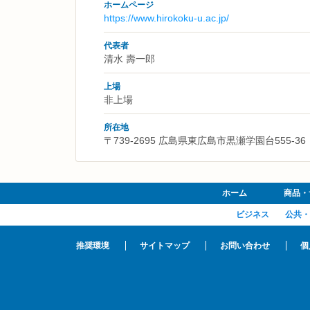
ホームページ
https://www.hirokoku-u.ac.jp/
代表者
清水 壽一郎
上場
非上場
所在地
〒739-2695 広島県東広島市黒瀬学園台555-36
ホーム
商品・
ビジネス
公共・
推奨環境
サイトマップ
お問い合わせ
個