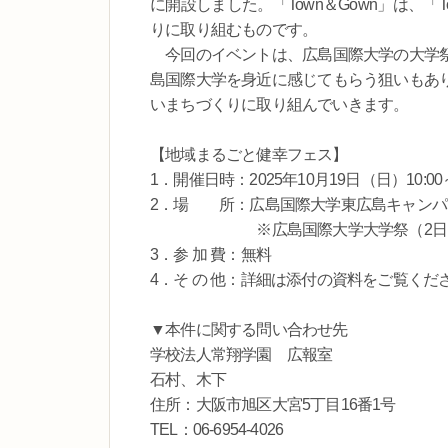
に開設しました。「Town＆Gown」は、「
りに取り組むものです。
今回のイベントは、広島国際大学の大学祭
島国際大学を身近に感じてもらう狙いもあ
いまちづくりに取り組んでいきます。
【地域まるごと健幸フェス】
1．開催日時：2025年10月19日（日）10:00～
2．場 所：広島国際大学東広島キャンパス（
※広島国際大学大学祭（2日目
3．参 加 費：無料
4．そ の 他：詳細は添付の資料をご覧くだ
▼本件に関する問い合わせ先
学校法人常翔学園 広報室
石村、木下
住所：大阪市旭区大宮5丁目16番1号
TEL：06-6954-4026