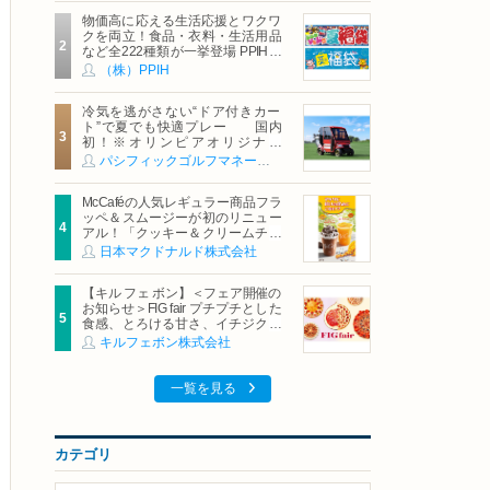
物価高に応える生活応援とワクワ
クを両立！食品・衣料・生活用品
など全222種類が一挙登場 PPIHグ
ループ「夏福袋」＆セール 8月6日
（株）PPIH
(木)より順次スタート
冷気を逃がさない“ドア付きカー
ト”で夏でも快適プレー 国内
初！※オリンピアオリジナル
「AirCon Cart（エアコンカー
パシフィックゴルフマネージメント株式会社
ト）」導入 | ＰＧＭ
McCaféの人気レギュラー商品フラ
ッペ＆スムージーが初のリニュー
アル！「クッキー＆クリームチョ
コフラッペ」「マンゴースムージ
日本マクドナルド株式会社
ー」8月5日（水）から販売開始
【キル フェ ボン】＜フェア開催の
お知らせ＞FIG fair プチプチとした
食感、とろける甘さ、イチジクの
魅力をたっぷりと。新作を含め、
キルフェボン株式会社
イチジク尽くしの全4種が登場8月
20日（木）スタート
一覧を見る
カテゴリ