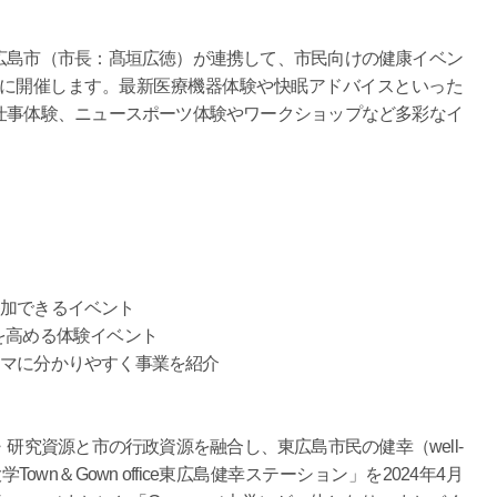
島市（市長：髙垣広徳）が連携して、市民向けの健康イベン
日に開催します。最新医療機器体験や快眠アドバイスといった
仕事体験、ニュースポーツ体験やワークショップなど多彩なイ
参加できるイベント
g）を高める体験イベント
ーマに分かりやすく事業を紹介
究資源と市の行政資源を融合し、東広島市民の健幸（well-
own＆Gown office東広島健幸ステーション」を2024年4月