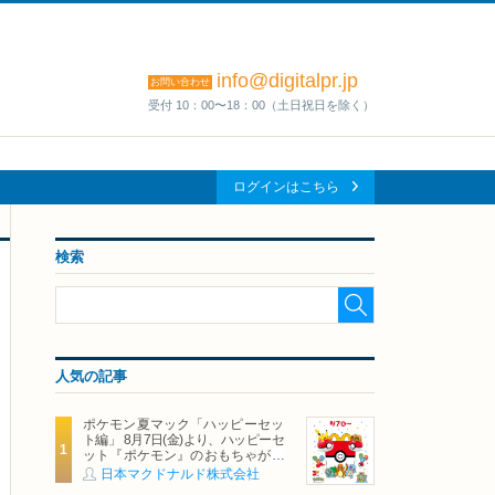
info@digitalpr.jp
お問い合わせ
受付 10：00〜18：00（土日祝日を除く）
ログインはこちら
検索
人気の記事
ポケモン夏マック「ハッピーセッ
ト編」 8月7日(金)より、ハッピーセ
ット『ポケモン』のおもちゃが期
間限定登場
日本マクドナルド株式会社