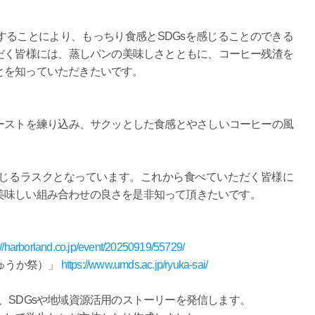
ることにより、もっちり食感とSDGsを感じることのできる
だく皆様には、蒸しパンの美味しさとともに、コーヒー残渣を
とを知っていただきたいです。
ストを練り込み、サクッとした食感とやさしいコーヒーの風
じるラスクとなっています。これから食べていただく皆様に
美味しい組み合わせの良さを是非知って頂きたいです。
://harborland.co.jp/event/20250919/55729/
ゅうか祭）」
https://www.umds.ac.jp/ryuka-sai/
SDGsや地域資源活用のストーリーを発信します。