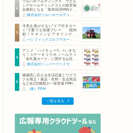
ツルハホールディングス、ウエル
シアホールディングスとの経営統
合後初となる「第26回JAPANドラ
ッグストアショー」に出展
株式会社ツルハホールディングス
冷気を逃がさない“ドア付きカー
ト”で夏でも快適プレー 国内
初！※オリンピアオリジナル
「AirCon Cart（エアコンカー
パシフィックゴルフマネージメント株式会社
ト）」導入 | ＰＧＭ
アニメ「ハイキュー!!」×いきな
り！ステーキコラボ ノベルティ
「名札風カード」に関するお詫び
および交換対応についてのご案内
株式会社ペッパーフードサービス
物価高に応える生活応援とワクワ
クを両立！食品・衣料・生活用品
など全222種類が一挙登場 PPIHグ
ループ「夏福袋」＆セール 8月6日
（株）PPIH
(木)より順次スタート
一覧を見る