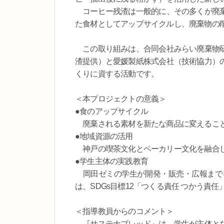
コーヒー残渣は一般的に、その多くが廃棄
た食材としてアップサイクルし、廃棄物の
この取り組みは、合同会社みらい廃棄物研
渣提供）と愛媛製紙株式会社（技術協力）
くりに資する活動です。
＜本プロジェクトの意義＞
●食のアップサイクル
廃棄される素材を新たな商品に変えること
●地域資源の活用
神戸の喫茶文化とベーカリー文化を融合し
●学生主体の実践教育
岡田ゼミの学生が開発・販売・広報まで
は、SDGs目標12「つくる責任 つかう責
＜指導教員からのコメント＞
『サステナブレッド』は、学生が主体とな