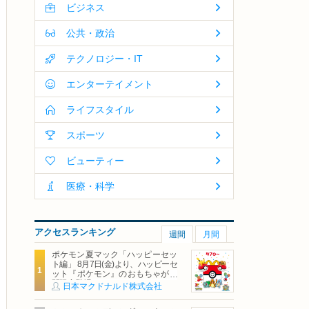
ビジネス
公共・政治
テクノロジー・IT
エンターテイメント
ライフスタイル
スポーツ
ビューティー
医療・科学
アクセスランキング
週間
月間
ポケモン夏マック「ハッピーセッ
ト編」 8月7日(金)より、ハッピーセ
ット『ポケモン』のおもちゃが期
間限定登場
日本マクドナルド株式会社