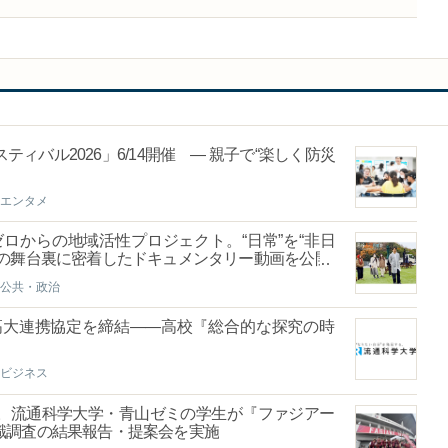
ィバル2026」6/14開催 ― 親子で“楽しく防災
エンタメ
ロからの地域活性プロジェクト。“日常”を“非日
顔の舞台裏に密着したドキュメンタリー動画を公開
公共・政治
高大連携協定を締結――高校『総合的な探究の時
ビジネス
。流通科学大学・青山ゼミの学生が『ファジアー
識調査の結果報告・提案会を実施