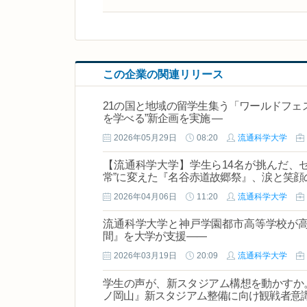
この企業の関連リリース
21の国と地域の留学生集う「ワールドフェステ
を学べる”新企画を実施 ―
2026年05月29日
08:20
流通科学大学
【流通科学大学】学生ら14名が挑んだ、ゼ
常”に変えた『名谷赤道故郷祭』、涙と笑
2026年04月06日
11:20
流通科学大学
流通科学大学と神戸学園都市高等学校が
間』を大学が支援――
2026年03月19日
20:09
流通科学大学
学生の声が、新スタジアム構想を動かすか
ノ岡山』新スタジアム整備に向け観戦者意