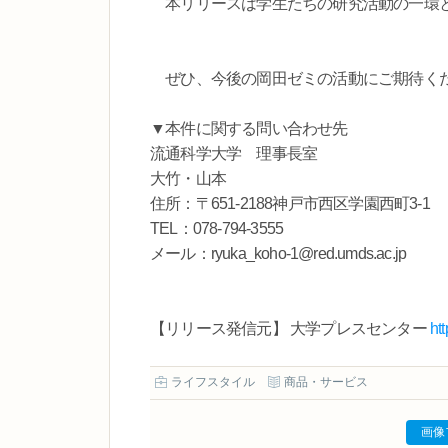
本リリースは学生たちの研究活動の一環と
ぜひ、今後の岡田ゼミの活動にご期待く
▼本件に関する問い合わせ先
流通科学大学 理事長室
大竹・山本
住所：〒651-2188神戸市西区学園西町3-1
TEL：078-794-3555
メール：ryuka_koho-1@red.umds.ac.jp
【リリース発信元】 大学プレスセンター
ht
ライフスタイル
商品・サービス
画像