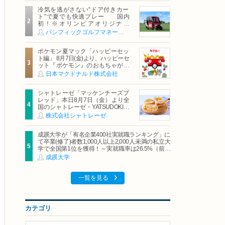
冷気を逃がさない“ドア付きカー
ト”で夏でも快適プレー 国内
初！※オリンピアオリジナル
「AirCon Cart（エアコンカー
パシフィックゴルフマネージメント株式会社
ト）」導入 | ＰＧＭ
ポケモン夏マック「ハッピーセッ
ト編」 8月7日(金)より、ハッピーセ
ット『ポケモン』のおもちゃが期
間限定登場
日本マクドナルド株式会社
シャトレーゼ「マッケンチーズブ
レッド」本日8月7日（金）より全
国のシャトレーゼ・YATSUDOKIで
発売
株式会社シャトレーゼ
成蹊大学が「有名企業400社実就職ランキング」に
て卒業(修了)者数1,000人以上2,000人未満の私立大
学で全国第1位を獲得！～実就職率は26.5%（前年
比＋4.3pt）に伸長、東京の私立大学でも10位にラ
成蹊大学
ンクイン～
一覧を見る
カテゴリ