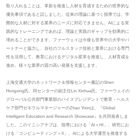
取り入れることは、革新を推進し人材を育成するための世界的な
優先事項であると話しました。従来の理論に基づく指導では、学
際的な人材に対する業界のニーズに対応できません。AIによる実
践的なトレーニングであれば、理論と実践のギャップを効果的に
埋めることができます。ファーウェイは今後も世界中の大学やパ
ートナーと協力し、自社のフルスタック技術と業界における専門
性を活用して、教育におけるデジタル変革を推進し、人材育成を
進め、様々な業界の質の高い発展を支援します。
上海交通大学のネットワーク＆情報センター書記のShen
Hongxing氏、同センターの副主任Lin Xinhua氏、ファーウェイの
グローバル公共部門事業部のバイスプレジデントで教育・ヘルス
ケア部門ゼネラルマネージャーのZhao Yixinは、『Global
Intelligent Education and Research Showcase』を共同発表しま
した。このイニシアチブは、指導における「AI＋HI」、研究にお
ける「コンピューティング＋X」、AIによる大学運営を推進する