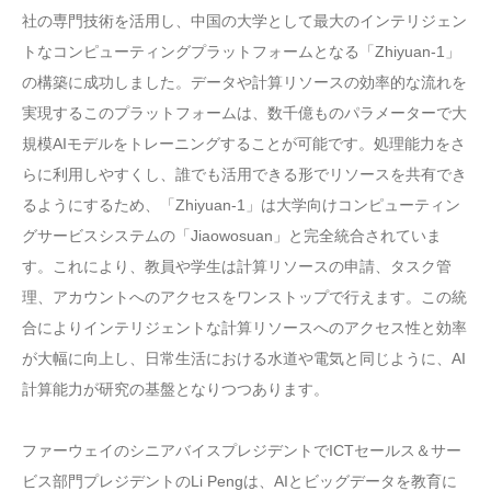
社の専門技術を活用し、中国の大学として最大のインテリジェン
トなコンピューティングプラットフォームとなる「Zhiyuan-1」
の構築に成功しました。データや計算リソースの効率的な流れを
実現するこのプラットフォームは、数千億ものパラメーターで大
規模AIモデルをトレーニングすることが可能です。処理能力をさ
らに利用しやすくし、誰でも活用できる形でリソースを共有でき
るようにするため、「Zhiyuan-1」は大学向けコンピューティン
グサービスシステムの「Jiaowosuan」と完全統合されていま
す。これにより、教員や学生は計算リソースの申請、タスク管
理、アカウントへのアクセスをワンストップで行えます。この統
合によりインテリジェントな計算リソースへのアクセス性と効率
が大幅に向上し、日常生活における水道や電気と同じように、AI
計算能力が研究の基盤となりつつあります。
ファーウェイのシニアバイスプレジデントでICTセールス＆サー
ビス部門プレジデントのLi Pengは、AIとビッグデータを教育に