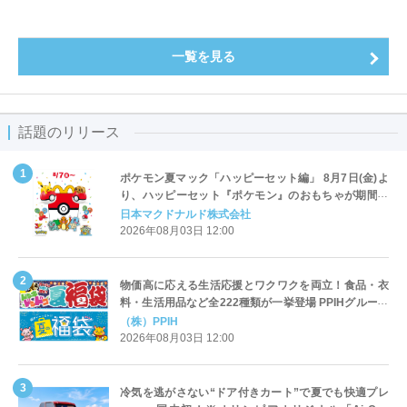
一覧を見る
話題のリリース
ポケモン夏マック「ハッピーセット編」 8月7日(金)よ
り、ハッピーセット『ポケモン』のおもちゃが期間限
定登場
日本マクドナルド株式会社
2026年08月03日 12:00
物価高に応える生活応援とワクワクを両立！食品・衣
料・生活用品など全222種類が一挙登場 PPIHグループ
「夏福袋」＆セール 8月6日(木)より順次スタート
（株）PPIH
2026年08月03日 12:00
冷気を逃がさない“ドア付きカート”で夏でも快適プレ