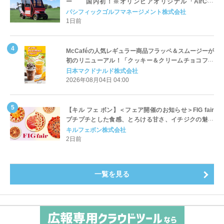
ー 国内初！※オリンピアオリジナル「AirCon
Cart（エアコンカート）」導入 | ＰＧＭ
パシフィックゴルフマネージメント株式会社
1日前
McCaféの人気レギュラー商品フラッペ＆スムージーが
初のリニューアル！「クッキー＆クリームチョコフラ
ッペ」「マンゴースムージー」8月5日（水）から販売
日本マクドナルド株式会社
開始
2026年08月04日 04:00
【キル フェ ボン】＜フェア開催のお知らせ＞FIG fair
プチプチとした食感、とろける甘さ、イチジクの魅力
をたっぷりと。新作を含め、イチジク尽くしの全4種が
キルフェボン株式会社
登場8月20日（木）スタート
2日前
一覧を見る