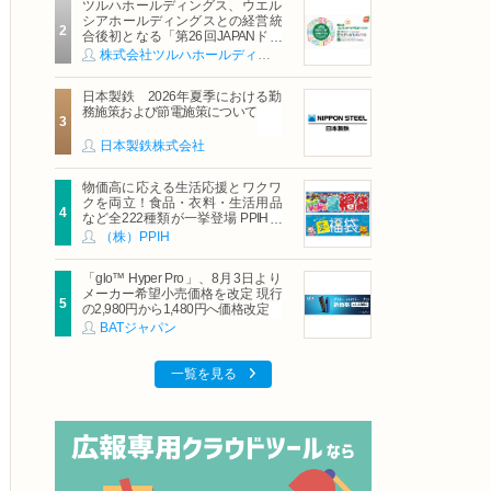
ツルハホールディングス、ウエル
シアホールディングスとの経営統
合後初となる「第26回JAPANドラ
ッグストアショー」に出展
株式会社ツルハホールディングス
日本製鉄 2026年夏季における勤
務施策および節電施策について
日本製鉄株式会社
物価高に応える生活応援とワクワ
クを両立！食品・衣料・生活用品
など全222種類が一挙登場 PPIHグ
ループ「夏福袋」＆セール 8月6日
（株）PPIH
(木)より順次スタート
「glo™ Hyper Pro」、8月3日より
メーカー希望小売価格を改定 現行
の2,980円から1,480円へ価格改定
BATジャパン
一覧を見る