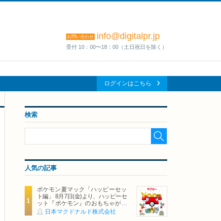
info@digitalpr.jp
お問い合わせ
受付 10：00〜18：00（土日祝日を除く）
ログインはこちら
検索
人気の記事
ポケモン夏マック「ハッピーセッ
ト編」 8月7日(金)より、ハッピーセ
ット『ポケモン』のおもちゃが期
間限定登場
日本マクドナルド株式会社