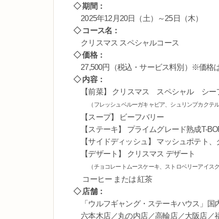
◇ 期間：
2025年12月20日（土）～25日（木）
◇ コース名：
クリスマス スペシャルコース
◇ 価格：
27,500円（税込・サービス料別）※価格
◇ 内容：
【前菜】 クリスマス スペシャル シー
（フレッシュベルーガキャビア、シュリンプカクテ
【スープ】 ビーフバリー
【ステーキ】 プライムグレード熟成T-BO
【サイドディッシュ】 マッシュポテト、
【デザート】 クリスマス デザート
（チョコレートムースケーキ、ストロベリーアイスク
コーヒー または 紅茶
◇ 店舗：
「ウルフギャング・ステーキハウス」国内
六本木店／丸の内店／高輪店／大阪店／