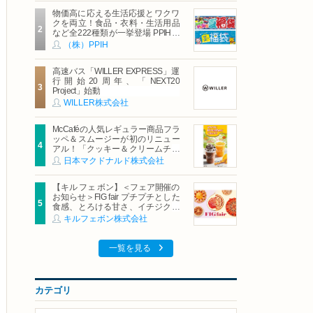
物価高に応える生活応援とワクワ
クを両立！食品・衣料・生活用品
など全222種類が一挙登場 PPIHグ
ループ「夏福袋」＆セール 8月6日
（株）PPIH
(木)より順次スタート
高速バス「WILLER EXPRESS」運
行開始20周年、「NEXT20
Project」始動
WILLER株式会社
McCaféの人気レギュラー商品フラ
ッペ＆スムージーが初のリニュー
アル！「クッキー＆クリームチョ
コフラッペ」「マンゴースムージ
日本マクドナルド株式会社
ー」8月5日（水）から販売開始
【キル フェ ボン】＜フェア開催の
お知らせ＞FIG fair プチプチとした
食感、とろける甘さ、イチジクの
魅力をたっぷりと。新作を含め、
キルフェボン株式会社
イチジク尽くしの全4種が登場8月
20日（木）スタート
一覧を見る
カテゴリ