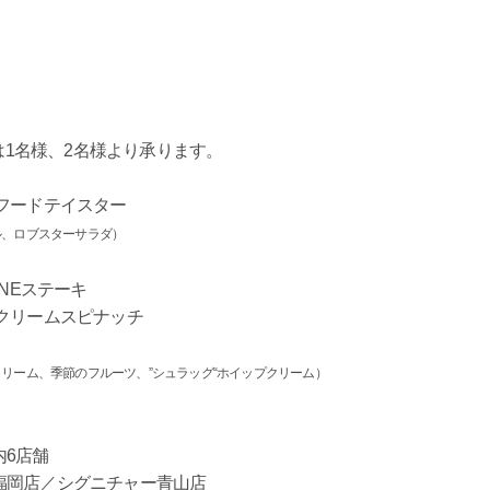
は1名様、2名様より承ります。
フードテイスター
ル、ロブスターサラダ）
NEステーキ
クリームスピナッチ
リーム、季節のフルーツ、”シュラッグ“ホイップクリーム）
6店舗
福岡店／シグニチャー青山店