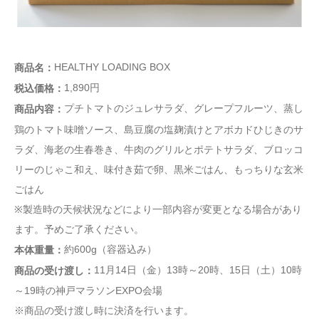
HEALTHY LOADING BOX
商品名：
1,890円
税込価格：
プチトマトのジュレサラダ、グレープフルーツ、蒸し
商品内容：
鶏のトマト味噌ソース、島豆腐の塩麹漬けとアボカドひじきのサ
ラダ、海老の生春巻き、牛肉のグリルとポテトサラダ、ブロッコ
リーのじゃこ和え、味付き茹で卵、黒米ごはん、もっちりな玄米
ごはん
※製造時の天候状況などにより一部内容が変更となる場合があり
ます。予めご了承ください。
約600g（容器込み）
本体重量：
11月14日（金）13時～20時、15日（土）10時
商品の受け渡し：
～19時の神戸マラソンEXPO会場
※商品の受け渡し時に決済を行います。