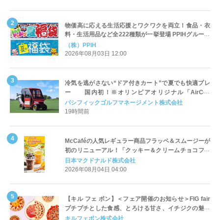
物価高に応える生活応援とワクワクを両立！食品・衣
料・生活用品など全222種類が一挙登場 PPIHグループ
「夏福袋」＆セール 8月6日(木)より順次スタート
（株）PPIH
2026年08月03日 12:00
冷気を逃がさない“ドア付きカート”で夏でも快適プレ
ー 国内初！※オリンピアオリジナル「AirCon
Cart（エアコンカート）」導入 | ＰＧＭ
パシフィックゴルフマネージメント株式会社
19時間前
McCaféの人気レギュラー商品フラッペ＆スムージーが
初のリニューアル！「クッキー＆クリームチョコフラ
ッペ」「マンゴースムージー」8月5日（水）から販売
日本マクドナルド株式会社
開始
2026年08月04日 04:00
【キル フェ ボン】＜フェア開催のお知らせ＞FIG fair
プチプチとした食感、とろける甘さ、イチジクの魅力
をたっぷりと。新作を含め、イチジク尽くしの全4種が
キルフェボン株式会社