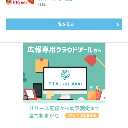
登場8月20日（木）スタート
2日前
一覧を見る