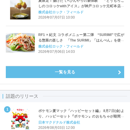
夏限定！揚げたて×ひんやりの新体験 「とうもろこ
しのコロッケwithアイス」が神戸コロッケ元町本店に
登場
株式会社ロック・フィールド
2026年07月07日 10:00
RF1 × 紀文 コラボメニュー第二弾 “SURIMI”で広が
る惣菜の楽しさ 「The SURIMI」「はんぺん」を使っ
たサラダ＆フライ 7月16日より期間限定販売
株式会社ロック・フィールド
2026年07月06日 14:03
一覧を見る
話題のリリース
ポケモン夏マック「ハッピーセット編」 8月7日(金)よ
り、ハッピーセット『ポケモン』のおもちゃが期間限
定登場
日本マクドナルド株式会社
2026年08月03日 12:00