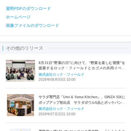
資料PDFのダウンロード
ホームページ
画像ファイルのダウンロード
その他のリリース
8月31日“野菜の日”に向けて、“野菜を楽しむ習慣”を
提案するロック・フィールドとカゴメの共同イベン
ト 「野菜の力を、おいしく知る日。」を開催しまし
株式会社ロック・フィールド
た
2026年08月03日 10:00
サラダ専門店「Umi & Yama Kitchen」、GINZA SIXに
ポップアップ初出店 サラダボウル5品とポッケパンサ
ラダ3品を展開、GINZA SIX限定メニューもラインアッ
株式会社ロック・フィールド
プ
2026年07月22日 10:00