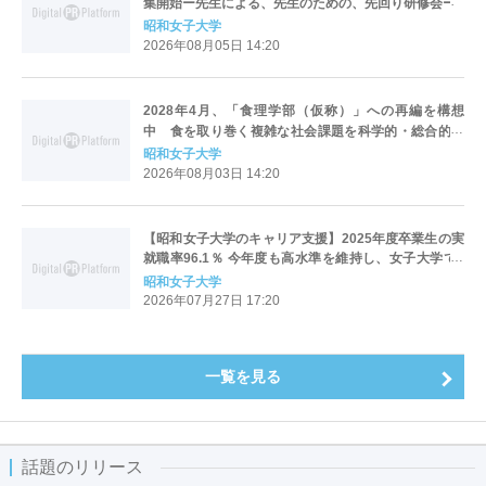
集開始ー先生による、先生のための、先回り研修会ー
昭和女子大学
2026年08月05日 14:20
2028年4月、「食理学部（仮称）」への再編を構想
中 食を取り巻く複雑な社会課題を科学的・総合的に
解決する人材を育成
昭和女子大学
2026年08月03日 14:20
【昭和女子大学のキャリア支援】2025年度卒業生の実
就職率96.1％ 今年度も高水準を維持し、女子大学で2
位・全大学で11位
昭和女子大学
2026年07月27日 17:20
一覧を見る
話題のリリース