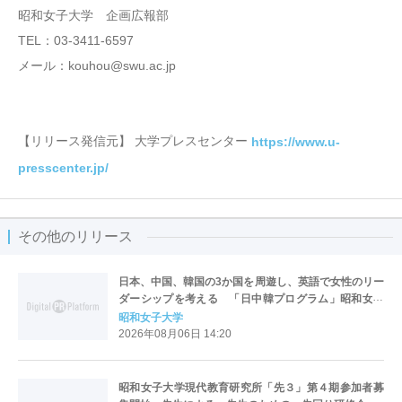
昭和女子大学 企画広報部
TEL：03-3411-6597
メール：kouhou@swu.ac.jp
【リリース発信元】 大学プレスセンター
https://www.u-
presscenter.jp/
その他のリリース
日本、中国、韓国の3か国を周遊し、英語で女性のリー
ダーシップを考える 「日中韓プログラム」昭和女子
大学で開催
昭和女子大学
2026年08月06日 14:20
昭和女子大学現代教育研究所「先３」第４期参加者募