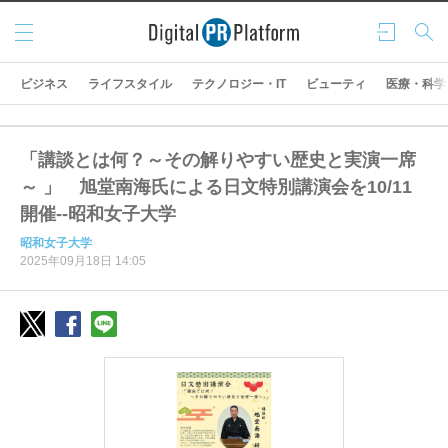
メニ
ログ
検索
ュー
イン
ビジネス
ライフスタイル
テクノロジー・IT
ビューティ
医療・科学
「講談とは何？～その解りやすい歴史と実演一席
～ 」 旭堂南海氏による日文特別講演会を10/11
開催--昭和女子大学
昭和女子大学
2025年09月18日 14:05