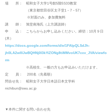
場 所： 昭和女子大学1号館5階5S33教室
（東京都世田谷区太子堂1－7－57）
※対面のみ、参加費無料
講 師： 旭堂南海氏（上方講談師）
申 込： こちらからお申し込みください。締切：10月９日
(木）
https://docs.google.com/forms/d/e/1FAIpQLSdJh-
jh0LA2wlllJwBQHNj0I3kYiZONg8tiMMvoUK7cxv_JVA/viewfo
rm
※高校生、一般の方もお申込みいただけます。
定 員： 200名（先着順）
問合せ先： 昭和女子大学日本語日本文学科
nichibun@swu.ac.jp
▼本件に関する問い合わせ先