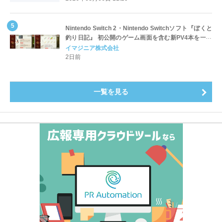
～
Nintendo Switch 2・Nintendo Switchソフト『ぼくと
釣り日記』 初公開のゲーム画面を含む新PV4本を一挙
公開！
イマジニア株式会社
2日前
一覧を見る