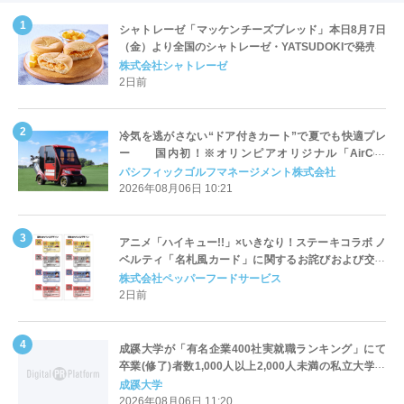
シャトレーゼ「マッケンチーズブレッド」本日8月7日
（金）より全国のシャトレーゼ・YATSUDOKIで発売
株式会社シャトレーゼ
2日前
冷気を逃がさない“ドア付きカート”で夏でも快適プレ
ー 国内初！※オリンピアオリジナル「AirCon
Cart（エアコンカート）」導入 | ＰＧＭ
パシフィックゴルフマネージメント株式会社
2026年08月06日 10:21
アニメ「ハイキュー!!」×いきなり！ステーキコラボ ノ
ベルティ「名札風カード」に関するお詫びおよび交換
対応についてのご案内
株式会社ペッパーフードサービス
2日前
成蹊大学が「有名企業400社実就職ランキング」にて
卒業(修了)者数1,000人以上2,000人未満の私立大学で
全国第1位を獲得！～実就職率は26.5%（前年比＋
成蹊大学
4.3pt）に伸長、東京の私立大学でも10位にランクイン
2026年08月06日 11:20