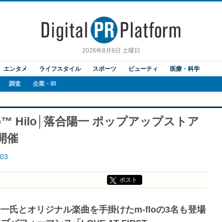
2026年8月8日 土曜日
エンタメ
ライフスタイル
スポーツ
ビューティ
医療・科学
調査
企業・IR
™ Hilo│落合陽一 ポップアップストア
開催
03
ポスト
一氏とオリジナル楽曲を手掛けたm-floの3名も登場