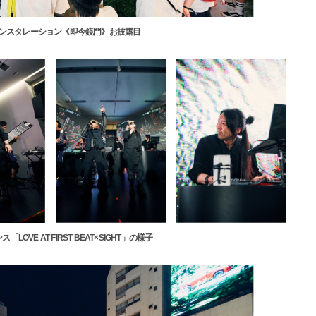
ンスタレーション《即今鏡門》お披露目
OVE AT FIRST BEAT×SIGHT」の様子