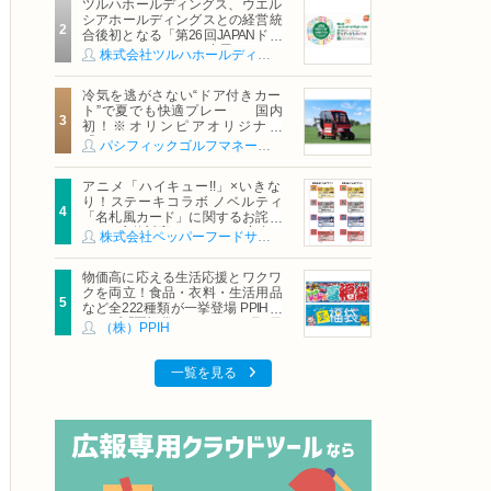
ツルハホールディングス、ウエル
シアホールディングスとの経営統
合後初となる「第26回JAPANドラ
ッグストアショー」に出展
株式会社ツルハホールディングス
冷気を逃がさない“ドア付きカー
ト”で夏でも快適プレー 国内
初！※オリンピアオリジナル
「AirCon Cart（エアコンカー
パシフィックゴルフマネージメント株式会社
ト）」導入 | ＰＧＭ
アニメ「ハイキュー!!」×いきな
り！ステーキコラボ ノベルティ
「名札風カード」に関するお詫び
および交換対応についてのご案内
株式会社ペッパーフードサービス
物価高に応える生活応援とワクワ
クを両立！食品・衣料・生活用品
など全222種類が一挙登場 PPIHグ
ループ「夏福袋」＆セール 8月6日
（株）PPIH
(木)より順次スタート
一覧を見る