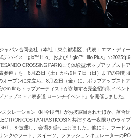
ジャパン合同会社（本社：東京都港区、代表：エマ・ディー
「glo™ Hilo」および「glo™ Hilo Plus」の2025年9
SANDO CROSSING PARKにて体験型ポップアップストア
ストア表参道」を、8月23日（土）から9月７日（日）までの期間限
オープンに先立ち、8月22日（金）に、ポップアップストア
やm-floらトップアーティストが参加する完全招待制イベント
落合陽一 ポップアップストア表参道 ローンチイベント」を開催しました。
スタレーション《即今鏡門》がお披露目されたほか、落合氏
CTRONICOS FANTASTICOS!と共演する一夜限りのライブ
EAT×SIGHT」を披露し、会場を盛り上げました。他にも、フードカ
リンクやフード、スイーツ、ファッションキュレーターのPO