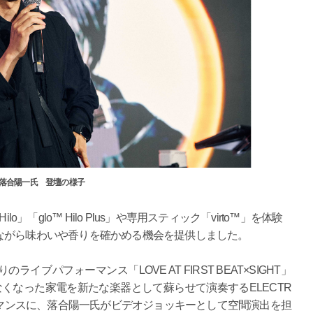
落合陽一氏 登壇の様子
」「glo™ Hilo Plus」や専用スティック「virto™」を体験
ながら味わいや香りを確かめる機会を提供しました。
パフォーマンス「LOVE AT FIRST BEAT×SIGHT」
れなくなった家電を新たな楽器として蘇らせて演奏するELECTR
ブパフォーマンスに、落合陽一氏がビデオジョッキーとして空間演出を担