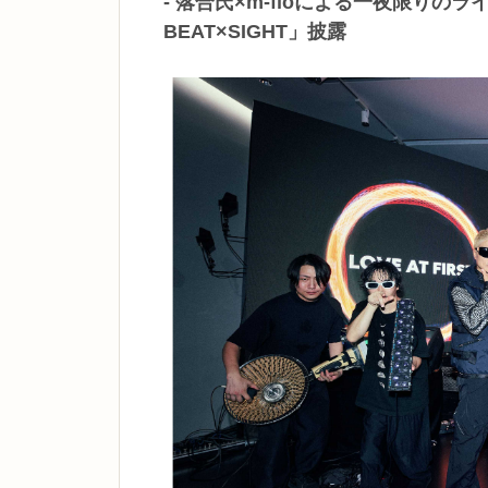
- 落合氏×m-floによる一夜限りのライ
BEAT×SIGHT」披露