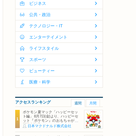
ビジネス
公共・政治
テクノロジー・IT
エンターテイメント
ライフスタイル
スポーツ
ビューティー
医療・科学
アクセスランキング
週間
月間
ポケモン夏マック「ハッピーセッ
ト編」 8月7日(金)より、ハッピーセ
ット『ポケモン』のおもちゃが期
間限定登場
日本マクドナルド株式会社