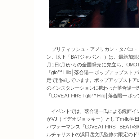
ブリティッシュ・アメリカン・タバコ・
ン、以下「BATジャパン」）は、最新加熱式デバイス
月1日(月)からの全国発売に先立ち、OMOTE
「glo™ Hilo│落合陽一 ポップアップ
定で開催しています。ポップアップストアの
のインスタレーションに携わった落合陽一氏
「LOVE AT FIRST glo™ Hilo│
イベントでは、落合陽一氏による鏡面イン
がVJ（ビデオジョッキー）としてm-floやELE
パフォーマンス「LOVE AT FIRST B
ルチャリストの浜田岳文氏監修の限定のド