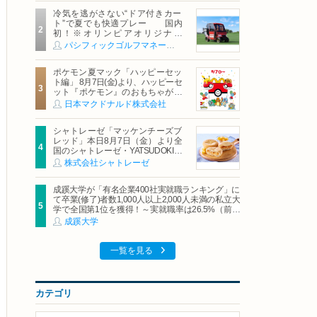
冷気を逃がさない“ドア付きカー
ト”で夏でも快適プレー 国内
初！※オリンピアオリジナル
「AirCon Cart（エアコンカー
パシフィックゴルフマネージメント株式会社
ト）」導入 | ＰＧＭ
ポケモン夏マック「ハッピーセッ
ト編」 8月7日(金)より、ハッピーセ
ット『ポケモン』のおもちゃが期
間限定登場
日本マクドナルド株式会社
シャトレーゼ「マッケンチーズブ
レッド」本日8月7日（金）より全
国のシャトレーゼ・YATSUDOKIで
発売
株式会社シャトレーゼ
成蹊大学が「有名企業400社実就職ランキング」に
て卒業(修了)者数1,000人以上2,000人未満の私立大
学で全国第1位を獲得！～実就職率は26.5%（前年
比＋4.3pt）に伸長、東京の私立大学でも10位にラ
成蹊大学
ンクイン～
一覧を見る
カテゴリ