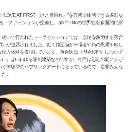
VE AT FIRST（ひと目惚れ）”を五感で体感できる多彩な
ファッションが交差し、glo™ Hiloの世界観を多面的に訴
続いて行われたトークセッションでは、会場を象徴する落合
門》が披露されました。動く鏡面膜が来場者や街の風景を映し
な没入体験を表現しています。落合氏は《即今鏡門》について
ルヌル）』はいわゆる彫刻建築なのですが、今回は彫刻の間に人が
いう体験型のパブリックアートになっているので、是非みんな
した。